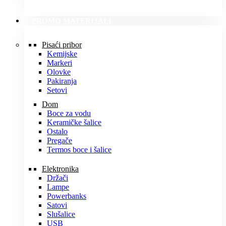
PROMO MATERIJALI
Pisaći pribor
Kemijske
Markeri
Olovke
Pakiranja
Setovi
Dom
Boce za vodu
Keramičke šalice
Ostalo
Pregače
Termos boce i šalice
Elektronika
Držači
Lampe
Powerbanks
Satovi
Slušalice
USB