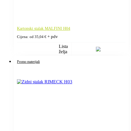
Kartonski stalak MALFINI H04
+ pdv
Cijena: od
35,04
€
Lista
želja
Promo materijali