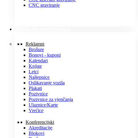
CNC graviranje
TISKANI MATERIJALI
Reklamni
Brošure
Bonovi - kuponi
Kalendari
Knjige
Letci
Naljepnice
Oslikavanje vozila
Plakati
Pozivnice
Pozivnice za vjenčanja
Ulaznice/Karte
Vrećice
Konferencijski
Akreditacije
Blokovi