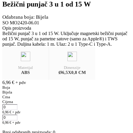
Bežični punjač 3 u 1 od 15 W
Odabrana boja: Bijela
SO MO2420-06.01
Opis proizvoda
Bežični punjač 3 u 1 od 15 W. Uključuje magnetski bežični punjač
od 15 W, punjač za pametne satove (samo za Apple®) i TWS
punjač. Duljina kabela: 1 m. Ulaz: 2 u 1 Type-C i Type-A.
Materijal
Dimenzije
ABS
Ø6,5X0,8 CM
6,96
€
+ pdv
Boja
Bijela
Crna
Cijena
6,96
€
+ pdv
6,96
€
+ pdv
Broj odabranih proizvoda
:
0