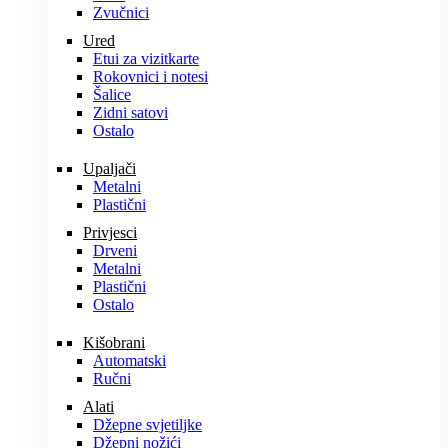
Zvučnici
Ured
Etui za vizitkarte
Rokovnici i notesi
Šalice
Zidni satovi
Ostalo
Upaljači
Metalni
Plastični
Privjesci
Drveni
Metalni
Plastični
Ostalo
Kišobrani
Automatski
Ručni
Alati
Džepne svjetiljke
Džepni nožići