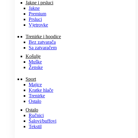
Jakne i prsluci
Jakne
Premium
Prsluci
Vjetrovke
Trenirke i hoodice
Bez zatvarača
Sa zatvaračem
Košulje
Muške
Ženske
Sport
Majice
Kratke hlače
Trenirke
Ostalo
Ostalo
Ručnici
Šalovi/buffovi
Tekstil