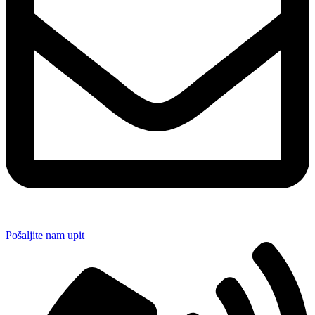
Pošaljite nam upit