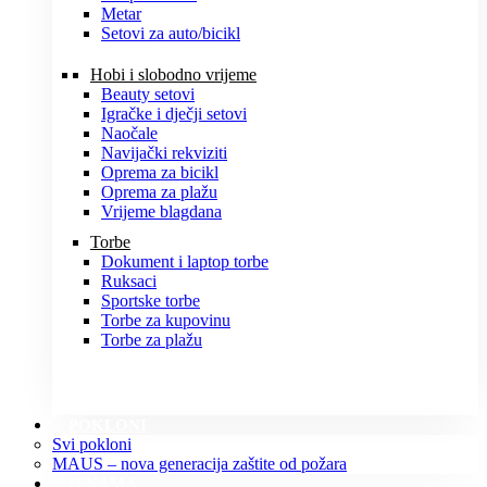
Metar
Setovi za auto/bicikl
Hobi i slobodno vrijeme
Beauty setovi
Igračke i dječji setovi
Naočale
Navijački rekviziti
Oprema za bicikl
Oprema za plažu
Vrijeme blagdana
Torbe
Dokument i laptop torbe
Ruksaci
Sportske torbe
Torbe za kupovinu
Torbe za plažu
POKLONI
Svi pokloni
MAUS – nova generacija zaštite od požara
O NAMA