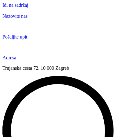
Idi na sadržaj
Nazovite nas
+385 91 6673 789
Pošaljite upit
novival@novival.hr
Adresa
Trnjanska cesta 72, 10 000 Zagreb