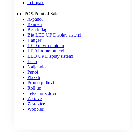
Tetrapak
POS/Point of Sale
A-panoi
Banneri
Beach flag
Big LED UP Display sistemi
Hangeri
LED okviri i totemi
LED Promo pultevi
LED UP Display sistemi
Letci
Naljepnice
Panoi
Plakati
Promo pultovi
Roll up
Tekstilni zidovi
Zastave
Zastavice
Wobbleri