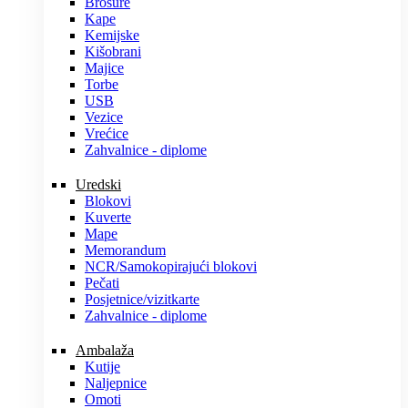
Brošure
Kape
Kemijske
Kišobrani
Majice
Torbe
USB
Vezice
Vrećice
Zahvalnice - diplome
Uredski
Blokovi
Kuverte
Mape
Memorandum
NCR/Samokopirajući blokovi
Pečati
Posjetnice/vizitkarte
Zahvalnice - diplome
Ambalaža
Kutije
Naljepnice
Omoti