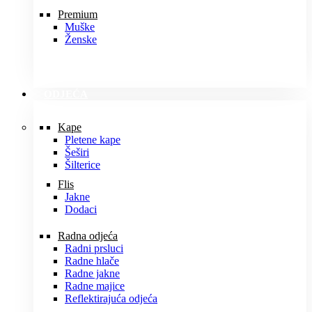
Premium
Muške
Ženske
ODJEĆA
Kape
Pletene kape
Šeširi
Šilterice
Flis
Jakne
Dodaci
Radna odjeća
Radni prsluci
Radne hlače
Radne jakne
Radne majice
Reflektirajuća odjeća