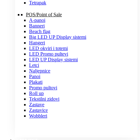
Tetrapak
POS/Point of Sale
A-panoi
Banneri
Beach flag
Big LED UP Display sistemi
Hangeri
LED okviri i totemi
LED Promo pultevi
LED UP Display sistemi
Letci
Naljepnice
Panoi
Plakati
Promo pultovi
Roll up
Tekstilni zidovi
Zastave
Zastavice
Wobbleri