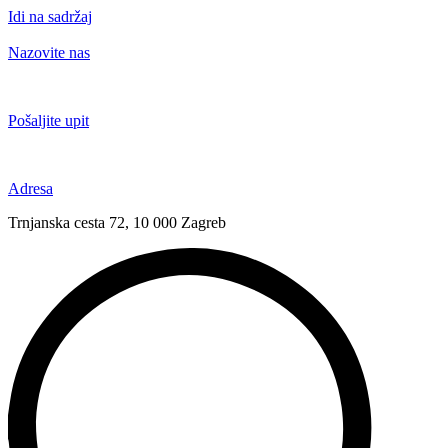
Idi na sadržaj
Nazovite nas
+385 91 6673 789
Pošaljite upit
novival@novival.hr
Adresa
Trnjanska cesta 72, 10 000 Zagreb