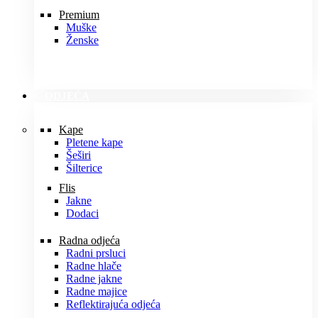
Premium
Muške
Ženske
ODJEĆA
Kape
Pletene kape
Šeširi
Šilterice
Flis
Jakne
Dodaci
Radna odjeća
Radni prsluci
Radne hlače
Radne jakne
Radne majice
Reflektirajuća odjeća