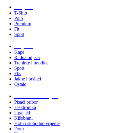
Majice
T-Shirt
Polo
Premium
Fit
Sport
Odjeća
Kape
Radna odjeća
Trenirke i hoodice
Sport
Flis
Jakne i prsluci
Ostalo
Promo materijali
Pisaći pribor
Elektronika
Upaljači
Kišobrani
Hobi i slobodno vrijeme
Dom