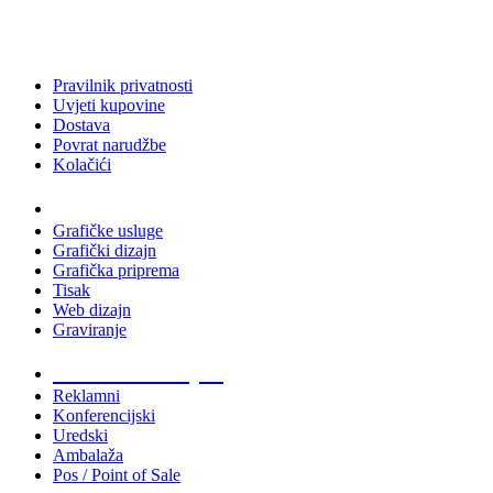
Pravilnik privatnosti
Uvjeti kupovine
Dostava
Povrat narudžbe
Kolačići
Usluge
Grafičke usluge
Grafički dizajn
Grafička priprema
Tisak
Web dizajn
Graviranje
Tiskani materijali
Reklamni
Konferencijski
Uredski
Ambalaža
Pos / Point of Sale