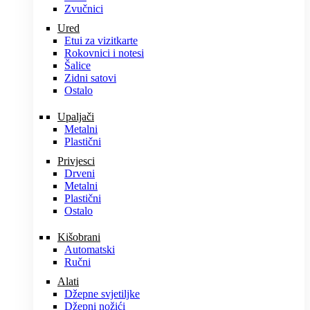
Zvučnici
Ured
Etui za vizitkarte
Rokovnici i notesi
Šalice
Zidni satovi
Ostalo
Upaljači
Metalni
Plastični
Privjesci
Drveni
Metalni
Plastični
Ostalo
Kišobrani
Automatski
Ručni
Alati
Džepne svjetiljke
Džepni nožići