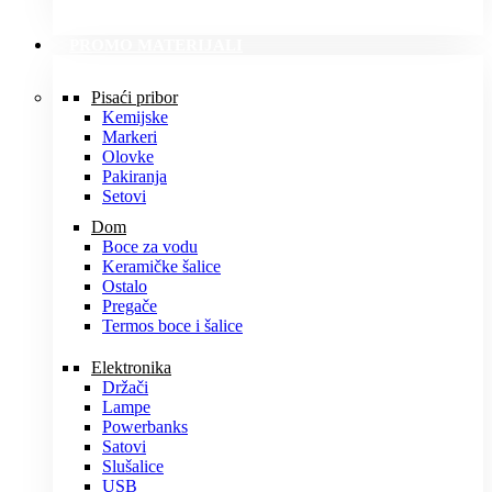
PROMO MATERIJALI
Pisaći pribor
Kemijske
Markeri
Olovke
Pakiranja
Setovi
Dom
Boce za vodu
Keramičke šalice
Ostalo
Pregače
Termos boce i šalice
Elektronika
Držači
Lampe
Powerbanks
Satovi
Slušalice
USB