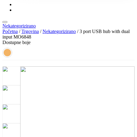
KONTAKT
KATALOZI
Nekategorizirano
Početna
/
Trgovina
/
Nekategorizirano
/ 3 port USB hub with dual
input MO6848
Dostupne boje