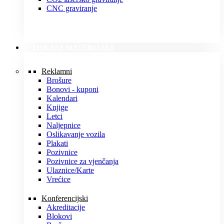
CNC graviranje
TISKANI MATERIJALI
Reklamni
Brošure
Bonovi - kuponi
Kalendari
Knjige
Letci
Naljepnice
Oslikavanje vozila
Plakati
Pozivnice
Pozivnice za vjenčanja
Ulaznice/Karte
Vrećice
Konferencijski
Akreditacije
Blokovi