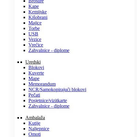
Brošure
Kape
Kemijske
Kišobrani
Majice
Torbe
USB
Vezice
Vrećice
Zahvalnice - diplome
Uredski
Blokovi
Kuverte
Mape
Memorandum
NCR/Samokopirajući blokovi
Pečati
Posjetnice/vizitkarte
Zahvalnice - diplome
Ambalaža
Kutije
Naljepnice
Omoti