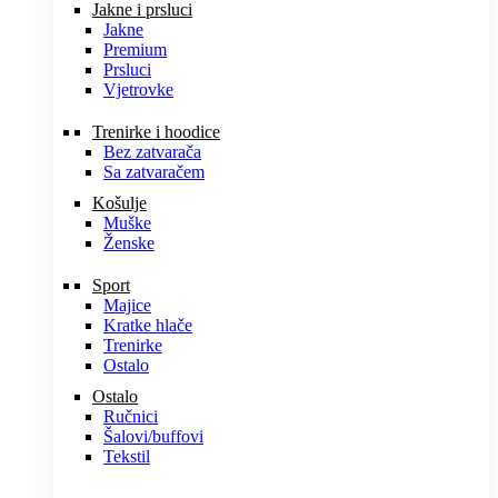
Jakne i prsluci
Jakne
Premium
Prsluci
Vjetrovke
Trenirke i hoodice
Bez zatvarača
Sa zatvaračem
Košulje
Muške
Ženske
Sport
Majice
Kratke hlače
Trenirke
Ostalo
Ostalo
Ručnici
Šalovi/buffovi
Tekstil