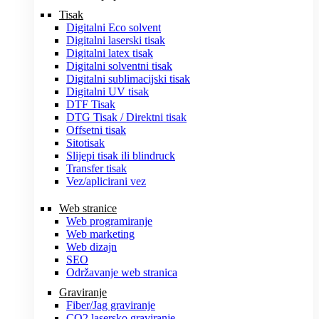
Tisak
Digitalni Eco solvent
Digitalni laserski tisak
Digitalni latex tisak
Digitalni solventni tisak
Digitalni sublimacijski tisak
Digitalni UV tisak
DTF Tisak
DTG Tisak / Direktni tisak
Offsetni tisak
Sitotisak
Slijepi tisak ili blindruck
Transfer tisak
Vez/aplicirani vez
Web stranice
Web programiranje
Web marketing
Web dizajn
SEO
Održavanje web stranica
Graviranje
Fiber/Jag graviranje
CO2 lasersko graviranje