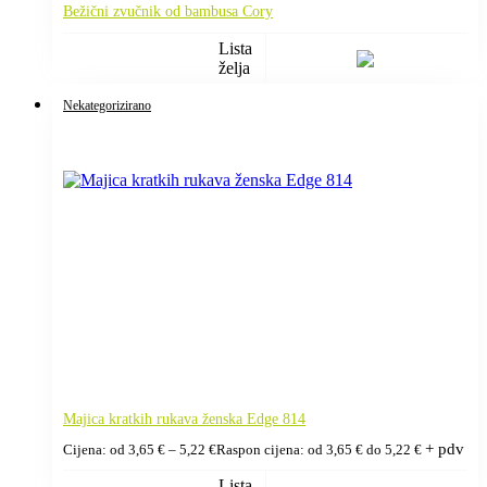
Bežični zvučnik od bambusa Cory
Lista
želja
Nekategorizirano
Majica kratkih rukava ženska Edge 814
+ pdv
Cijena: od
3,65
€
–
5,22
€
Raspon cijena: od 3,65 € do 5,22 €
Lista