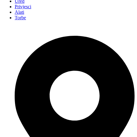
Ured
Privjesci
Alati
Torbe