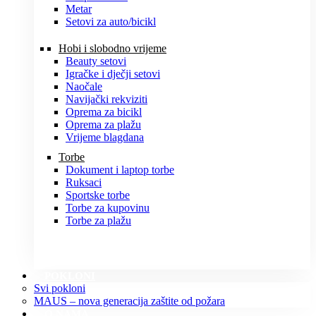
Metar
Setovi za auto/bicikl
Hobi i slobodno vrijeme
Beauty setovi
Igračke i dječji setovi
Naočale
Navijački rekviziti
Oprema za bicikl
Oprema za plažu
Vrijeme blagdana
Torbe
Dokument i laptop torbe
Ruksaci
Sportske torbe
Torbe za kupovinu
Torbe za plažu
POKLONI
Svi pokloni
MAUS – nova generacija zaštite od požara
O NAMA