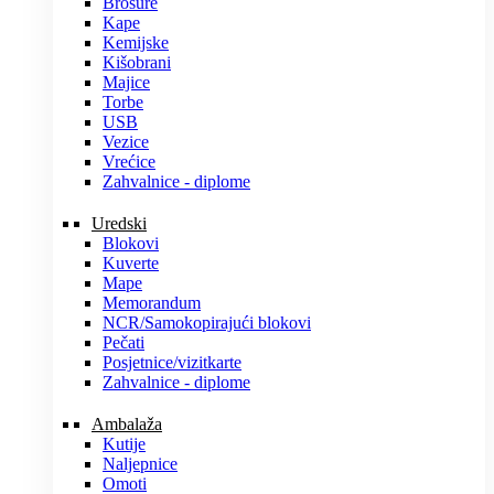
Brošure
Kape
Kemijske
Kišobrani
Majice
Torbe
USB
Vezice
Vrećice
Zahvalnice - diplome
Uredski
Blokovi
Kuverte
Mape
Memorandum
NCR/Samokopirajući blokovi
Pečati
Posjetnice/vizitkarte
Zahvalnice - diplome
Ambalaža
Kutije
Naljepnice
Omoti