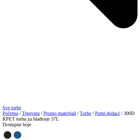
Sve torbe
Početna
/
Trgovina
/
Promo materijali
/
Torbe
/
Putni dodaci
/ 300D
RPET torba za hlađenje 37L
Dostupne boje