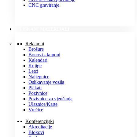
CNC graviranje
TISKANI MATERIJALI
Reklamni
Brošure
Bonovi - kuponi
Kalendari
Knjige
Letci
Naljepnice
Oslikavanje vozila
Plakati
Pozivnice
Pozivnice za vjenčanja
Ulaznice/Karte
Vrećice
Konferencijski
Akreditacije
Blokovi