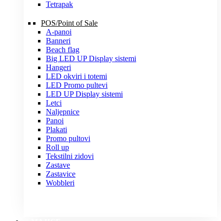
Tetrapak
POS/Point of Sale
A-panoi
Banneri
Beach flag
Big LED UP Display sistemi
Hangeri
LED okviri i totemi
LED Promo pultevi
LED UP Display sistemi
Letci
Naljepnice
Panoi
Plakati
Promo pultovi
Roll up
Tekstilni zidovi
Zastave
Zastavice
Wobbleri