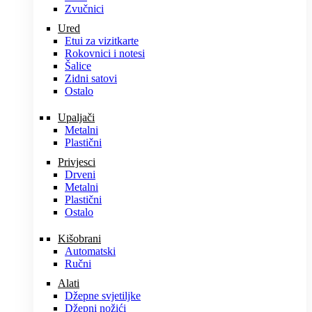
Zvučnici
Ured
Etui za vizitkarte
Rokovnici i notesi
Šalice
Zidni satovi
Ostalo
Upaljači
Metalni
Plastični
Privjesci
Drveni
Metalni
Plastični
Ostalo
Kišobrani
Automatski
Ručni
Alati
Džepne svjetiljke
Džepni nožići