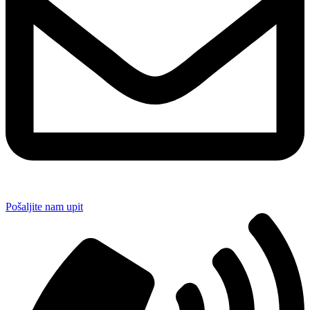
Pošaljite nam upit