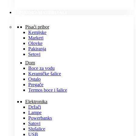
PROMO MATERIJALI
Pisaći pribor
Kemijske
Markeri
Olovke
Pakiranja
Setovi
Dom
Boce za vodu
Keramičke šalice
Ostalo
Pregače
Termos boce i šalice
Elektronika
Držači
Lampe
Powerbanks
Satovi
Slušalice
USB