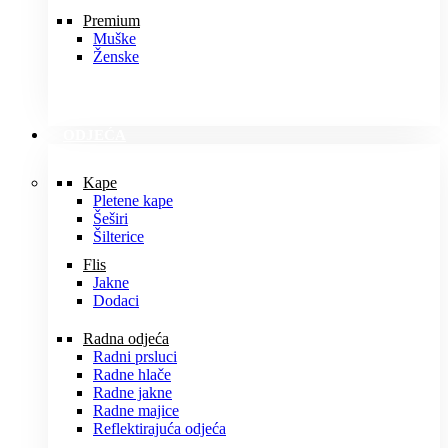
Premium
Muške
Ženske
ODJEĆA
Kape
Pletene kape
Šeširi
Šilterice
Flis
Jakne
Dodaci
Radna odjeća
Radni prsluci
Radne hlače
Radne jakne
Radne majice
Reflektirajuća odjeća