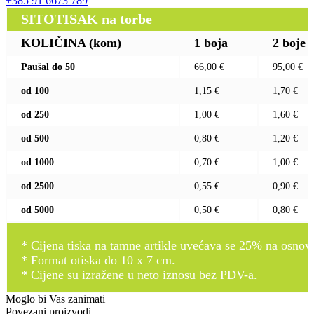
+385 91 6673 789
SITOTISAK na torbe
KOLIČINA (kom)
1 boja
2 boje
Paušal do 50
66,00 €
95,00 €
od 100
1,15 €
1,70 €
od 250
1,00 €
1,60 €
od 500
0,80 €
1,20 €
od 1000
0,70 €
1,00 €
od 2500
0,55 €
0,90 €
od 5000
0,50 €
0,80 €
* Cijena tiska na tamne artikle uvećava se 25% na osnovnu
* Format otiska do 10 x 7 cm.
* Cijene su izražene u neto iznosu bez PDV-a.
Moglo bi Vas zanimati
Povezani proizvodi