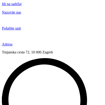
Idi na sadržaj
Nazovite nas
+385 91 6673 789
Pošaljite upit
novival@novival.hr
Adresa
Trnjanska cesta 72, 10 000 Zagreb