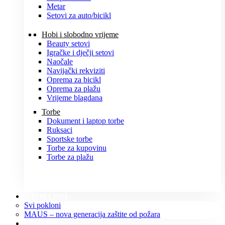
Metar
Setovi za auto/bicikl
Hobi i slobodno vrijeme
Beauty setovi
Igračke i dječji setovi
Naočale
Navijački rekviziti
Oprema za bicikl
Oprema za plažu
Vrijeme blagdana
Torbe
Dokument i laptop torbe
Ruksaci
Sportske torbe
Torbe za kupovinu
Torbe za plažu
POKLONI
Svi pokloni
MAUS – nova generacija zaštite od požara
O NAMA