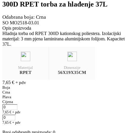
300D RPET torba za hlađenje 37L
Odabrana boja: Crna
SO MO2518-03.01
Opis proizvoda
Hladnja torba od RPET 300D kationskog poliestera. Izolacijski
materijal: 3 mm pjena laminirana aluminijskom folijom. Kapacitet
37L.
Materijal
Dimenzije
RPET
56X19X35CM
7,65
€
+ pdv
Boja
Crna
Plava
Cijena
7,65
€
+ pdv
7,65
€
+ pdv
Broj odabranih proizvoda
:
0