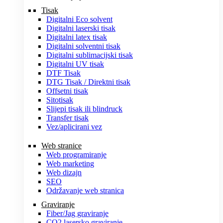
Tisak
Digitalni Eco solvent
Digitalni laserski tisak
Digitalni latex tisak
Digitalni solventni tisak
Digitalni sublimacijski tisak
Digitalni UV tisak
DTF Tisak
DTG Tisak / Direktni tisak
Offsetni tisak
Sitotisak
Slijepi tisak ili blindruck
Transfer tisak
Vez/aplicirani vez
Web stranice
Web programiranje
Web marketing
Web dizajn
SEO
Održavanje web stranica
Graviranje
Fiber/Jag graviranje
CO2 lasersko graviranje