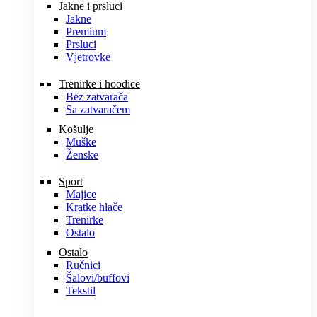
Jakne i prsluci
Jakne
Premium
Prsluci
Vjetrovke
Trenirke i hoodice
Bez zatvarača
Sa zatvaračem
Košulje
Muške
Ženske
Sport
Majice
Kratke hlače
Trenirke
Ostalo
Ostalo
Ručnici
Šalovi/buffovi
Tekstil