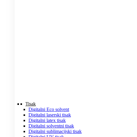
Tisak
Digitalni Eco solvent
Digitalni laserski tisak
Digitalni latex tisak
Digitalni solventni tisak
Digitalni sublimacijski tisak
Digitalni UV tisak