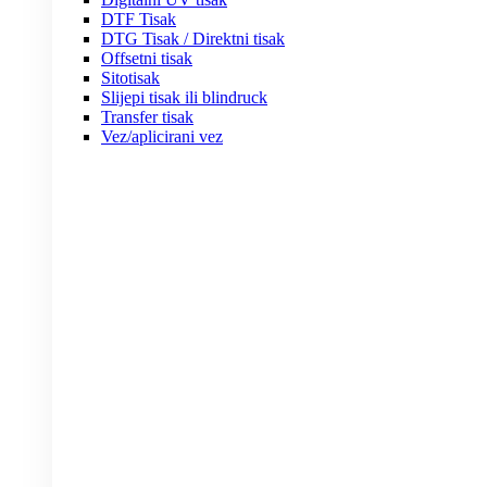
DTF Tisak
DTG Tisak / Direktni tisak
Offsetni tisak
Sitotisak
Slijepi tisak ili blindruck
Transfer tisak
Vez/aplicirani vez