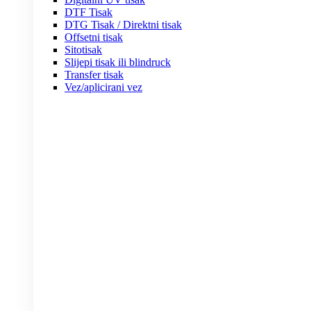
DTF Tisak
DTG Tisak / Direktni tisak
Offsetni tisak
Sitotisak
Slijepi tisak ili blindruck
Transfer tisak
Vez/aplicirani vez