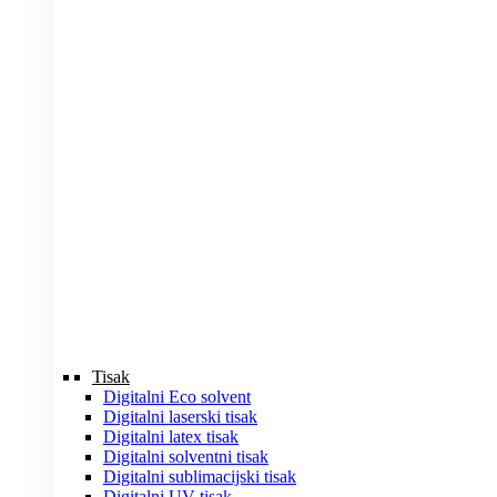
Tisak
Digitalni Eco solvent
Digitalni laserski tisak
Digitalni latex tisak
Digitalni solventni tisak
Digitalni sublimacijski tisak
Digitalni UV tisak