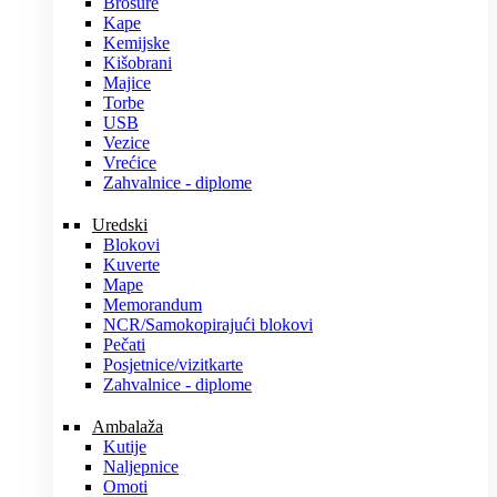
Brošure
Kape
Kemijske
Kišobrani
Majice
Torbe
USB
Vezice
Vrećice
Zahvalnice - diplome
Uredski
Blokovi
Kuverte
Mape
Memorandum
NCR/Samokopirajući blokovi
Pečati
Posjetnice/vizitkarte
Zahvalnice - diplome
Ambalaža
Kutije
Naljepnice
Omoti