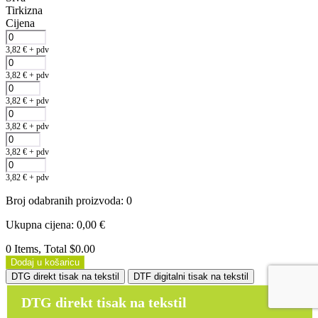
Tirkizna
Cijena
3,82
€
+ pdv
3,82
€
+ pdv
3,82
€
+ pdv
3,82
€
+ pdv
3,82
€
+ pdv
3,82
€
+ pdv
Broj odabranih proizvoda
:
0
Ukupna cijena
:
0,00
€
0 Items, Total $0.00
Dodaj u košaricu
DTG direkt tisak na tekstil
DTF digitalni tisak na tekstil
DTG direkt tisak na tekstil