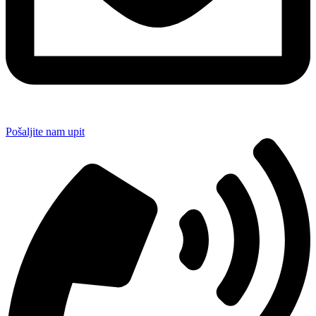
Pošaljite nam upit