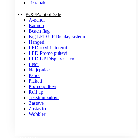
Tetrapak
POS/Point of Sale
A-panoi
Banneri
Beach flag
Big LED UP Display sistemi
Hangeri
LED okviri i totemi
LED Promo pultevi
LED UP Display sistemi
Letci
Naljepnice
Panoi
Plakati
Promo pultovi
Roll up
Tekstilni zidovi
Zastave
Zastavice
Wobbleri