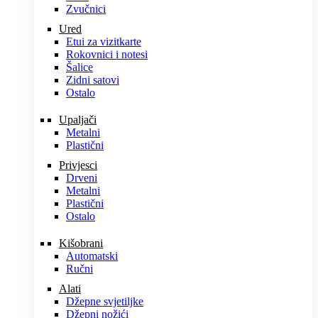
Zvučnici
Ured
Etui za vizitkarte
Rokovnici i notesi
Šalice
Zidni satovi
Ostalo
Upaljači
Metalni
Plastični
Privjesci
Drveni
Metalni
Plastični
Ostalo
Kišobrani
Automatski
Ručni
Alati
Džepne svjetiljke
Džepni nožići