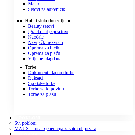
Metar
Setovi za auto/bicikl
Hobi i slobodno vrijeme
Beauty setovi
Igračke i dječji setovi
Naočale
Navijački rekviziti
Oprema za bicikl
Oprema za plažu
Vrijeme blagdana
Torbe
Dokument i laptop torbe
Ruksaci
Sportske torbe
Torbe za kupovinu
Torbe za plažu
POKLONI
Svi pokloni
MAUS – nova generacija zaštite od požara
O NAMA