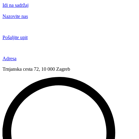
Idi na sadržaj
Nazovite nas
+385 91 6673 789
Pošaljite upit
novival@novival.hr
Adresa
Trnjanska cesta 72, 10 000 Zagreb