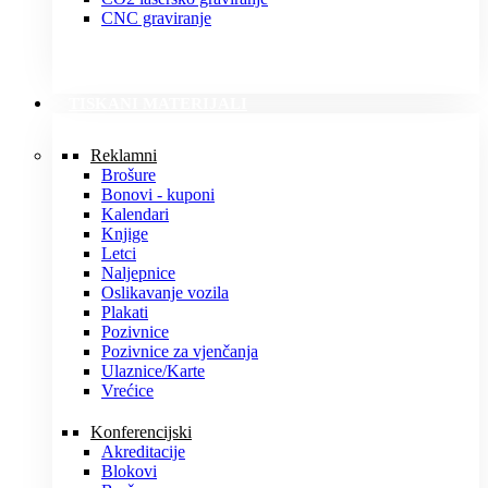
CNC graviranje
TISKANI MATERIJALI
Reklamni
Brošure
Bonovi - kuponi
Kalendari
Knjige
Letci
Naljepnice
Oslikavanje vozila
Plakati
Pozivnice
Pozivnice za vjenčanja
Ulaznice/Karte
Vrećice
Konferencijski
Akreditacije
Blokovi