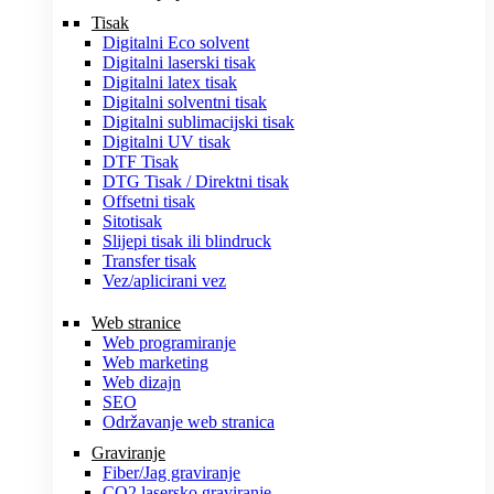
Tisak
Digitalni Eco solvent
Digitalni laserski tisak
Digitalni latex tisak
Digitalni solventni tisak
Digitalni sublimacijski tisak
Digitalni UV tisak
DTF Tisak
DTG Tisak / Direktni tisak
Offsetni tisak
Sitotisak
Slijepi tisak ili blindruck
Transfer tisak
Vez/aplicirani vez
Web stranice
Web programiranje
Web marketing
Web dizajn
SEO
Održavanje web stranica
Graviranje
Fiber/Jag graviranje
CO2 lasersko graviranje