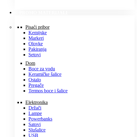
PROMO MATERIJALI
Pisaći pribor
Kemijske
Markeri
Olovke
Pakiranja
Setovi
Dom
Boce za vodu
Keramičke šalice
Ostalo
Pregače
Termos boce i šalice
Elektronika
Držači
Lampe
Powerbanks
Satovi
Slušalice
USB