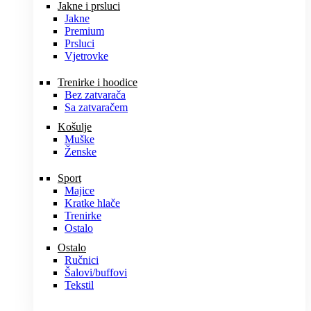
Jakne i prsluci
Jakne
Premium
Prsluci
Vjetrovke
Trenirke i hoodice
Bez zatvarača
Sa zatvaračem
Košulje
Muške
Ženske
Sport
Majice
Kratke hlače
Trenirke
Ostalo
Ostalo
Ručnici
Šalovi/buffovi
Tekstil