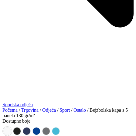
Sportska odjeća
Početna
/
Trgovina
/
Odjeća
/
Sport
/
Ostalo
/ Bejzbolska kapa s 5
panela 130 gr/m²
Dostupne boje