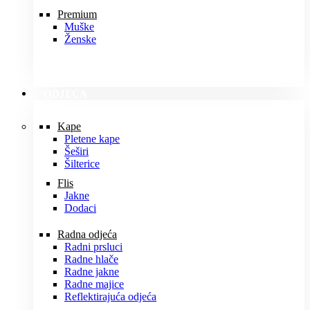
Premium
Muške
Ženske
ODJEĆA
Kape
Pletene kape
Šeširi
Šilterice
Flis
Jakne
Dodaci
Radna odjeća
Radni prsluci
Radne hlače
Radne jakne
Radne majice
Reflektirajuća odjeća