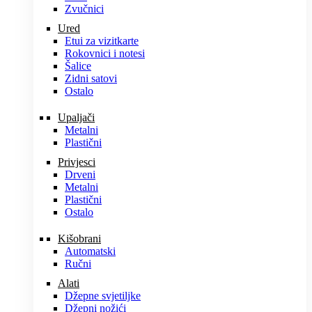
Zvučnici
Ured
Etui za vizitkarte
Rokovnici i notesi
Šalice
Zidni satovi
Ostalo
Upaljači
Metalni
Plastični
Privjesci
Drveni
Metalni
Plastični
Ostalo
Kišobrani
Automatski
Ručni
Alati
Džepne svjetiljke
Džepni nožići