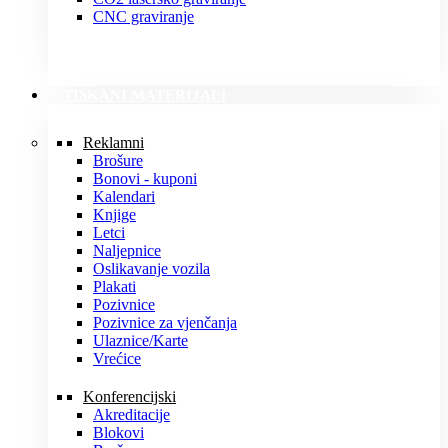
CNC graviranje
TISKANI MATERIJALI
Reklamni
Brošure
Bonovi - kuponi
Kalendari
Knjige
Letci
Naljepnice
Oslikavanje vozila
Plakati
Pozivnice
Pozivnice za vjenčanja
Ulaznice/Karte
Vrećice
Konferencijski
Akreditacije
Blokovi