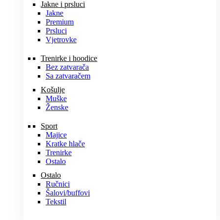
Jakne i prsluci
Jakne
Premium
Prsluci
Vjetrovke
Trenirke i hoodice
Bez zatvarača
Sa zatvaračem
Košulje
Muške
Ženske
Sport
Majice
Kratke hlače
Trenirke
Ostalo
Ostalo
Ručnici
Šalovi/buffovi
Tekstil