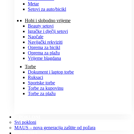
Metar
Setovi za auto/bicikl
Hobi i slobodno vrijeme
Beauty setovi
Igračke i dječji setovi
Naočale
Navijački rekviziti
Oprema za bicikl
Oprema za plažu
Vrijeme blagdana
Torbe
Dokument i laptop torbe
Ruksaci
Sportske torbe
Torbe za kupovinu
Torbe za plažu
POKLONI
Svi pokloni
MAUS – nova generacija zaštite od požara
O NAMA