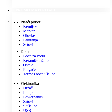
PROMO MATERIJALI
Pisaći pribor
Kemijske
Markeri
Olovke
Pakiranja
Setovi
Dom
Boce za vodu
Keramičke šalice
Ostalo
Pregače
Termos boce i šalice
Elektronika
Držači
Lampe
Powerbanks
Satovi
Slušalice
USB