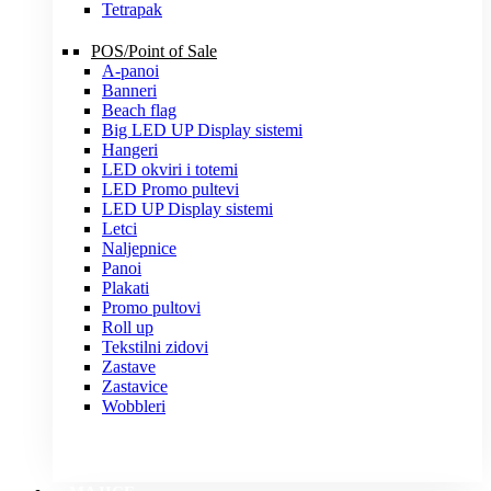
Tetrapak
POS/Point of Sale
A-panoi
Banneri
Beach flag
Big LED UP Display sistemi
Hangeri
LED okviri i totemi
LED Promo pultevi
LED UP Display sistemi
Letci
Naljepnice
Panoi
Plakati
Promo pultovi
Roll up
Tekstilni zidovi
Zastave
Zastavice
Wobbleri