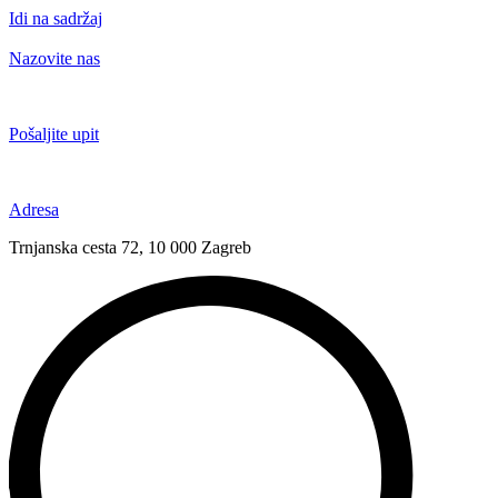
Idi na sadržaj
Nazovite nas
+385 91 6673 789
Pošaljite upit
novival@novival.hr
Adresa
Trnjanska cesta 72, 10 000 Zagreb