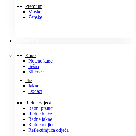
Premium
Muške
Ženske
ODJEĆA
Kape
Pletene kape
Šeširi
Šilterice
Flis
Jakne
Dodaci
Radna odjeća
Radni prsluci
Radne hlače
Radne jakne
Radne majice
Reflektirajuća odjeća