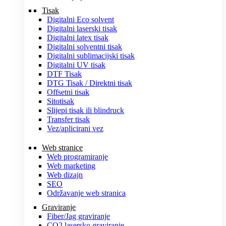
Tisak
Digitalni Eco solvent
Digitalni laserski tisak
Digitalni latex tisak
Digitalni solventni tisak
Digitalni sublimacijski tisak
Digitalni UV tisak
DTF Tisak
DTG Tisak / Direktni tisak
Offsetni tisak
Sitotisak
Slijepi tisak ili blindruck
Transfer tisak
Vez/aplicirani vez
Web stranice
Web programiranje
Web marketing
Web dizajn
SEO
Održavanje web stranica
Graviranje
Fiber/Jag graviranje
CO2 lasersko graviranje