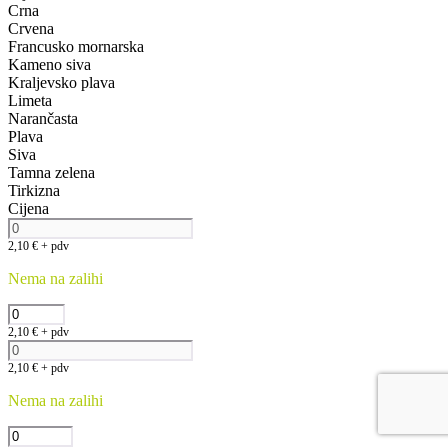
Crna
Crvena
Francusko mornarska
Kameno siva
Kraljevsko plava
Limeta
Narančasta
Plava
Siva
Tamna zelena
Tirkizna
Cijena
2,10
€
+ pdv
Nema na zalihi
2,10
€
+ pdv
2,10
€
+ pdv
Nema na zalihi