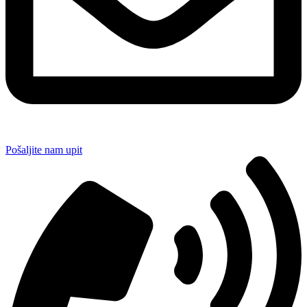
Pošaljite nam upit