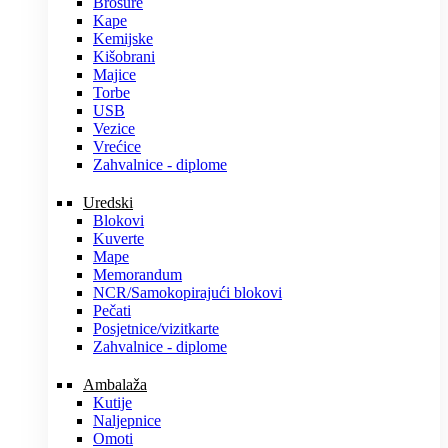
Brošure
Kape
Kemijske
Kišobrani
Majice
Torbe
USB
Vezice
Vrećice
Zahvalnice - diplome
Uredski
Blokovi
Kuverte
Mape
Memorandum
NCR/Samokopirajući blokovi
Pečati
Posjetnice/vizitkarte
Zahvalnice - diplome
Ambalaža
Kutije
Naljepnice
Omoti