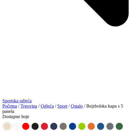
Sportska odjeća
Početna
/
Trgovina
/
Odjeća
/
Sport
/
Ostalo
/ Bejzbolska kapa s 5
panela
Dostupne boje