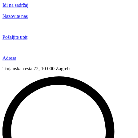
Idi na sadržaj
Nazovite nas
+385 91 6673 789
Pošaljite upit
novival@novival.hr
Adresa
Trnjanska cesta 72, 10 000 Zagreb