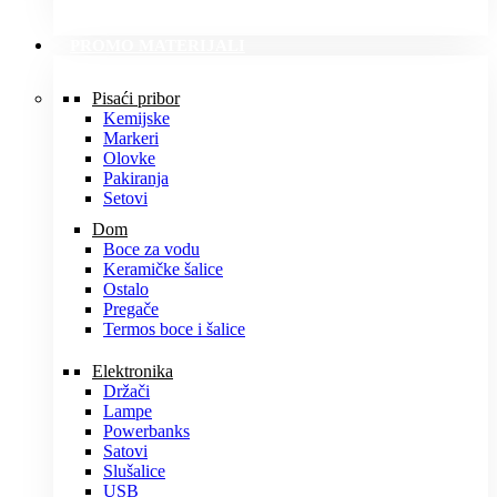
PROMO MATERIJALI
Pisaći pribor
Kemijske
Markeri
Olovke
Pakiranja
Setovi
Dom
Boce za vodu
Keramičke šalice
Ostalo
Pregače
Termos boce i šalice
Elektronika
Držači
Lampe
Powerbanks
Satovi
Slušalice
USB