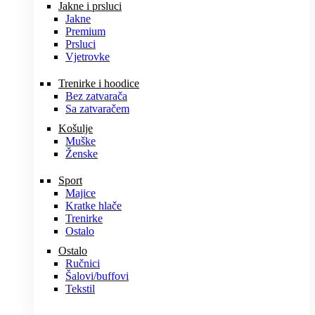
Jakne i prsluci
Jakne
Premium
Prsluci
Vjetrovke
Trenirke i hoodice
Bez zatvarača
Sa zatvaračem
Košulje
Muške
Ženske
Sport
Majice
Kratke hlače
Trenirke
Ostalo
Ostalo
Ručnici
Šalovi/buffovi
Tekstil