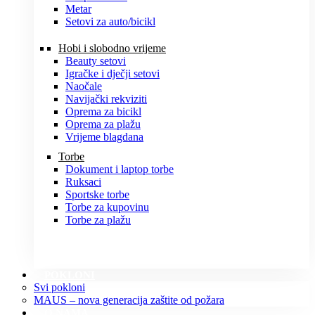
Metar
Setovi za auto/bicikl
Hobi i slobodno vrijeme
Beauty setovi
Igračke i dječji setovi
Naočale
Navijački rekviziti
Oprema za bicikl
Oprema za plažu
Vrijeme blagdana
Torbe
Dokument i laptop torbe
Ruksaci
Sportske torbe
Torbe za kupovinu
Torbe za plažu
POKLONI
Svi pokloni
MAUS – nova generacija zaštite od požara
O NAMA