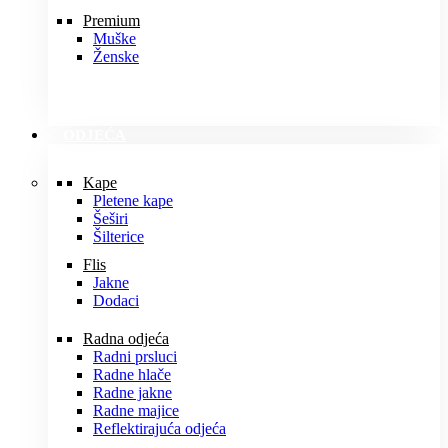
Premium
Muške
Ženske
ODJEĆA
Kape
Pletene kape
Šeširi
Šilterice
Flis
Jakne
Dodaci
Radna odjeća
Radni prsluci
Radne hlače
Radne jakne
Radne majice
Reflektirajuća odjeća