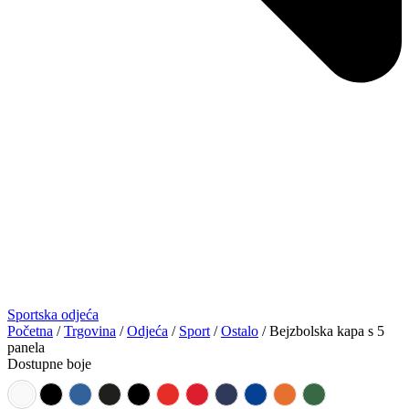
Sportska odjeća
Početna
/
Trgovina
/
Odjeća
/
Sport
/
Ostalo
/ Bejzbolska kapa s 5
panela
Dostupne boje