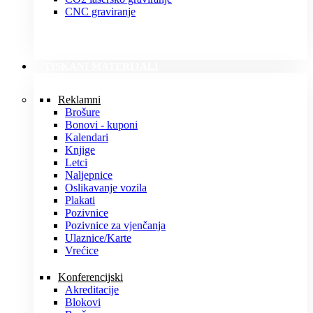
CNC graviranje
TISKANI MATERIJALI
Reklamni
Brošure
Bonovi - kuponi
Kalendari
Knjige
Letci
Naljepnice
Oslikavanje vozila
Plakati
Pozivnice
Pozivnice za vjenčanja
Ulaznice/Karte
Vrećice
Konferencijski
Akreditacije
Blokovi