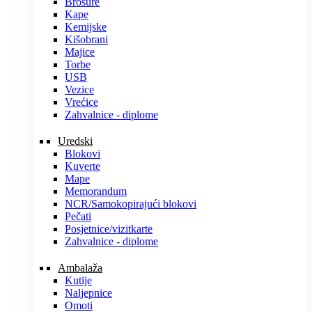
Brošure
Kape
Kemijske
Kišobrani
Majice
Torbe
USB
Vezice
Vrećice
Zahvalnice - diplome
Uredski
Blokovi
Kuverte
Mape
Memorandum
NCR/Samokopirajući blokovi
Pečati
Posjetnice/vizitkarte
Zahvalnice - diplome
Ambalaža
Kutije
Naljepnice
Omoti