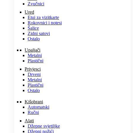
Zvučnici
Ured
Etui za vizitkarte
Rokovnici i notesi
Šalice
Zidni satovi
Ostalo
Upaljači
Metalni
Plastični
Privjesci
Drveni
Metalni
Plastični
Ostalo
Kišobrani
Automatski
Ručni
Alati
Džepne svjetiljke
Džepni nožići