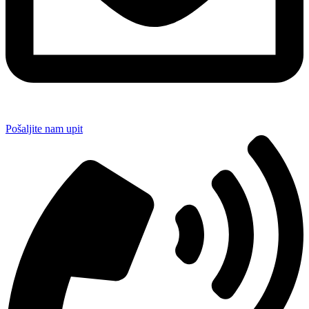
Pošaljite nam upit