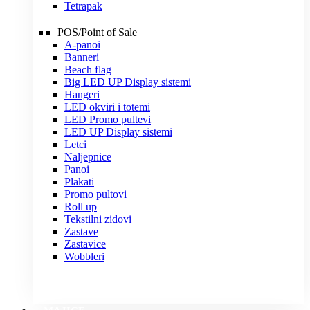
Tetrapak
POS/Point of Sale
A-panoi
Banneri
Beach flag
Big LED UP Display sistemi
Hangeri
LED okviri i totemi
LED Promo pultevi
LED UP Display sistemi
Letci
Naljepnice
Panoi
Plakati
Promo pultovi
Roll up
Tekstilni zidovi
Zastave
Zastavice
Wobbleri