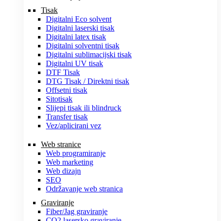
Tisak
Digitalni Eco solvent
Digitalni laserski tisak
Digitalni latex tisak
Digitalni solventni tisak
Digitalni sublimacijski tisak
Digitalni UV tisak
DTF Tisak
DTG Tisak / Direktni tisak
Offsetni tisak
Sitotisak
Slijepi tisak ili blindruck
Transfer tisak
Vez/aplicirani vez
Web stranice
Web programiranje
Web marketing
Web dizajn
SEO
Održavanje web stranica
Graviranje
Fiber/Jag graviranje
CO2 lasersko graviranje