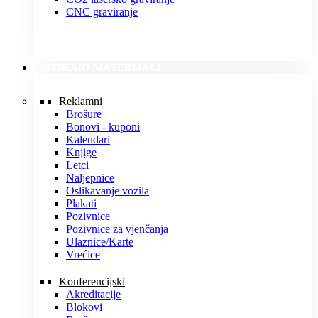
CNC graviranje
TISKANI MATERIJALI
Reklamni
Brošure
Bonovi - kuponi
Kalendari
Knjige
Letci
Naljepnice
Oslikavanje vozila
Plakati
Pozivnice
Pozivnice za vjenčanja
Ulaznice/Karte
Vrećice
Konferencijski
Akreditacije
Blokovi