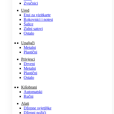
Zvučnici
Ured
Etui za vizitkarte
Rokovnici i notesi
Šalice
Zidni satovi
Ostalo
Upaljači
Metalni
Plastični
Privjesci
Drveni
Metalni
Plastični
Ostalo
Kišobrani
Automatski
Ručni
Alati
Džepne svjetiljke
Džepni nožići