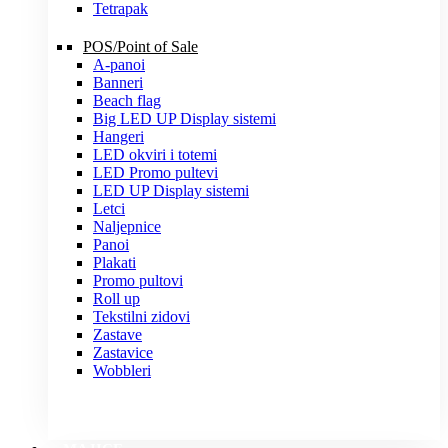
Tetrapak
POS/Point of Sale
A-panoi
Banneri
Beach flag
Big LED UP Display sistemi
Hangeri
LED okviri i totemi
LED Promo pultevi
LED UP Display sistemi
Letci
Naljepnice
Panoi
Plakati
Promo pultovi
Roll up
Tekstilni zidovi
Zastave
Zastavice
Wobbleri