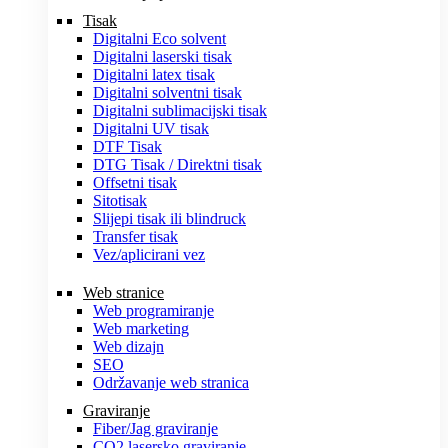
Tisak
Digitalni Eco solvent
Digitalni laserski tisak
Digitalni latex tisak
Digitalni solventni tisak
Digitalni sublimacijski tisak
Digitalni UV tisak
DTF Tisak
DTG Tisak / Direktni tisak
Offsetni tisak
Sitotisak
Slijepi tisak ili blindruck
Transfer tisak
Vez/aplicirani vez
Web stranice
Web programiranje
Web marketing
Web dizajn
SEO
Održavanje web stranica
Graviranje
Fiber/Jag graviranje
CO2 lasersko graviranje