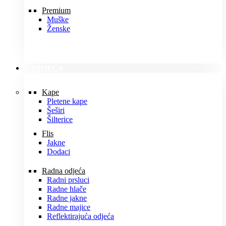
Premium
Muške
Ženske
ODJEĆA
Kape
Pletene kape
Šeširi
Šilterice
Flis
Jakne
Dodaci
Radna odjeća
Radni prsluci
Radne hlače
Radne jakne
Radne majice
Reflektirajuća odjeća