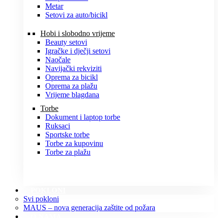
Metar
Setovi za auto/bicikl
Hobi i slobodno vrijeme
Beauty setovi
Igračke i dječji setovi
Naočale
Navijački rekviziti
Oprema za bicikl
Oprema za plažu
Vrijeme blagdana
Torbe
Dokument i laptop torbe
Ruksaci
Sportske torbe
Torbe za kupovinu
Torbe za plažu
POKLONI
Svi pokloni
MAUS – nova generacija zaštite od požara
O NAMA