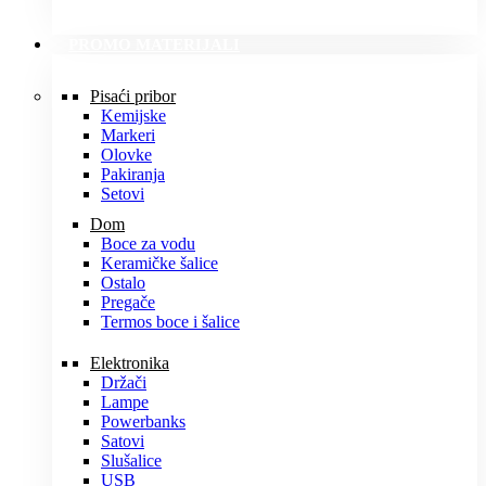
PROMO MATERIJALI
Pisaći pribor
Kemijske
Markeri
Olovke
Pakiranja
Setovi
Dom
Boce za vodu
Keramičke šalice
Ostalo
Pregače
Termos boce i šalice
Elektronika
Držači
Lampe
Powerbanks
Satovi
Slušalice
USB