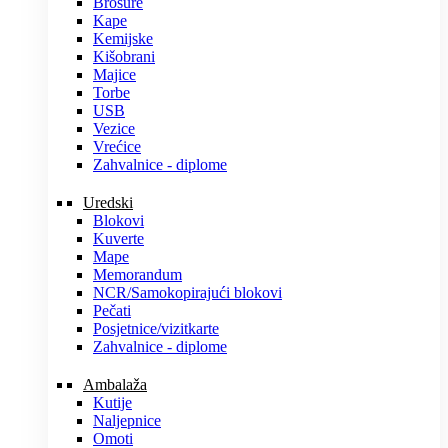
Brošure
Kape
Kemijske
Kišobrani
Majice
Torbe
USB
Vezice
Vrećice
Zahvalnice - diplome
Uredski
Blokovi
Kuverte
Mape
Memorandum
NCR/Samokopirajući blokovi
Pečati
Posjetnice/vizitkarte
Zahvalnice - diplome
Ambalaža
Kutije
Naljepnice
Omoti