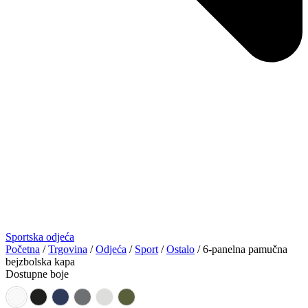
Sportska odjeća
Početna
/
Trgovina
/
Odjeća
/
Sport
/
Ostalo
/ 6-panelna pamučna
bejzbolska kapa
Dostupne boje