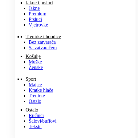
Jakne i prsluci
Jakne
Premium
Prsluci
Vjetrovke
Trenirke i hoodice
Bez zatvarača
Sa zatvaračem
Košulje
Muške
Ženske
Sport
Majice
Kratke hlače
Trenirke
Ostalo
Ostalo
Ručnici
Šalovi/buffovi
Tekstil