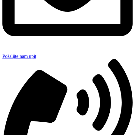
Pošaljite nam upit