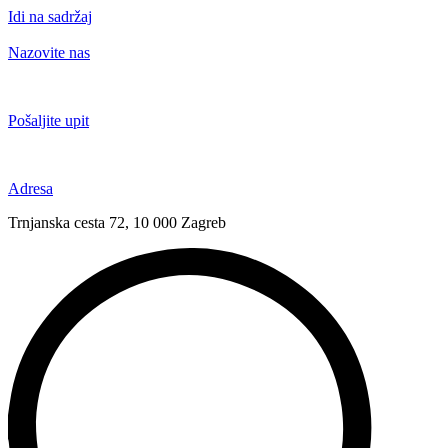
Idi na sadržaj
Nazovite nas
+385 91 6673 789
Pošaljite upit
novival@novival.hr
Adresa
Trnjanska cesta 72, 10 000 Zagreb