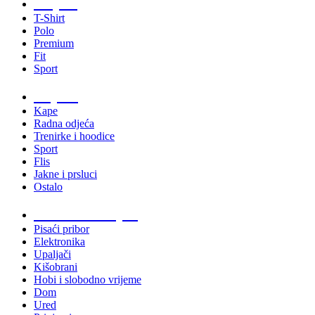
Majice
T-Shirt
Polo
Premium
Fit
Sport
Odjeća
Kape
Radna odjeća
Trenirke i hoodice
Sport
Flis
Jakne i prsluci
Ostalo
Promo materijali
Pisaći pribor
Elektronika
Upaljači
Kišobrani
Hobi i slobodno vrijeme
Dom
Ured