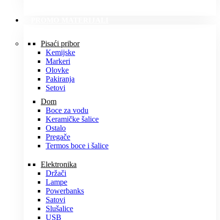
PROMO MATERIJALI
Pisaći pribor
Kemijske
Markeri
Olovke
Pakiranja
Setovi
Dom
Boce za vodu
Keramičke šalice
Ostalo
Pregače
Termos boce i šalice
Elektronika
Držači
Lampe
Powerbanks
Satovi
Slušalice
USB