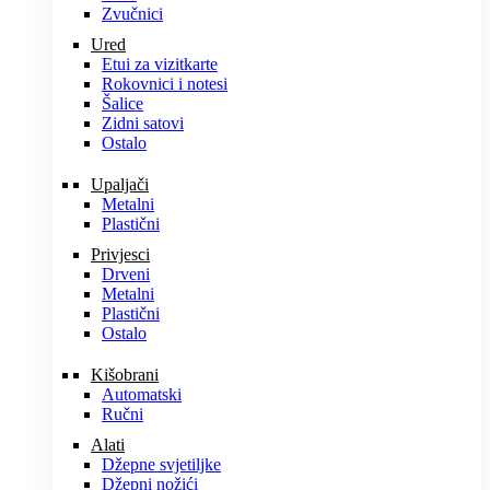
Zvučnici
Ured
Etui za vizitkarte
Rokovnici i notesi
Šalice
Zidni satovi
Ostalo
Upaljači
Metalni
Plastični
Privjesci
Drveni
Metalni
Plastični
Ostalo
Kišobrani
Automatski
Ručni
Alati
Džepne svjetiljke
Džepni nožići