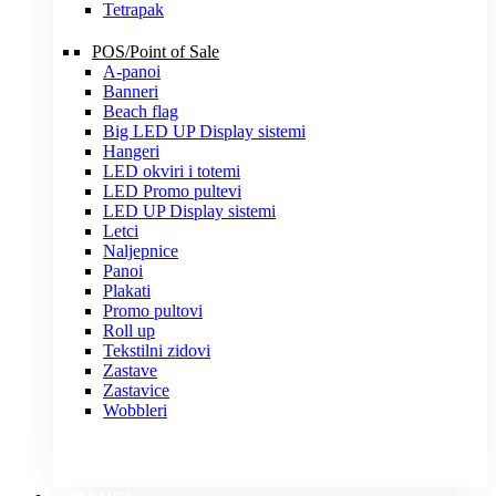
Tetrapak
POS/Point of Sale
A-panoi
Banneri
Beach flag
Big LED UP Display sistemi
Hangeri
LED okviri i totemi
LED Promo pultevi
LED UP Display sistemi
Letci
Naljepnice
Panoi
Plakati
Promo pultovi
Roll up
Tekstilni zidovi
Zastave
Zastavice
Wobbleri