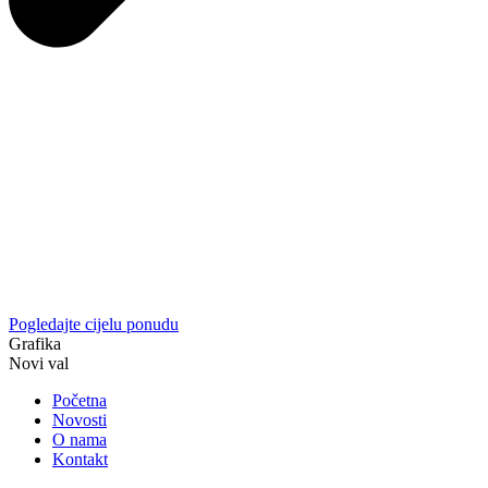
Pogledajte cijelu ponudu
Grafika
Novi val
Početna
Novosti
O nama
Kontakt