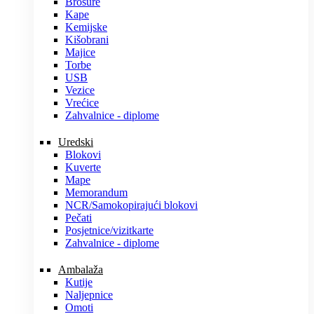
Brošure
Kape
Kemijske
Kišobrani
Majice
Torbe
USB
Vezice
Vrećice
Zahvalnice - diplome
Uredski
Blokovi
Kuverte
Mape
Memorandum
NCR/Samokopirajući blokovi
Pečati
Posjetnice/vizitkarte
Zahvalnice - diplome
Ambalaža
Kutije
Naljepnice
Omoti