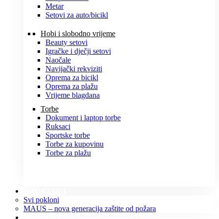
Metar
Setovi za auto/bicikl
Hobi i slobodno vrijeme
Beauty setovi
Igračke i dječji setovi
Naočale
Navijački rekviziti
Oprema za bicikl
Oprema za plažu
Vrijeme blagdana
Torbe
Dokument i laptop torbe
Ruksaci
Sportske torbe
Torbe za kupovinu
Torbe za plažu
POKLONI
Svi pokloni
MAUS – nova generacija zaštite od požara
O NAMA