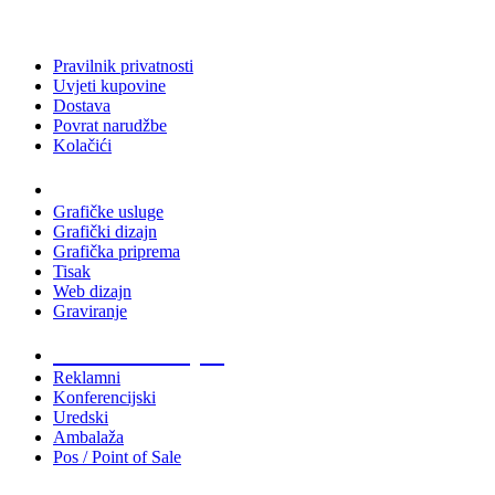
Pravilnik privatnosti
Uvjeti kupovine
Dostava
Povrat narudžbe
Kolačići
Usluge
Grafičke usluge
Grafički dizajn
Grafička priprema
Tisak
Web dizajn
Graviranje
Tiskani materijali
Reklamni
Konferencijski
Uredski
Ambalaža
Pos / Point of Sale