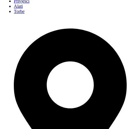
Privjesci
Alati
Torbe