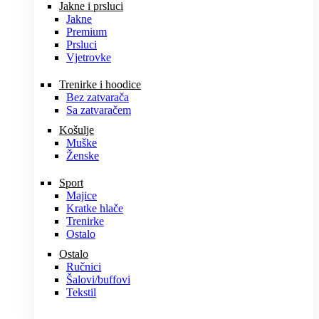
Jakne i prsluci
Jakne
Premium
Prsluci
Vjetrovke
Trenirke i hoodice
Bez zatvarača
Sa zatvaračem
Košulje
Muške
Ženske
Sport
Majice
Kratke hlače
Trenirke
Ostalo
Ostalo
Ručnici
Šalovi/buffovi
Tekstil