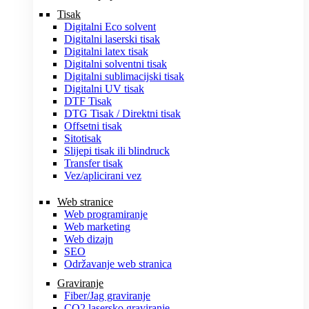
Tisak
Digitalni Eco solvent
Digitalni laserski tisak
Digitalni latex tisak
Digitalni solventni tisak
Digitalni sublimacijski tisak
Digitalni UV tisak
DTF Tisak
DTG Tisak / Direktni tisak
Offsetni tisak
Sitotisak
Slijepi tisak ili blindruck
Transfer tisak
Vez/aplicirani vez
Web stranice
Web programiranje
Web marketing
Web dizajn
SEO
Održavanje web stranica
Graviranje
Fiber/Jag graviranje
CO2 lasersko graviranje