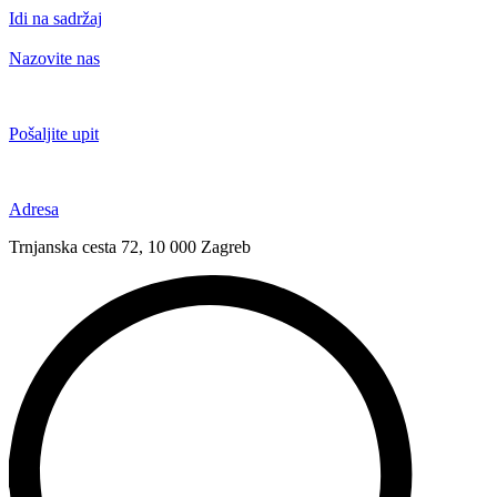
Idi na sadržaj
Nazovite nas
+385 91 6673 789
Pošaljite upit
novival@novival.hr
Adresa
Trnjanska cesta 72, 10 000 Zagreb