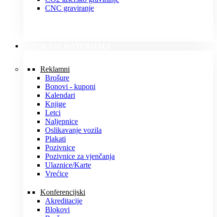
CNC graviranje
TISKANI MATERIJALI
Reklamni
Brošure
Bonovi - kuponi
Kalendari
Knjige
Letci
Naljepnice
Oslikavanje vozila
Plakati
Pozivnice
Pozivnice za vjenčanja
Ulaznice/Karte
Vrećice
Konferencijski
Akreditacije
Blokovi