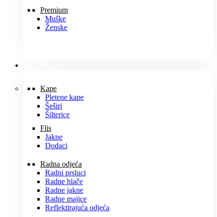
Premium
Muške
Ženske
ODJEĆA
Kape
Pletene kape
Šeširi
Šilterice
Flis
Jakne
Dodaci
Radna odjeća
Radni prsluci
Radne hlače
Radne jakne
Radne majice
Reflektirajuća odjeća