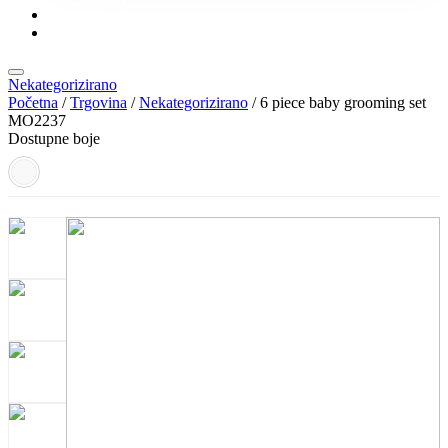
KONTAKT
KATALOZI
Nekategorizirano
Početna
/
Trgovina
/
Nekategorizirano
/ 6 piece baby grooming set
MO2237
Dostupne boje