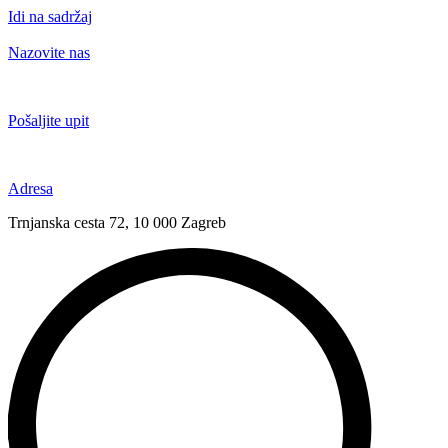
Idi na sadržaj
Nazovite nas
+385 91 6673 789
Pošaljite upit
novival@novival.hr
Adresa
Trnjanska cesta 72, 10 000 Zagreb