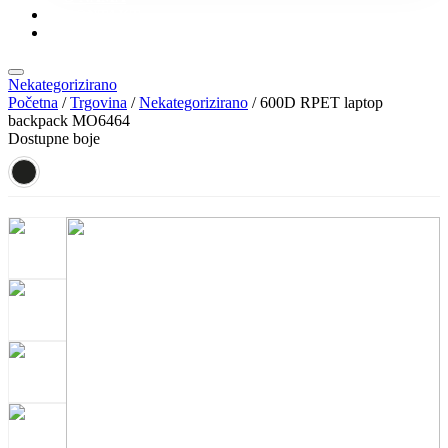
KONTAKT
KATALOZI
Nekategorizirano
Početna
/
Trgovina
/
Nekategorizirano
/ 600D RPET laptop
backpack MO6464
Dostupne boje