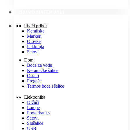
PROMO MATERIJALI
Pisaći pribor
Kemijske
Markeri
Olovke
Pakiranja
Setovi
Dom
Boce za vodu
Keramičke šalice
Ostalo
Pregače
Termos boce i šalice
Elektronika
Držači
Lampe
Powerbanks
Satovi
Slušalice
USB