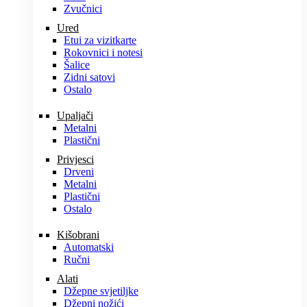
Zvučnici
Ured
Etui za vizitkarte
Rokovnici i notesi
Šalice
Zidni satovi
Ostalo
Upaljači
Metalni
Plastični
Privjesci
Drveni
Metalni
Plastični
Ostalo
Kišobrani
Automatski
Ručni
Alati
Džepne svjetiljke
Džepni nožići