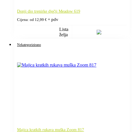
Donji dio trenirke dječji Meadow 619
+ pdv
Cijena: od
12,99
€
Lista
želja
Nekategorizirano
Majica kratkih rukava muška Zoom 817