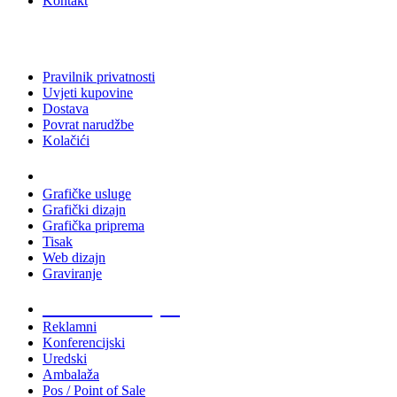
Kontakt
Pravilnik privatnosti
Uvjeti kupovine
Dostava
Povrat narudžbe
Kolačići
Usluge
Grafičke usluge
Grafički dizajn
Grafička priprema
Tisak
Web dizajn
Graviranje
Tiskani materijali
Reklamni
Konferencijski
Uredski
Ambalaža
Pos / Point of Sale