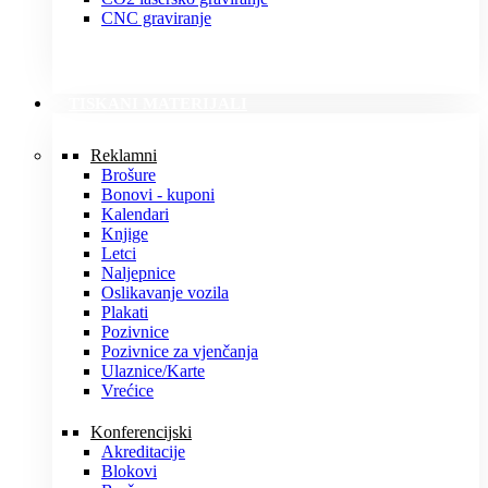
CNC graviranje
TISKANI MATERIJALI
Reklamni
Brošure
Bonovi - kuponi
Kalendari
Knjige
Letci
Naljepnice
Oslikavanje vozila
Plakati
Pozivnice
Pozivnice za vjenčanja
Ulaznice/Karte
Vrećice
Konferencijski
Akreditacije
Blokovi