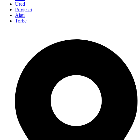
Ured
Privjesci
Alati
Torbe