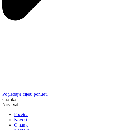
Pogledajte cijelu ponudu
Grafika
Novi val
Početna
Novosti
O nama