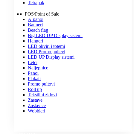
Tetrapak
POS/Point of Sale
A-panoi
Banneri
Beach flag
Big LED UP Display sistemi
Hangeri
LED okviri i totemi
LED Promo pultevi
LED UP Display sistemi
Letci
Naljepnice
Panoi
Plakati
Promo pultovi
Roll up
Tekstilni zidovi
Zastave
Zastavice
Wobbleri