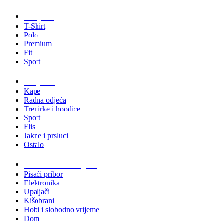
Majice
T-Shirt
Polo
Premium
Fit
Sport
Odjeća
Kape
Radna odjeća
Trenirke i hoodice
Sport
Flis
Jakne i prsluci
Ostalo
Promo materijali
Pisaći pribor
Elektronika
Upaljači
Kišobrani
Hobi i slobodno vrijeme
Dom