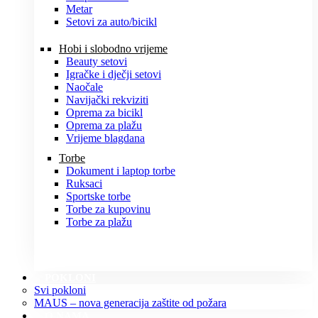
Metar
Setovi za auto/bicikl
Hobi i slobodno vrijeme
Beauty setovi
Igračke i dječji setovi
Naočale
Navijački rekviziti
Oprema za bicikl
Oprema za plažu
Vrijeme blagdana
Torbe
Dokument i laptop torbe
Ruksaci
Sportske torbe
Torbe za kupovinu
Torbe za plažu
POKLONI
Svi pokloni
MAUS – nova generacija zaštite od požara
O NAMA