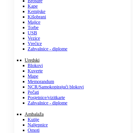
Brošure
Kape
Kemijske
Kišobrani
Majice
Torbe
USB
Vezice
Vrećice
Zahvalnice - diplome
Uredski
Blokovi
Kuverte
Mape
Memorandum
NCR/Samokopirajući blokovi
Pečati
Posjetnice/vizitkarte
Zahvalnice - diplome
Ambalaža
Kutije
Naljepnice
Omoti