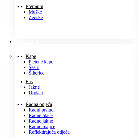
Premium
Muške
Ženske
ODJEĆA
Kape
Pletene kape
Šeširi
Šilterice
Flis
Jakne
Dodaci
Radna odjeća
Radni prsluci
Radne hlače
Radne jakne
Radne majice
Reflektirajuća odjeća