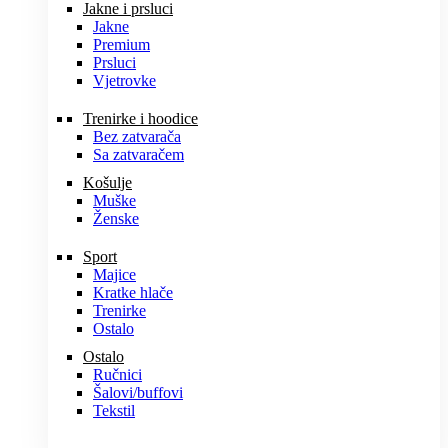
Jakne i prsluci
Jakne
Premium
Prsluci
Vjetrovke
Trenirke i hoodice
Bez zatvarača
Sa zatvaračem
Košulje
Muške
Ženske
Sport
Majice
Kratke hlače
Trenirke
Ostalo
Ostalo
Ručnici
Šalovi/buffovi
Tekstil