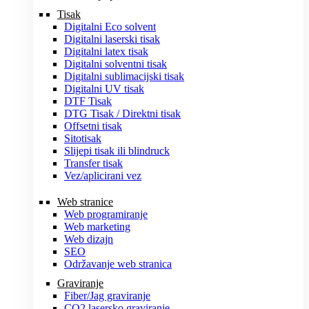
Tisak
Digitalni Eco solvent
Digitalni laserski tisak
Digitalni latex tisak
Digitalni solventni tisak
Digitalni sublimacijski tisak
Digitalni UV tisak
DTF Tisak
DTG Tisak / Direktni tisak
Offsetni tisak
Sitotisak
Slijepi tisak ili blindruck
Transfer tisak
Vez/aplicirani vez
Web stranice
Web programiranje
Web marketing
Web dizajn
SEO
Održavanje web stranica
Graviranje
Fiber/Jag graviranje
CO2 lasersko graviranje