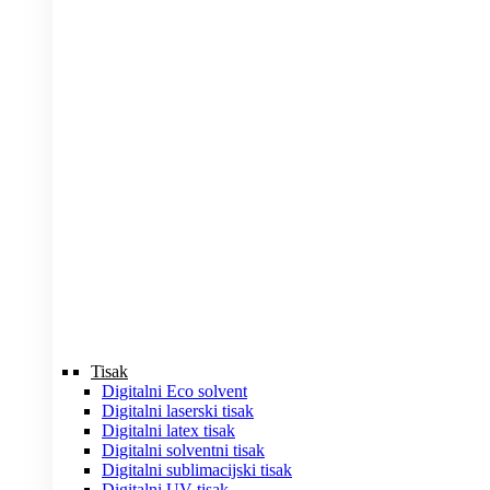
Tisak
Digitalni Eco solvent
Digitalni laserski tisak
Digitalni latex tisak
Digitalni solventni tisak
Digitalni sublimacijski tisak
Digitalni UV tisak