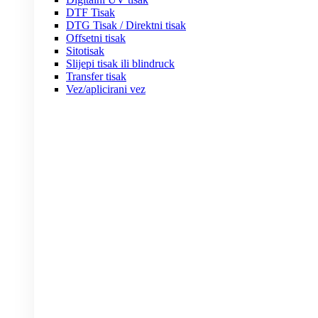
DTF Tisak
DTG Tisak / Direktni tisak
Offsetni tisak
Sitotisak
Slijepi tisak ili blindruck
Transfer tisak
Vez/aplicirani vez