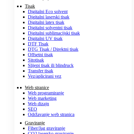
Tisak
Digitalni Eco solvent
Digitalni laserski tisak
Digitalni latex tisak
Digitalni solventni tisak
Digitalni sublimacijski tisak
Digitalni UV tisak
DTF Tisak
DTG Tisak / Direktni tisak
Offsetni tisak
Sitotisak
Slijepi tisak ili blindruck
Transfer tisak
Vez/aplicirani vez
Web stranice
Web programiranje
Web marketing
Web dizajn
SEO
Održavanje web stranica
Graviranje
Fiber/Jag graviranje
CO2 lasersko graviranje