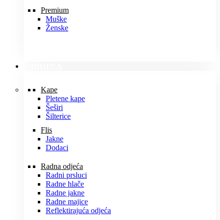
Premium
Muške
Ženske
ODJEĆA
Kape
Pletene kape
Šeširi
Šilterice
Flis
Jakne
Dodaci
Radna odjeća
Radni prsluci
Radne hlače
Radne jakne
Radne majice
Reflektirajuća odjeća