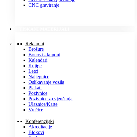
CNC graviranje
TISKANI MATERIJALI
Reklamni
Brošure
Bonovi - kuponi
Kalendari
Knjige
Letci
Naljepnice
Oslikavanje vozila
Plakati
Pozivnice
Pozivnice za vjenčanja
Ulaznice/Karte
Vrećice
Konferencijski
Akreditacije
Blokovi