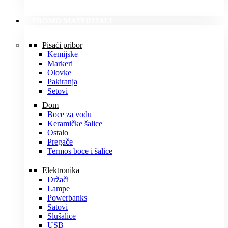
PROMO MATERIJALI
Pisaći pribor
Kemijske
Markeri
Olovke
Pakiranja
Setovi
Dom
Boce za vodu
Keramičke šalice
Ostalo
Pregače
Termos boce i šalice
Elektronika
Držači
Lampe
Powerbanks
Satovi
Slušalice
USB