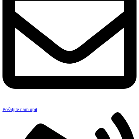
Pošaljite nam upit