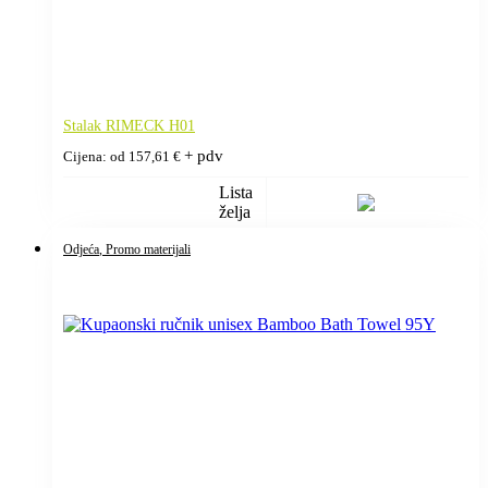
Stalak RIMECK H01
+ pdv
Cijena: od
157,61
€
Lista
želja
Odjeća
, Promo materijali