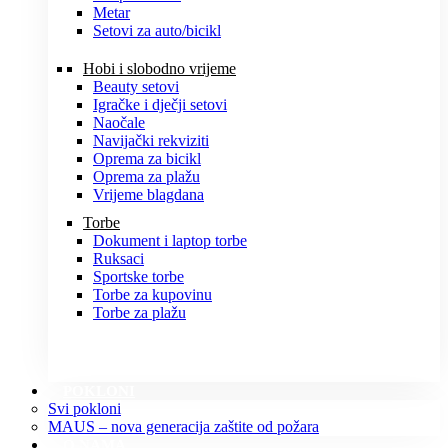
Metar
Setovi za auto/bicikl
Hobi i slobodno vrijeme
Beauty setovi
Igračke i dječji setovi
Naočale
Navijački rekviziti
Oprema za bicikl
Oprema za plažu
Vrijeme blagdana
Torbe
Dokument i laptop torbe
Ruksaci
Sportske torbe
Torbe za kupovinu
Torbe za plažu
POKLONI
Svi pokloni
MAUS – nova generacija zaštite od požara
O NAMA