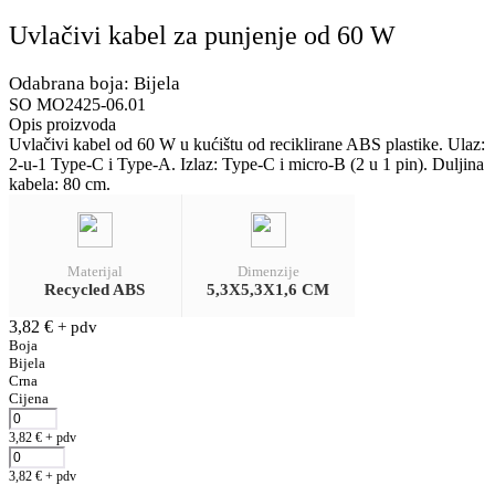
Uvlačivi kabel za punjenje od 60 W
Odabrana boja: Bijela
SO MO2425-06.01
Opis proizvoda
Uvlačivi kabel od 60 W u kućištu od reciklirane ABS plastike. Ulaz:
2-u-1 Type-C i Type-A. Izlaz: Type-C i micro-B (2 u 1 pin). Duljina
kabela: 80 cm.
Materijal
Dimenzije
Recycled ABS
5,3X5,3X1,6 CM
3,82
€
+ pdv
Boja
Bijela
Crna
Cijena
3,82
€
+ pdv
3,82
€
+ pdv