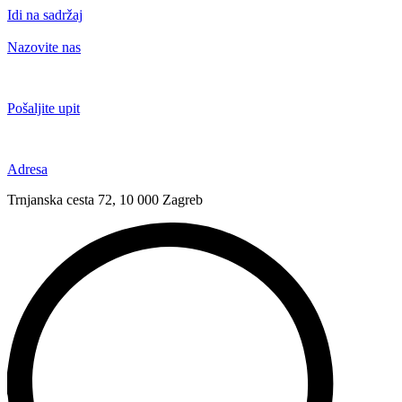
Idi na sadržaj
Nazovite nas
+385 91 6673 789
Pošaljite upit
novival@novival.hr
Adresa
Trnjanska cesta 72, 10 000 Zagreb