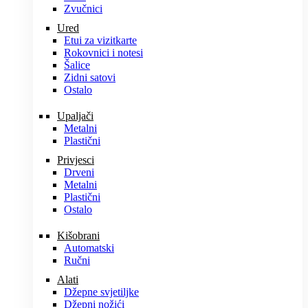
Zvučnici
Ured
Etui za vizitkarte
Rokovnici i notesi
Šalice
Zidni satovi
Ostalo
Upaljači
Metalni
Plastični
Privjesci
Drveni
Metalni
Plastični
Ostalo
Kišobrani
Automatski
Ručni
Alati
Džepne svjetiljke
Džepni nožići