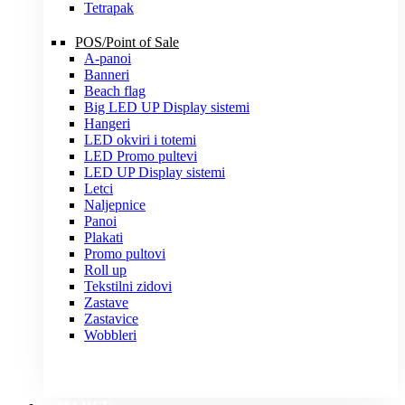
Tetrapak
POS/Point of Sale
A-panoi
Banneri
Beach flag
Big LED UP Display sistemi
Hangeri
LED okviri i totemi
LED Promo pultevi
LED UP Display sistemi
Letci
Naljepnice
Panoi
Plakati
Promo pultovi
Roll up
Tekstilni zidovi
Zastave
Zastavice
Wobbleri