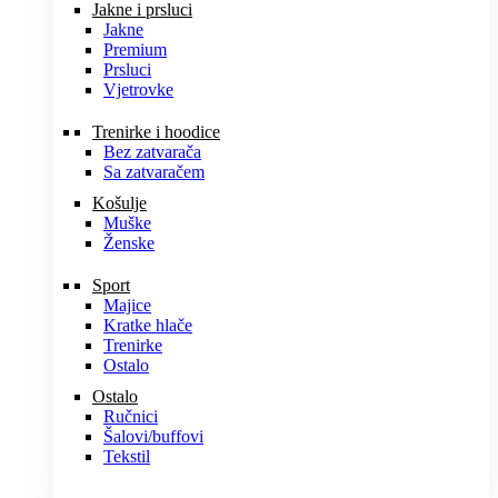
Jakne i prsluci
Jakne
Premium
Prsluci
Vjetrovke
Trenirke i hoodice
Bez zatvarača
Sa zatvaračem
Košulje
Muške
Ženske
Sport
Majice
Kratke hlače
Trenirke
Ostalo
Ostalo
Ručnici
Šalovi/buffovi
Tekstil