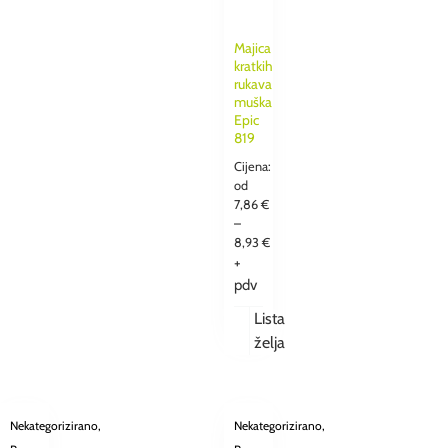
Majica
kratkih
rukava
muška
Epic
819
Cijena:
od
7,86
€
–
8,93
€
+
pdv
Lista
želja
Nekategorizirano
,
Nekategorizirano
,