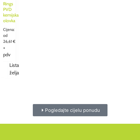
Rings
PVD
kemijska
olovka
Cijena:
od
26,61
€
+
pdv
Lista
želja
Pogledajte cijelu ponudu