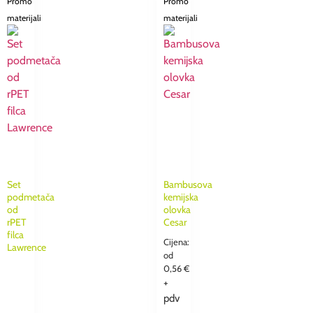
Promo
Promo
materijali
materijali
Set
Bambusova
podmetača
kemijska
od
olovka
rPET
Cesar
filca
Cijena:
Lawrence
od
0,56
€
+
pdv