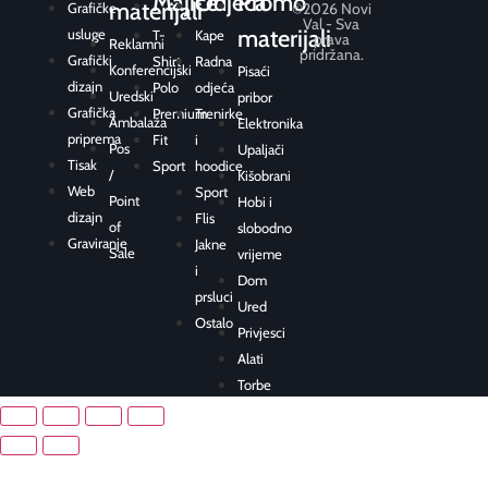
Majice
Odjeća
Promo
materijali
Grafičke
©2026 Novi
Val - Sva
materijali
usluge
T-
Kape
prava
Reklamni
pridržana.
Grafički
Shirt
Radna
Konferencijski
Pisaći
dizajn
Polo
odjeća
Uredski
pribor
Grafička
Premium
Trenirke
Ambalaža
Elektronika
priprema
Fit
i
Pos
Upaljači
Tisak
Sport
hoodice
/
Kišobrani
Web
Sport
Point
Hobi i
dizajn
Flis
of
slobodno
Graviranje
Jakne
Sale
vrijeme
i
Dom
prsluci
Ured
Ostalo
Privjesci
Alati
Torbe