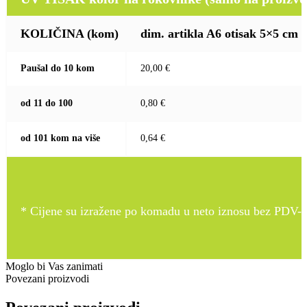
KOLIČINA
(kom)
dim. artikla A6 otisak 5×5 cm
Paušal do 10 kom
20,00 €
od 11 do 100
0,80 €
od 101 kom na više
0,64 €
* Cijene su izražene po komadu u neto iznosu bez PDV-a
Moglo bi Vas zanimati
Povezani proizvodi