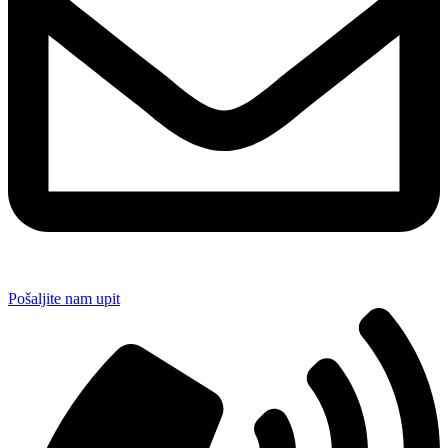
Pošaljite nam upit