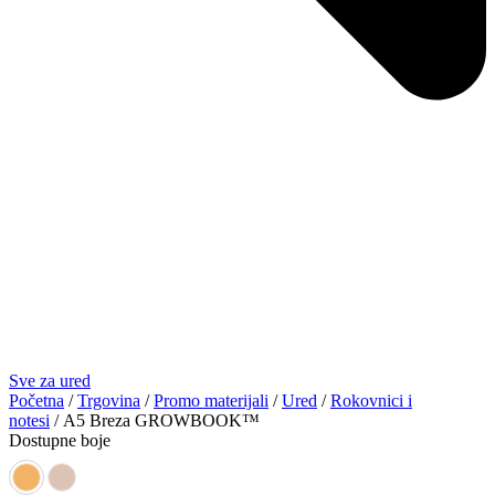
Sve za ured
Početna
/
Trgovina
/
Promo materijali
/
Ured
/
Rokovnici i
notesi
/ A5 Breza GROWBOOK™
Dostupne boje