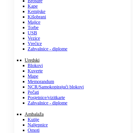
Brošure
Kape
Kemijske
Kišobrani
Majice
Torbe
USB
Vezice
Vrećice
Zahvalnice - diplome
Uredski
Blokovi
Kuverte
Mape
Memorandum
NCR/Samokopirajući blokovi
Pečati
Posjetnice/vizitkarte
Zahvalnice - diplome
Ambalaža
Kutije
Naljepnice
Omoti