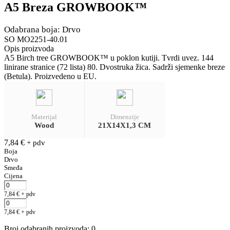
A5 Breza GROWBOOK™
Odabrana boja: Drvo
SO MO2251-40.01
Opis proizvoda
A5 Birch tree GROWBOOK™ u poklon kutiji. Tvrdi uvez. 144
linirane stranice (72 lista) 80. Dvostruka žica. Sadrži sjemenke breze
(Betula). Proizvedeno u EU.
Materijal
Dimenzije
Wood
21X14X1,3 CM
7,84
€
+ pdv
Boja
Drvo
Smeđa
Cijena
7,84
€
+ pdv
7,84
€
+ pdv
Broj odabranih proizvoda
:
0