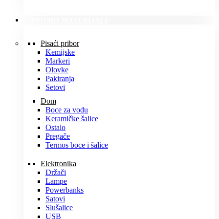
PROMO MATERIJALI
Pisaći pribor
Kemijske
Markeri
Olovke
Pakiranja
Setovi
Dom
Boce za vodu
Keramičke šalice
Ostalo
Pregače
Termos boce i šalice
Elektronika
Držači
Lampe
Powerbanks
Satovi
Slušalice
USB