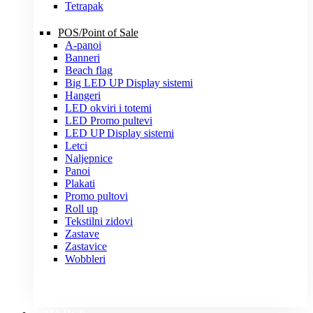
Tetrapak
POS/Point of Sale
A-panoi
Banneri
Beach flag
Big LED UP Display sistemi
Hangeri
LED okviri i totemi
LED Promo pultevi
LED UP Display sistemi
Letci
Naljepnice
Panoi
Plakati
Promo pultovi
Roll up
Tekstilni zidovi
Zastave
Zastavice
Wobbleri