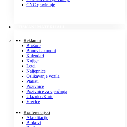
CNC graviranje
TISKANI MATERIJALI
Reklamni
Brošure
Bonovi - kuponi
Kalendari
Knjige
Letci
Naljepnice
Oslikavanje vozila
Plakati
Pozivnice
Pozivnice za vjenčanja
Ulaznice/Karte
Vrećice
Konferencijski
Akreditacije
Blokovi