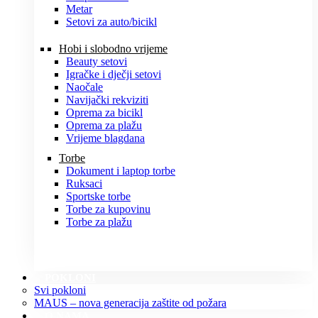
Metar
Setovi za auto/bicikl
Hobi i slobodno vrijeme
Beauty setovi
Igračke i dječji setovi
Naočale
Navijački rekviziti
Oprema za bicikl
Oprema za plažu
Vrijeme blagdana
Torbe
Dokument i laptop torbe
Ruksaci
Sportske torbe
Torbe za kupovinu
Torbe za plažu
POKLONI
Svi pokloni
MAUS – nova generacija zaštite od požara
O NAMA