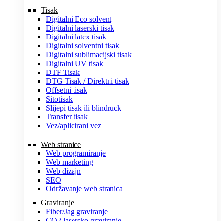
Tisak
Digitalni Eco solvent
Digitalni laserski tisak
Digitalni latex tisak
Digitalni solventni tisak
Digitalni sublimacijski tisak
Digitalni UV tisak
DTF Tisak
DTG Tisak / Direktni tisak
Offsetni tisak
Sitotisak
Slijepi tisak ili blindruck
Transfer tisak
Vez/aplicirani vez
Web stranice
Web programiranje
Web marketing
Web dizajn
SEO
Održavanje web stranica
Graviranje
Fiber/Jag graviranje
CO2 lasersko graviranje