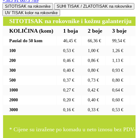
+385 91 6673 789
SITOTISAK na rokovnike
SUHI TISAK / ZLATOTISAK na rokovnike
UV TISAK kolor na rokovnike
SITOTISAK na rokovnike i kožnu galanteriju
KOLIČINA
(kom)
1 boja
2 boje
3 boje
Paušal do 50 kom
46,45 €
66,36 €
99,54 €
100
0,53 €
1,00 €
1,26 €
200
0,46 €
0,86 €
1,13 €
300
0,40 €
0,80 €
0,93 €
500
0,37 €
0,73 €
0,80 €
1000
0,27 €
0,42 €
0,64 €
2000
0,20 €
0,40 €
0,60 €
3000
0,16 €
0,33 €
0,53 €
* Cijene su izražene po komadu u neto iznosu bez PDV-a