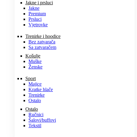
Jakne i prsluci
Jakne
Premium
Prsluci
Vjetrovke
Trenirke i hoodice
Bez zatvarača
Sa zatvaračem
Košulje
Muške
Ženske
Sport
Majice
Kratke hlače
Trenirke
Ostalo
Ostalo
Ručnici
Šalovi/buffovi
Tekstil