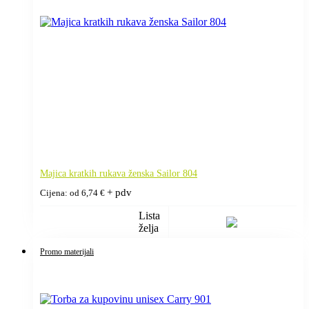
Majica kratkih rukava ženska Sailor 804
+ pdv
Cijena: od
6,74
€
Lista
želja
Promo materijali