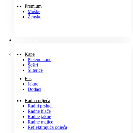
Premium
Muške
Ženske
ODJEĆA
Kape
Pletene kape
Šeširi
Šilterice
Flis
Jakne
Dodaci
Radna odjeća
Radni prsluci
Radne hlače
Radne jakne
Radne majice
Reflektirajuća odjeća