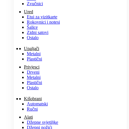
Zvučnici
Ured
Etui za vizitkarte
Rokovnici i notesi
Šalice
Zidni satovi
Ostalo
Upaljači
Metalni
Plastični
Privjesci
Drveni
Metalni
Plastični
Ostalo
Kišobrani
Automatski
Ručni
Alati
Džepne svjetiljke
Džepni nožići