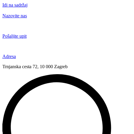
Idi na sadržaj
Nazovite nas
+385 91 6673 789
Pošaljite upit
novival@novival.hr
Adresa
Trnjanska cesta 72, 10 000 Zagreb