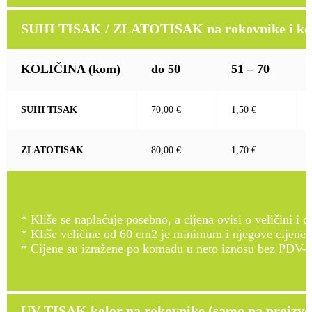
SUHI TISAK / ZLATOTISAK na rokovnike i kož
KOLIČINA
(kom)
do 50
51 – 70
SUHI TISAK
70,00 €
1,50 €
ZLATOTISAK
80,00 €
1,70 €
* Kliše se naplaćuje posebno, a cijena ovisi o veličini i d
* Kliše veličine od 60 cm2 je minimum i njegove cijene
* Cijene su izražene po komadu u neto iznosu bez PDV-a
UV TISAK kolor na rokovnike (samo na proizvod