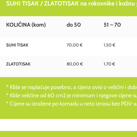
SUHI TISAK / ZLATOTISAK na rokovnike i kožnu g
KOLIČINA
(kom)
do 50
51 – 70
SUHI TISAK
70,00 €
1,50 €
ZLATOTISAK
80,00 €
1,70 €
* Kliše se naplaćuje posebno, a cijena ovisi o veličini i dubi
* Kliše veličine od 60 cm2 je minimum i njegove cijen
* Cijene su izražene po komadu u neto iznosu bez PDV-a