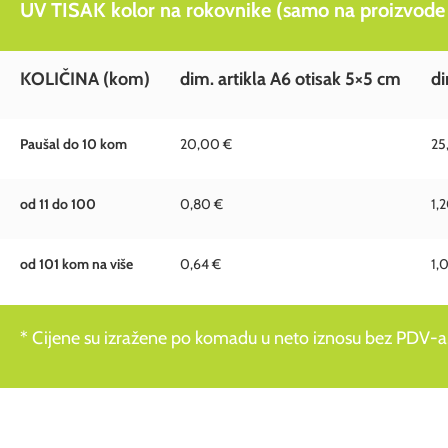
UV TISAK kolor na rokovnike (samo na proizvode 
KOLIČINA
(kom)
dim. artikla A6 otisak 5×5 cm
di
Paušal do 10 kom
20,00 €
25
od 11 do 100
0,80 €
1,
od 101 kom na više
0,64 €
1,
* Cijene su izražene po komadu u neto iznosu bez PDV-a