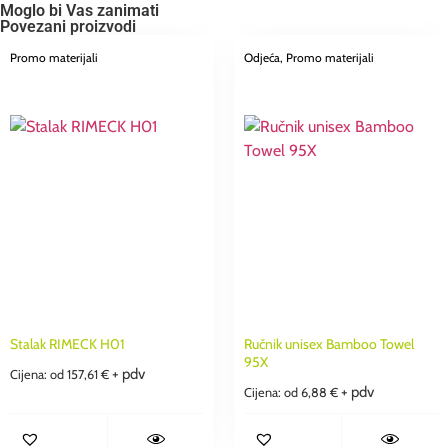
Moglo bi Vas zanimati
Povezani proizvodi
Promo materijali
Odjeća
, Promo materijali
Stalak RIMECK H01
Ručnik unisex Bamboo Towel
95X
+ pdv
Cijena: od
157,61
€
+ pdv
Cijena: od
6,88
€