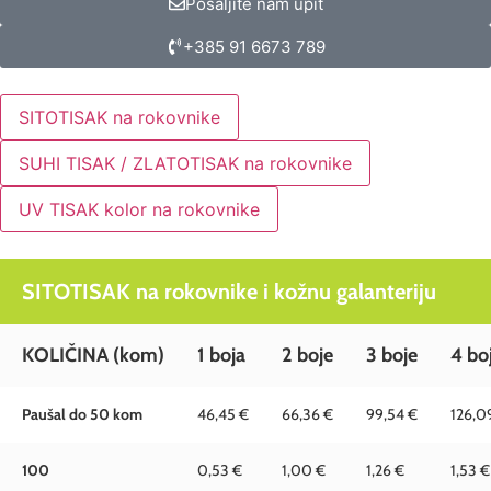
Pošaljite nam upit
+385 91 6673 789
SITOTISAK na rokovnike
SUHI TISAK / ZLATOTISAK na rokovnike
UV TISAK kolor na rokovnike
SITOTISAK na rokovnike i kožnu galanteriju
KOLIČINA
(kom)
1 boja
2 boje
3 boje
4 bo
Paušal do 50 kom
46,45 €
66,36 €
99,54 €
126,0
100
0,53 €
1,00 €
1,26 €
1,53 €