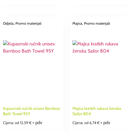
Odjeća
, Promo materijali
Majica
, Promo materijali
Kupaonski ručnik unisex Bamboo
Majica kratkih rukava ženska
Bath Towel 95Y
Sailor 804
+ pdv
+ pdv
Cijena: od
12,59
€
Cijena: od
6,74
€