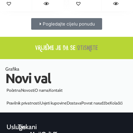
Pogledajte cijelu ponudu
Grafika
Novi val
Početna
Novosti
O nama
Kontakt
Pravilnik privatnosti
Uvjeti kupovine
Dostava
Povrat narudžbe
Kolačići
Usluge
Tiskani