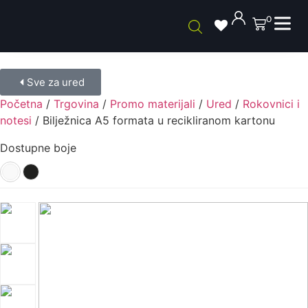
0
Sve za ured
Početna
/
Trgovina
/
Promo materijali
/
Ured
/
Rokovnici i
notesi
/ Bilježnica A5 formata u recikliranom kartonu
Dostupne boje