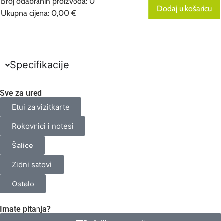
Broj odabranih proizvoda
:
0
Dodaj u košaricu
Ukupna cijena
:
0,00 €
0
Broj
odabranih
proizvoda.
Your
total
Specifikacije
is
0,00 €
Sve za ured
Etui za vizitkarte
Rokovnici i notesi
Šalice
Zidni satovi
Ostalo
Imate pitanja?