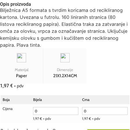
Opis proizvoda
Bilježnica A5 formata s tvrdim koricama od recikliranog
kartona. Uvezana u futrolu. 160 liniranih stranica (80
listova recikliranog papira). Elastična traka za zatvaranje i
omča za olovku, vrpca za označavanje stranica. Uključuje
kemijsku olovku s gumbom i kućištem od recikliranog
papira. Plava tinta.
Materijal
Dimenzije
Paper
21X1.2X14CM
1,97
€
+ pdv
Boja
Bijela
Crna
Cijena
1,97
€
+ pdv
1,97
€
+ pdv