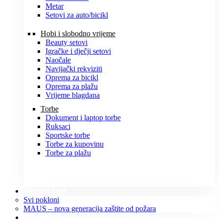
Metar
Setovi za auto/bicikl
Hobi i slobodno vrijeme
Beauty setovi
Igračke i dječji setovi
Naočale
Navijački rekviziti
Oprema za bicikl
Oprema za plažu
Vrijeme blagdana
Torbe
Dokument i laptop torbe
Ruksaci
Sportske torbe
Torbe za kupovinu
Torbe za plažu
POKLONI
Svi pokloni
MAUS – nova generacija zaštite od požara
O NAMA