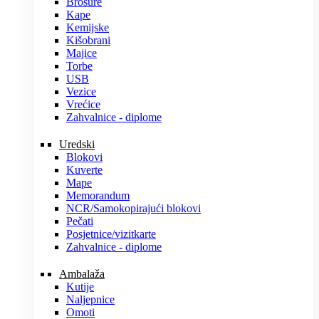
Brošure
Kape
Kemijske
Kišobrani
Majice
Torbe
USB
Vezice
Vrećice
Zahvalnice - diplome
Uredski
Blokovi
Kuverte
Mape
Memorandum
NCR/Samokopirajući blokovi
Pečati
Posjetnice/vizitkarte
Zahvalnice - diplome
Ambalaža
Kutije
Naljepnice
Omoti