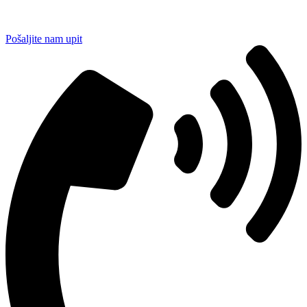
Pošaljite nam upit