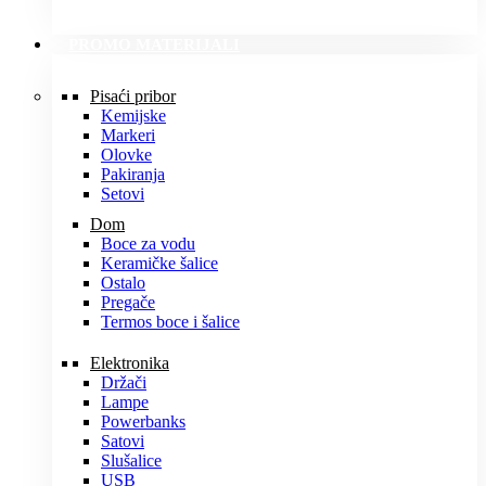
PROMO MATERIJALI
Pisaći pribor
Kemijske
Markeri
Olovke
Pakiranja
Setovi
Dom
Boce za vodu
Keramičke šalice
Ostalo
Pregače
Termos boce i šalice
Elektronika
Držači
Lampe
Powerbanks
Satovi
Slušalice
USB