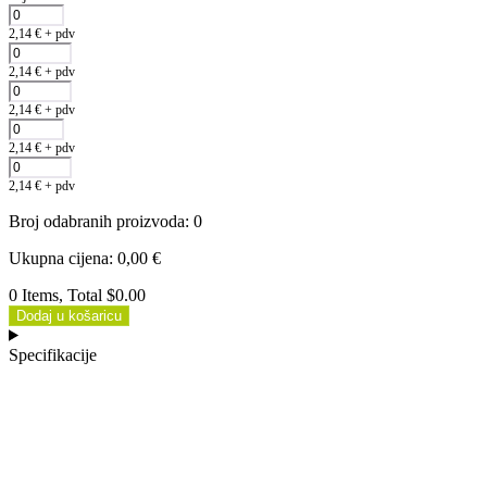
2,14
€
+ pdv
2,14
€
+ pdv
2,14
€
+ pdv
2,14
€
+ pdv
2,14
€
+ pdv
Broj odabranih proizvoda
:
0
Ukupna cijena
:
0,00
€
0 Items, Total $0.00
Dodaj u košaricu
Specifikacije