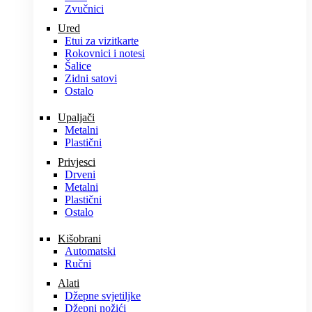
Zvučnici
Ured
Etui za vizitkarte
Rokovnici i notesi
Šalice
Zidni satovi
Ostalo
Upaljači
Metalni
Plastični
Privjesci
Drveni
Metalni
Plastični
Ostalo
Kišobrani
Automatski
Ručni
Alati
Džepne svjetiljke
Džepni nožići