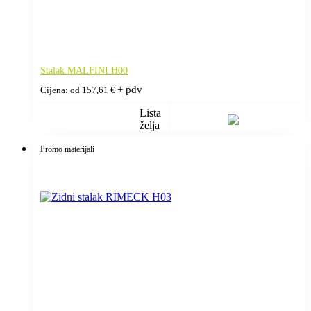
Stalak MALFINI H00
+ pdv
Cijena: od
157,61
€
Lista
želja
Promo materijali