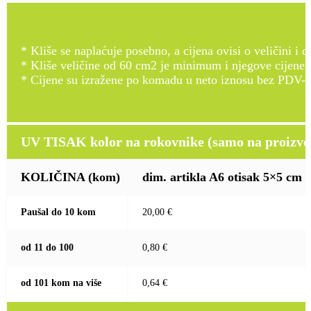
* Kliše se naplaćuje posebno, a cijena ovisi o veličini i d
* Kliše veličine od 60 cm2 je minimum i njegove cijene
* Cijene su izražene po komadu u neto iznosu bez PDV-a
UV TISAK kolor na rokovnike (samo na proizvod
KOLIČINA
(kom)
dim. artikla A6 otisak 5×5 cm
Paušal do 10 kom
20,00 €
od 11 do 100
0,80 €
od 101 kom na više
0,64 €