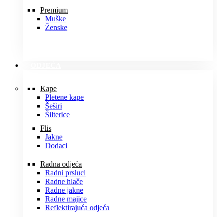
Premium
Muške
Ženske
ODJEĆA
Kape
Pletene kape
Šeširi
Šilterice
Flis
Jakne
Dodaci
Radna odjeća
Radni prsluci
Radne hlače
Radne jakne
Radne majice
Reflektirajuća odjeća