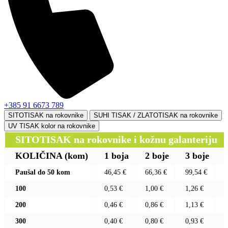
+385 91 6673 789
SITOTISAK na rokovnike
SUHI TISAK / ZLATOTISAK na rokovnike
UV TISAK kolor na rokovnike
SITOTISAK na rokovnike i kožnu galanteriju
KOLIČINA
(kom)
1 boja
2 boje
3 boje
Paušal do 50 kom
46,45 €
66,36 €
99,54 €
100
0,53 €
1,00 €
1,26 €
200
0,46 €
0,86 €
1,13 €
300
0,40 €
0,80 €
0,93 €