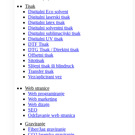
Tisak
Digitalni Eco solvent
Digitalni laserski tisak
Digitalni latex tisak
Digitalni solventni tisak
Digitalni sublimacijski tisak
Digitalni UV tisak
DTF Tisak
DTG Tisak / Direktni tisak
Offsetni tisak
Sitotisak
Slijepi tisak ili blindruck
Transfer tisak
Vez/aplicirani vez
Web stranice
Web programiranje
Web marketing
Web dizajn
SEO
Održavanje web stranica
Graviranje
Fiber/Jag graviranje
CO2 lasersko graviranje