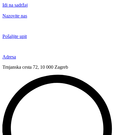
Idi na sadržaj
Nazovite nas
+385 91 6673 789
Pošaljite upit
novival@novival.hr
Adresa
Trnjanska cesta 72, 10 000 Zagreb