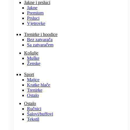
Jakne i prsluci
Jakne
Premium
Prsluci
Vjetrovke
Trenirke i hoodice
Bez zatvarača
Sa zatvaračem
Košulje
Muške
Ženske
Sport
Majice
Kratke hlače
Trenirke
Ostalo
Ostalo
Ručnici
Šalovi/buffovi
Tekstil