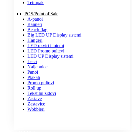
Tetrapak
POS/Point of Sale
A-panoi
Banneri
Beach flag
Big LED UP Display sistemi
Hangeri
LED okviri i totemi
LED Promo pultevi
LED UP Display sistemi
Letci
Naljepnice
Panoi
Plakati
Promo pultovi
Roll up
Tekstilni zidovi
Zastave
Zastavice
Wobbleri