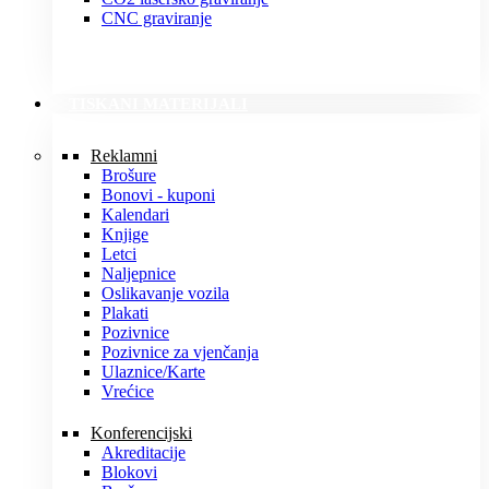
CNC graviranje
TISKANI MATERIJALI
Reklamni
Brošure
Bonovi - kuponi
Kalendari
Knjige
Letci
Naljepnice
Oslikavanje vozila
Plakati
Pozivnice
Pozivnice za vjenčanja
Ulaznice/Karte
Vrećice
Konferencijski
Akreditacije
Blokovi