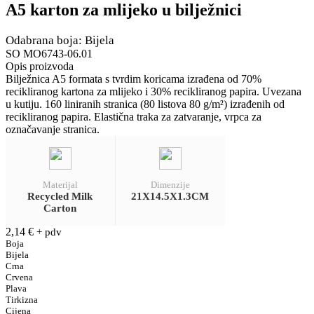
A5 karton za mlijeko u bilježnici
Odabrana boja: Bijela
SO MO6743-06.01
Opis proizvoda
Bilježnica A5 formata s tvrdim koricama izrađena od 70%
recikliranog kartona za mlijeko i 30% recikliranog papira. Uvezana
u kutiju. 160 liniranih stranica (80 listova 80 g/m²) izrađenih od
recikliranog papira. Elastična traka za zatvaranje, vrpca za
označavanje stranica.
Materijal
Dimenzije
Recycled Milk
21X14.5X1.3CM
Carton
2,14
€
+ pdv
Boja
Bijela
Crna
Crvena
Plava
Tirkizna
Cijena