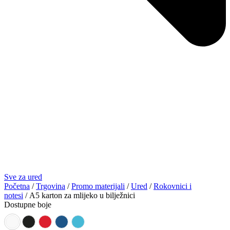
Sve za ured
Početna
/
Trgovina
/
Promo materijali
/
Ured
/
Rokovnici i
notesi
/ A5 karton za mlijeko u bilježnici
Dostupne boje