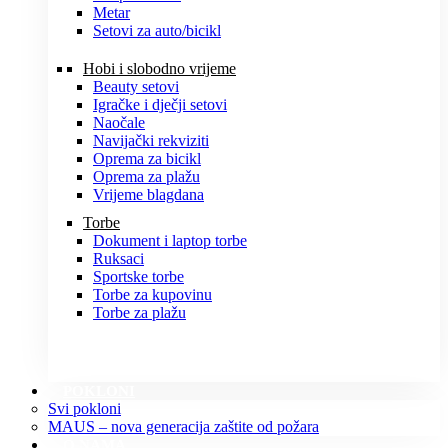
Metar
Setovi za auto/bicikl
Hobi i slobodno vrijeme
Beauty setovi
Igračke i dječji setovi
Naočale
Navijački rekviziti
Oprema za bicikl
Oprema za plažu
Vrijeme blagdana
Torbe
Dokument i laptop torbe
Ruksaci
Sportske torbe
Torbe za kupovinu
Torbe za plažu
POKLONI
Svi pokloni
MAUS – nova generacija zaštite od požara
O NAMA