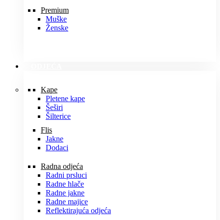
Premium
Muške
Ženske
ODJEĆA
Kape
Pletene kape
Šeširi
Šilterice
Flis
Jakne
Dodaci
Radna odjeća
Radni prsluci
Radne hlače
Radne jakne
Radne majice
Reflektirajuća odjeća