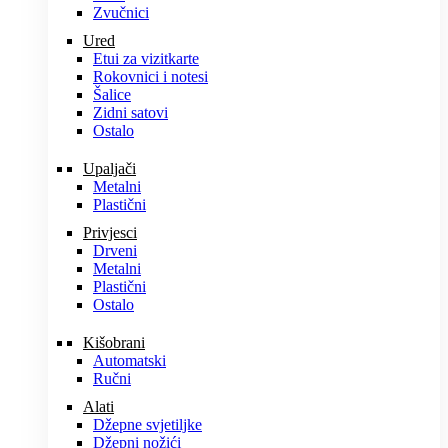
Zvučnici
Ured
Etui za vizitkarte
Rokovnici i notesi
Šalice
Zidni satovi
Ostalo
Upaljači
Metalni
Plastični
Privjesci
Drveni
Metalni
Plastični
Ostalo
Kišobrani
Automatski
Ručni
Alati
Džepne svjetiljke
Džepni nožići