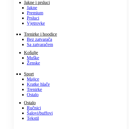
Jakne i prsluci
Jakne
Premium
Prsluci
Vjetrovke
Trenirke i hoodice
Bez zatvarača
Sa zatvaračem
Košulje
Muške
Ženske
Sport
Majice
Kratke hlače
Trenirke
Ostalo
Ostalo
Ručnici
Šalovi/buffovi
Tekstil