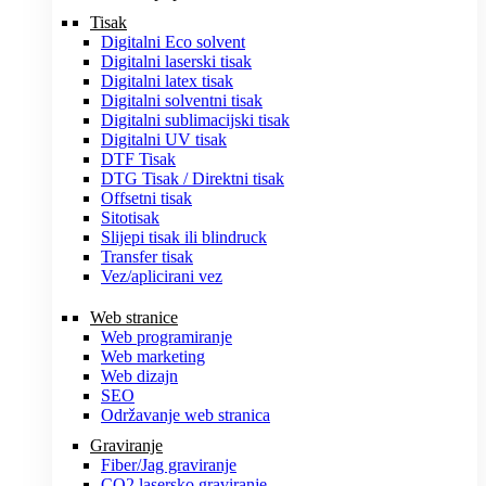
Tisak
Digitalni Eco solvent
Digitalni laserski tisak
Digitalni latex tisak
Digitalni solventni tisak
Digitalni sublimacijski tisak
Digitalni UV tisak
DTF Tisak
DTG Tisak / Direktni tisak
Offsetni tisak
Sitotisak
Slijepi tisak ili blindruck
Transfer tisak
Vez/aplicirani vez
Web stranice
Web programiranje
Web marketing
Web dizajn
SEO
Održavanje web stranica
Graviranje
Fiber/Jag graviranje
CO2 lasersko graviranje