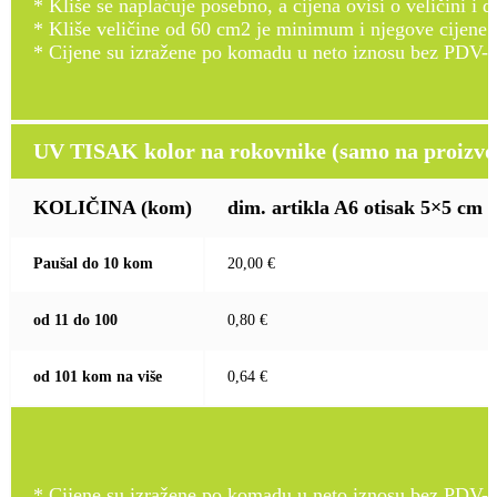
* Kliše se naplaćuje posebno, a cijena ovisi o veličini i d
* Kliše veličine od 60 cm2 je minimum i njegove cijene
* Cijene su izražene po komadu u neto iznosu bez PDV-a
UV TISAK kolor na rokovnike (samo na proizvod
KOLIČINA
(kom)
dim. artikla A6 otisak 5×5 cm
Paušal do 10 kom
20,00 €
od 11 do 100
0,80 €
od 101 kom na više
0,64 €
* Cijene su izražene po komadu u neto iznosu bez PDV-a