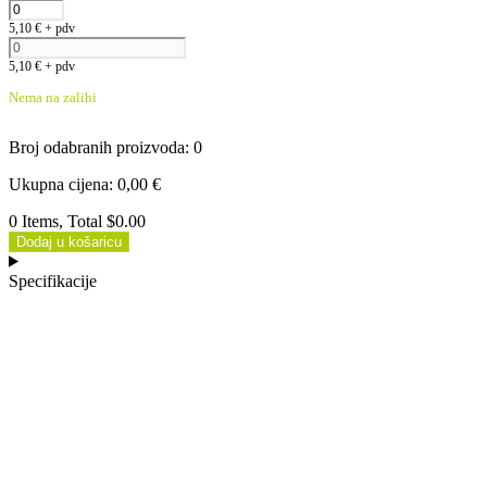
5,10
€
+ pdv
5,10
€
+ pdv
Nema na zalihi
Broj odabranih proizvoda
:
0
Ukupna cijena
:
0,00
€
0 Items, Total $0.00
Dodaj u košaricu
Specifikacije