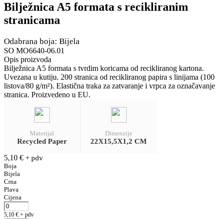
Bilježnica A5 formata s recikliranim
stranicama
Odabrana boja: Bijela
SO MO6640-06.01
Opis proizvoda
Bilježnica A5 formata s tvrdim koricama od recikliranog kartona.
Uvezana u kutiju. 200 stranica od recikliranog papira s linijama (100
listova/80 g/m²). Elastična traka za zatvaranje i vrpca za označavanje
stranica. Proizvedeno u EU.
Materijal
Dimenzije
Recycled Paper
22X15,5X1,2 CM
5,10
€
+ pdv
Boja
Bijela
Crna
Plava
Cijena
5,10
€
+ pdv