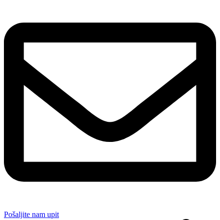
Pošaljite nam upit