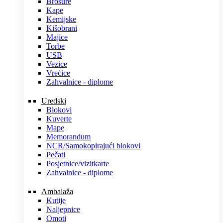
Brošure
Kape
Kemijske
Kišobrani
Majice
Torbe
USB
Vezice
Vrećice
Zahvalnice - diplome
Uredski
Blokovi
Kuverte
Mape
Memorandum
NCR/Samokopirajući blokovi
Pečati
Posjetnice/vizitkarte
Zahvalnice - diplome
Ambalaža
Kutije
Naljepnice
Omoti