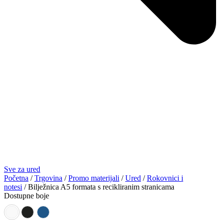
Sve za ured
Početna
/
Trgovina
/
Promo materijali
/
Ured
/
Rokovnici i
notesi
/ Bilježnica A5 formata s recikliranim stranicama
Dostupne boje