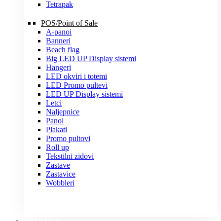
Tetrapak
POS/Point of Sale
A-panoi
Banneri
Beach flag
Big LED UP Display sistemi
Hangeri
LED okviri i totemi
LED Promo pultevi
LED UP Display sistemi
Letci
Naljepnice
Panoi
Plakati
Promo pultovi
Roll up
Tekstilni zidovi
Zastave
Zastavice
Wobbleri