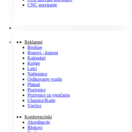
CNC graviranje
TISKANI MATERIJALI
Reklamni
Brošure
Bonovi - kuponi
Kalendari
Knjige
Letci
Naljepnice
Oslikavanje vozila
Plakati
Pozivnice
Pozivnice za vjenčanja
Ulaznice/Karte
Vrećice
Konferencijski
Akreditacije
Blokovi