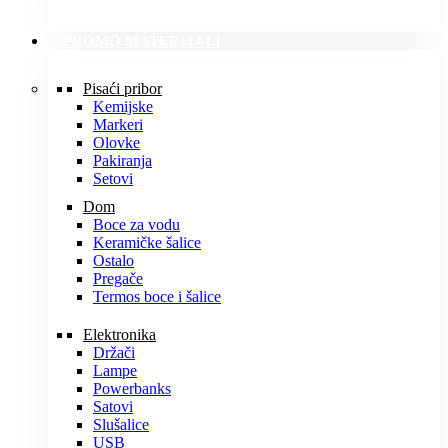
PROMO MATERIJALI
Pisaći pribor
Kemijske
Markeri
Olovke
Pakiranja
Setovi
Dom
Boce za vodu
Keramičke šalice
Ostalo
Pregače
Termos boce i šalice
Elektronika
Držači
Lampe
Powerbanks
Satovi
Slušalice
USB