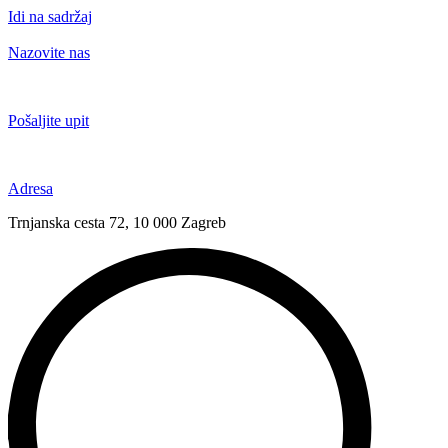
Idi na sadržaj
Nazovite nas
+385 91 6673 789
Pošaljite upit
novival@novival.hr
Adresa
Trnjanska cesta 72, 10 000 Zagreb