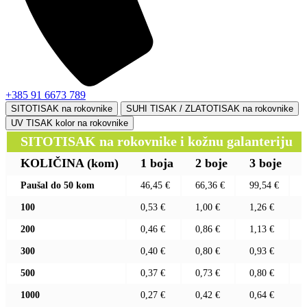
+385 91 6673 789
SITOTISAK na rokovnike
SUHI TISAK / ZLATOTISAK na rokovnike
UV TISAK kolor na rokovnike
SITOTISAK na rokovnike i kožnu galanteriju
KOLIČINA
(kom)
1 boja
2 boje
3 boje
Paušal do 50 kom
46,45 €
66,36 €
99,54 €
100
0,53 €
1,00 €
1,26 €
200
0,46 €
0,86 €
1,13 €
300
0,40 €
0,80 €
0,93 €
500
0,37 €
0,73 €
0,80 €
1000
0,27 €
0,42 €
0,64 €