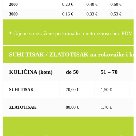
2000
0,20 €
0,40 €
0,60 €
3000
0,16 €
0,33 €
0,53 €
* Cijene su izražene po komadu u neto iznosu bez PDV-a
SUHI TISAK / ZLATOTISAK na rokovnike i kož
KOLIČINA
(kom)
do 50
51 – 70
SUHI TISAK
70,00 €
1,50 €
ZLATOTISAK
80,00 €
1,70 €