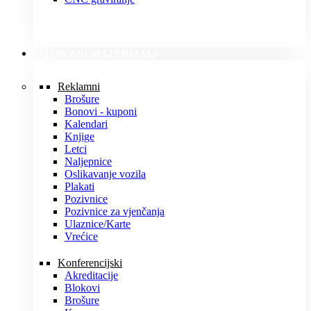
TISKANI MATERIJALI
Reklamni
Brošure
Bonovi - kuponi
Kalendari
Knjige
Letci
Naljepnice
Oslikavanje vozila
Plakati
Pozivnice
Pozivnice za vjenčanja
Ulaznice/Karte
Vrećice
Konferencijski
Akreditacije
Blokovi
Brošure