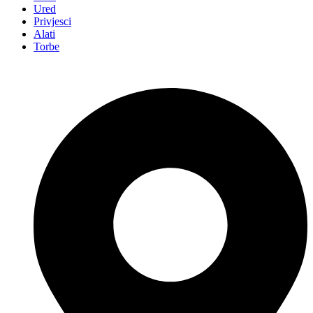
Ured
Privjesci
Alati
Torbe