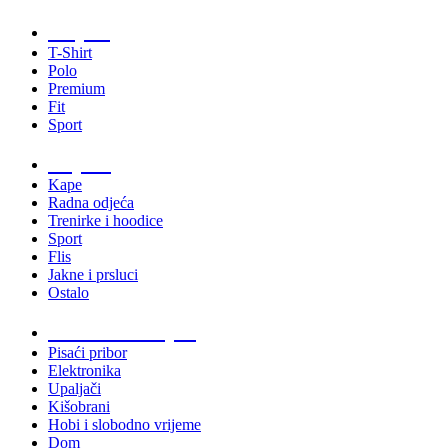
Majice
T-Shirt
Polo
Premium
Fit
Sport
Odjeća
Kape
Radna odjeća
Trenirke i hoodice
Sport
Flis
Jakne i prsluci
Ostalo
Promo materijali
Pisaći pribor
Elektronika
Upaljači
Kišobrani
Hobi i slobodno vrijeme
Dom