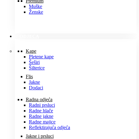
Premium
Muške
Ženske
ODJEĆA
Kape
Pletene kape
Šeširi
Šilterice
Flis
Jakne
Dodaci
Radna odjeća
Radni prsluci
Radne hlače
Radne jakne
Radne majice
Reflektirajuća odjeća
Jakne i prsluci