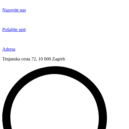
Idi
na
Nazovite nas
sadržaj
+385 91 6673 789
Pošaljite upit
novival@novival.hr
Adresa
Trnjanska cesta 72, 10 000 Zagreb