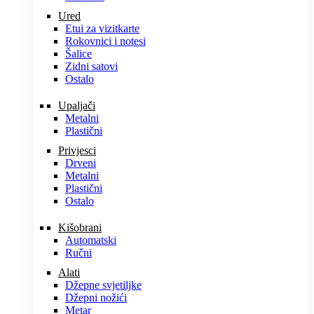
Ured
Etui za vizitkarte
Rokovnici i notesi
Šalice
Zidni satovi
Ostalo
Upaljači
Metalni
Plastični
Privjesci
Drveni
Metalni
Plastični
Ostalo
Kišobrani
Automatski
Ručni
Alati
Džepne svjetiljke
Džepni nožići
Metar