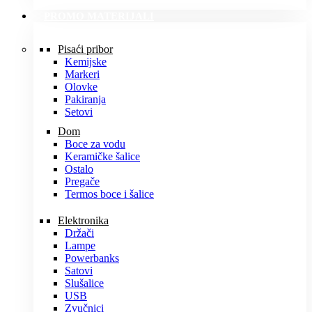
PROMO MATERIJALI
Pisaći pribor
Kemijske
Markeri
Olovke
Pakiranja
Setovi
Dom
Boce za vodu
Keramičke šalice
Ostalo
Pregače
Termos boce i šalice
Elektronika
Držači
Lampe
Powerbanks
Satovi
Slušalice
USB
Zvučnici