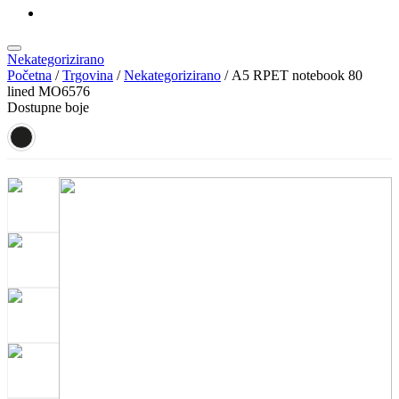
KATALOZI
Nekategorizirano
Početna
/
Trgovina
/
Nekategorizirano
/ A5 RPET notebook 80
lined MO6576
Dostupne boje