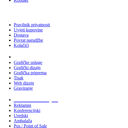
Kontakt
Pravilnik privatnosti
Uvjeti kupovine
Dostava
Povrat narudžbe
Kolačići
Usluge
Grafičke usluge
Grafički dizajn
Grafička priprema
Tisak
Web dizajn
Graviranje
Tiskani materijali
Reklamni
Konferencijski
Uredski
Ambalaža
Pos / Point of Sale