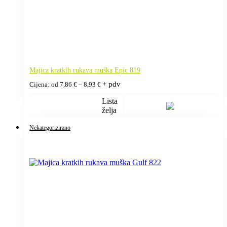
Majica kratkih rukava muška Epic 819
Raspon
+ pdv
Cijena: od
7,86
€
–
8,93
€
cijena:
od
Lista
7,86 €
želja
do
8,93 €
Nekategorizirano