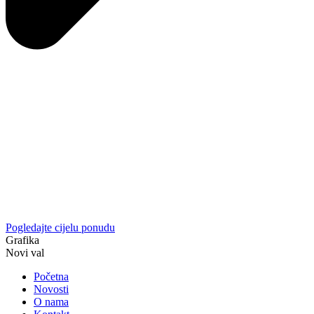
Pogledajte cijelu ponudu
Grafika
Novi val
Početna
Novosti
O nama