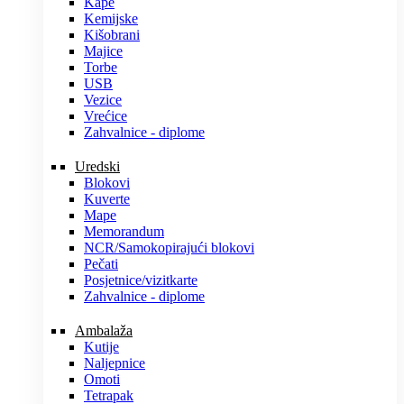
Kape
Kemijske
Kišobrani
Majice
Torbe
USB
Vezice
Vrećice
Zahvalnice - diplome
Uredski
Blokovi
Kuverte
Mape
Memorandum
NCR/Samokopirajući blokovi
Pečati
Posjetnice/vizitkarte
Zahvalnice - diplome
Ambalaža
Kutije
Naljepnice
Omoti
Tetrapak