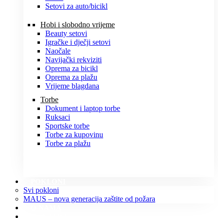
Setovi za auto/bicikl
Hobi i slobodno vrijeme
Beauty setovi
Igračke i dječji setovi
Naočale
Navijački rekviziti
Oprema za bicikl
Oprema za plažu
Vrijeme blagdana
Torbe
Dokument i laptop torbe
Ruksaci
Sportske torbe
Torbe za kupovinu
Torbe za plažu
POKLONI
Svi pokloni
MAUS – nova generacija zaštite od požara
O NAMA
KONTAKT