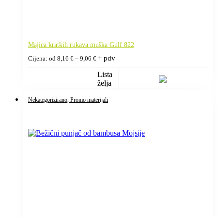
Majica kratkih rukava muška Gulf 822
Raspon
+ pdv
Cijena: od
8,16
€
–
9,06
€
cijena:
od
Lista
8,16 €
želja
do
9,06 €
Nekategorizirano
, Promo materijali