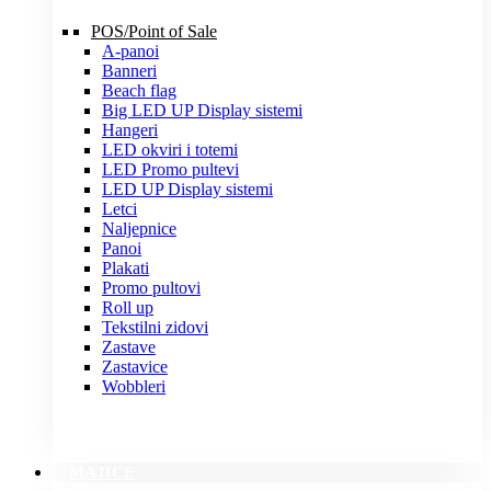
POS/Point of Sale
A-panoi
Banneri
Beach flag
Big LED UP Display sistemi
Hangeri
LED okviri i totemi
LED Promo pultevi
LED UP Display sistemi
Letci
Naljepnice
Panoi
Plakati
Promo pultovi
Roll up
Tekstilni zidovi
Zastave
Zastavice
Wobbleri
MAJICE