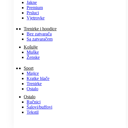
Jakne
Premium
Prsluci
Vjetrovke
Trenirke i hoodice
Bez zatvarača
Sa zatvaračem
Košulje
Muške
Ženske
Sport
Majice
Kratke hlače
Trenirke
Ostalo
Ostalo
Ručnici
Šalovi/buffovi
Tekstil