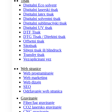
Tisak
Digitalni Eco solvent
Digitalni laserski tisak
Digitalni latex tisak
Digitalni solventni tisak
Digitalni sublimacijski tisak
Digitalni UV tisak
DTF Tisak
DTG Tisak / Direktni tisak
Offsetni tisak
Sitotisak
Slijepi tisak ili blindruck
Transfer tisak
Vez/aplicirani vez
Web stranice
Web programiranje
Web marketing
Web dizajn
SEO
Održavanje web stranica
Graviranje
Fiber/Jag graviranje
CO2 lasersko graviranje
CNC graviranje