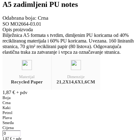
A5 zadimljeni PU notes
Odabrana boja: Crna
SO MO2664-03.01
Opis proizvoda
Bilježnica A5 formata s tvrdim, dimljenim PU koricama od 40%
recikliranog materijala i 60% PU koricama. Uvezana. 160 liniranih
stranica, 70 g/m² reciklirani papir (80 listova). Odgovarajuća
elastična traka za zatvaranje i vrpca za označavanje stranica.
Materijal
Dimenzije
Recycled Paper
21,2X14,6X1,6CM
1,87
€
+ pdv
Boja
Crna
Kaki
Petrol
Plava
Smeđa
Cijena
1,87
€
+ pdv