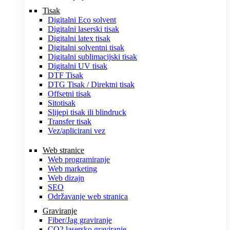
Tisak
Digitalni Eco solvent
Digitalni laserski tisak
Digitalni latex tisak
Digitalni solventni tisak
Digitalni sublimacijski tisak
Digitalni UV tisak
DTF Tisak
DTG Tisak / Direktni tisak
Offsetni tisak
Sitotisak
Slijepi tisak ili blindruck
Transfer tisak
Vez/aplicirani vez
Web stranice
Web programiranje
Web marketing
Web dizajn
SEO
Održavanje web stranica
Graviranje
Fiber/Jag graviranje
CO2 lasersko graviranje