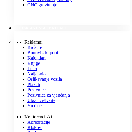
CNC graviranje
TISKANI MATERIJALI
Reklamni
Brošure
Bonovi - kuponi
Kalendari
Knjige
Letci
Naljepnice
Oslikavanje vozila
Plakati
Pozivnice
Pozivnice za vjenčanja
Ulaznice/Karte
Vrećice
Konferencijski
Akreditacije
Blokovi