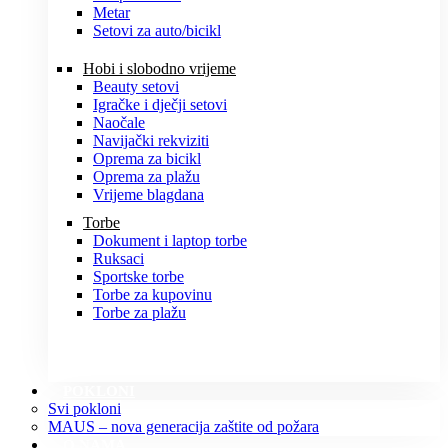
Metar
Setovi za auto/bicikl
Hobi i slobodno vrijeme
Beauty setovi
Igračke i dječji setovi
Naočale
Navijački rekviziti
Oprema za bicikl
Oprema za plažu
Vrijeme blagdana
Torbe
Dokument i laptop torbe
Ruksaci
Sportske torbe
Torbe za kupovinu
Torbe za plažu
POKLONI
Svi pokloni
MAUS – nova generacija zaštite od požara
O NAMA