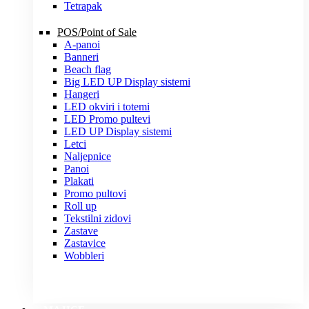
Tetrapak
POS/Point of Sale
A-panoi
Banneri
Beach flag
Big LED UP Display sistemi
Hangeri
LED okviri i totemi
LED Promo pultevi
LED UP Display sistemi
Letci
Naljepnice
Panoi
Plakati
Promo pultovi
Roll up
Tekstilni zidovi
Zastave
Zastavice
Wobbleri