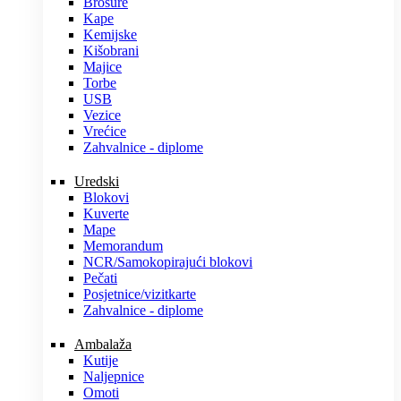
Brošure
Kape
Kemijske
Kišobrani
Majice
Torbe
USB
Vezice
Vrećice
Zahvalnice - diplome
Uredski
Blokovi
Kuverte
Mape
Memorandum
NCR/Samokopirajući blokovi
Pečati
Posjetnice/vizitkarte
Zahvalnice - diplome
Ambalaža
Kutije
Naljepnice
Omoti