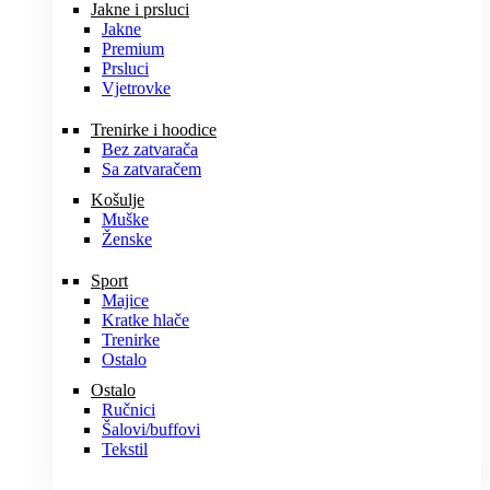
Jakne i prsluci
Jakne
Premium
Prsluci
Vjetrovke
Trenirke i hoodice
Bez zatvarača
Sa zatvaračem
Košulje
Muške
Ženske
Sport
Majice
Kratke hlače
Trenirke
Ostalo
Ostalo
Ručnici
Šalovi/buffovi
Tekstil