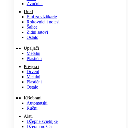
Zvučnici
Ured
Etui za vizitkarte
Rokovnici i notesi
Šalice
Zidni satovi
Ostalo
Upaljači
Metalni
Plastični
Privjesci
Drveni
Metalni
Plastični
Ostalo
Kišobrani
Automatski
Ručni
Alati
Džepne svjetiljke
Džepni nožići