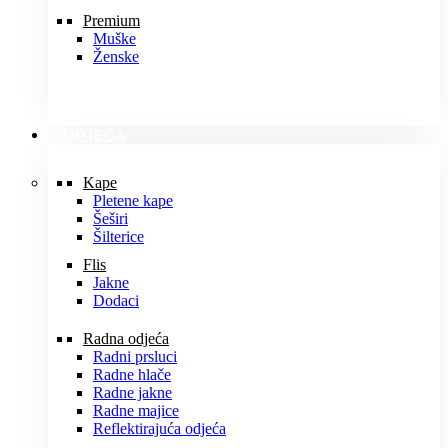
Premium
Muške
Ženske
ODJEĆA
Kape
Pletene kape
Šeširi
Šilterice
Flis
Jakne
Dodaci
Radna odjeća
Radni prsluci
Radne hlače
Radne jakne
Radne majice
Reflektirajuća odjeća