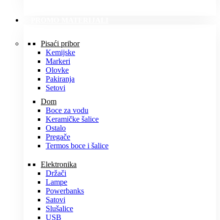
PROMO MATERIJALI
Pisaći pribor
Kemijske
Markeri
Olovke
Pakiranja
Setovi
Dom
Boce za vodu
Keramičke šalice
Ostalo
Pregače
Termos boce i šalice
Elektronika
Držači
Lampe
Powerbanks
Satovi
Slušalice
USB