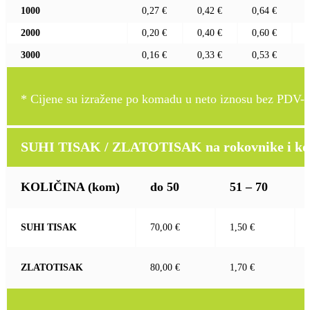
1000
0,27 €
0,42 €
0,64 €
2000
0,20 €
0,40 €
0,60 €
3000
0,16 €
0,33 €
0,53 €
* Cijene su izražene po komadu u neto iznosu bez PDV-a
SUHI TISAK / ZLATOTISAK na rokovnike i kož
KOLIČINA
(kom)
do 50
51 – 70
SUHI TISAK
70,00 €
1,50 €
ZLATOTISAK
80,00 €
1,70 €