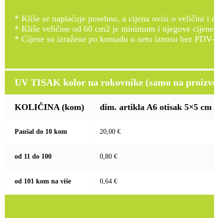
* Kliše se naplaćuje posebno, a cijena ovisi o veličini i d
* Kliše veličine od 60 cm2 je minimum i njegove cijene
* Cijene su izražene po komadu u neto iznosu bez PDV-a
UV TISAK kolor na rokovnike (samo na proizvod
KOLIČINA
(kom)
dim. artikla A6 otisak 5×5 cm
Paušal do 10 kom
20,00 €
od 11 do 100
0,80 €
od 101 kom na više
0,64 €