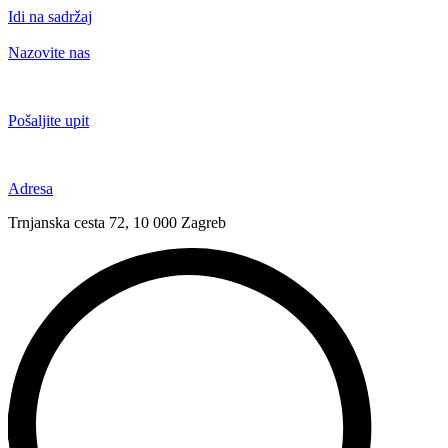
Idi na sadržaj
Nazovite nas
+385 91 6673 789
Pošaljite upit
novival@novival.hr
Adresa
Trnjanska cesta 72, 10 000 Zagreb