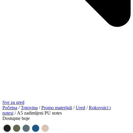
Sve za ured
Početna
/
Trgovina
/
Promo materijali
/
Ured
/
Rokovnici i
notesi
/ A5 zadimljeni PU notes
Dostupne boje