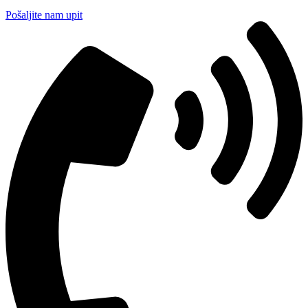
Pošaljite nam upit