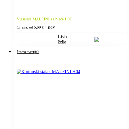
Vješalica MALFINI za hlače H07
+ pdv
Cijena: od
5,60
€
Lista
želja
Promo materijali