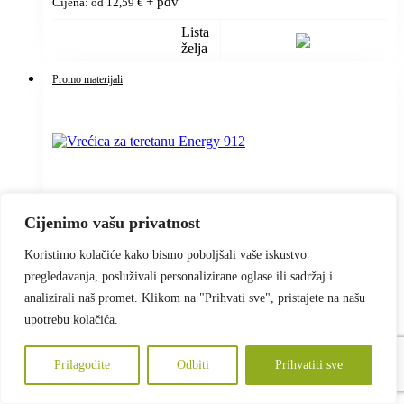
+ pdv
Cijena: od
12,59
€
Lista
želja
Promo materijali
Cijenimo vašu privatnost
Koristimo kolačiće kako bismo poboljšali vaše iskustvo
pregledavanja, posluživali personalizirane oglase ili sadržaj i
analizirali naš promet. Klikom na "Prihvati sve", pristajete na našu
upotrebu kolačića.
Vrećica za teretanu Energy 912
+ pdv
Prilagodite
Odbiti
Prihvatiti sve
Cijena: od
1,70
€
–
1,89
€
Raspon cijena: od 1,70 € do 1,89 €
Lista