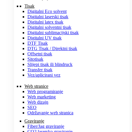
Tisak
Digitalni Eco solvent
Digitalni laserski tisak
Digitalni latex tisak
Digitalni solventni tisak
Digitalni sublimacijski tisak
Digitalni UV tisak
DTF Tisak
DTG Tisak / Direktni tisak
Offsetni tisak
Sitotisak
Slijepi tisak ili blindruck
Transfer tisak
Vez/aplicirani vez
Web stranice
Web programiranje
Web marketing
Web dizajn
SEO
Održavanje web stranica
Graviranje
Fiber/Jag graviranje
CO2 lasersko graviranje