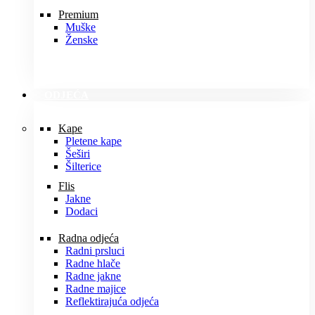
Premium
Muške
Ženske
ODJEĆA
Kape
Pletene kape
Šeširi
Šilterice
Flis
Jakne
Dodaci
Radna odjeća
Radni prsluci
Radne hlače
Radne jakne
Radne majice
Reflektirajuća odjeća