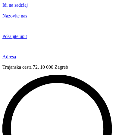
Idi na sadržaj
Nazovite nas
+385 91 6673 789
Pošaljite upit
novival@novival.hr
Adresa
Trnjanska cesta 72, 10 000 Zagreb