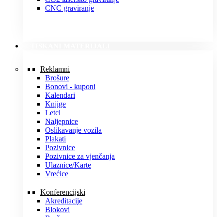
CNC graviranje
TISKANI MATERIJALI
Reklamni
Brošure
Bonovi - kuponi
Kalendari
Knjige
Letci
Naljepnice
Oslikavanje vozila
Plakati
Pozivnice
Pozivnice za vjenčanja
Ulaznice/Karte
Vrećice
Konferencijski
Akreditacije
Blokovi