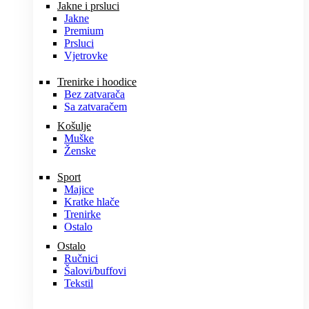
Jakne i prsluci
Jakne
Premium
Prsluci
Vjetrovke
Trenirke i hoodice
Bez zatvarača
Sa zatvaračem
Košulje
Muške
Ženske
Sport
Majice
Kratke hlače
Trenirke
Ostalo
Ostalo
Ručnici
Šalovi/buffovi
Tekstil