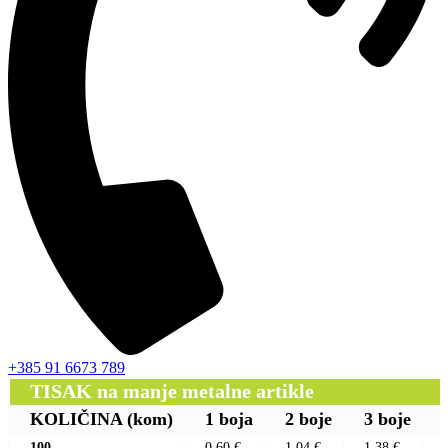
+385 91 6673 789
TISAK na manje metalne artikle
KOLIČINA
(kom)
1 boja
2 boje
3 boje
100
0,60 €
1,04 €
1,38 €