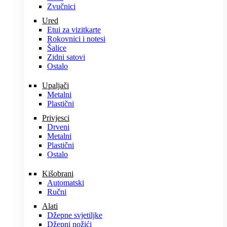
Zvučnici
Ured
Etui za vizitkarte
Rokovnici i notesi
Šalice
Zidni satovi
Ostalo
Upaljači
Metalni
Plastični
Privjesci
Drveni
Metalni
Plastični
Ostalo
Kišobrani
Automatski
Ručni
Alati
Džepne svjetiljke
Džepni nožići