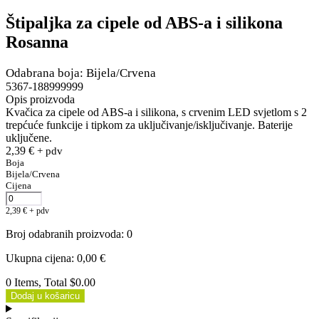
Štipaljka za cipele od ABS-a i silikona
Rosanna
Odabrana boja: Bijela/Crvena
5367-188999999
Opis proizvoda
Kvačica za cipele od ABS-a i silikona, s crvenim LED svjetlom s 2
trepćuće funkcije i tipkom za uključivanje/isključivanje. Baterije
uključene.
2,39
€
+ pdv
Boja
Bijela/Crvena
Cijena
2,39
€
+ pdv
Broj odabranih proizvoda
:
0
Ukupna cijena
:
0,00
€
0 Items, Total $0.00
Dodaj u košaricu