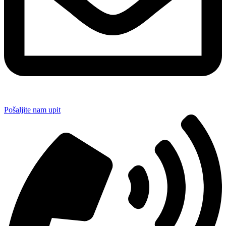
Pošaljite nam upit