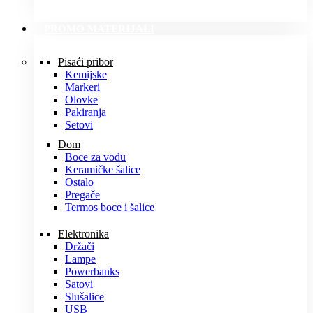
PROMO MATERIJALI
Pisaći pribor
Kemijske
Markeri
Olovke
Pakiranja
Setovi
Dom
Boce za vodu
Keramičke šalice
Ostalo
Pregače
Termos boce i šalice
Elektronika
Držači
Lampe
Powerbanks
Satovi
Slušalice
USB