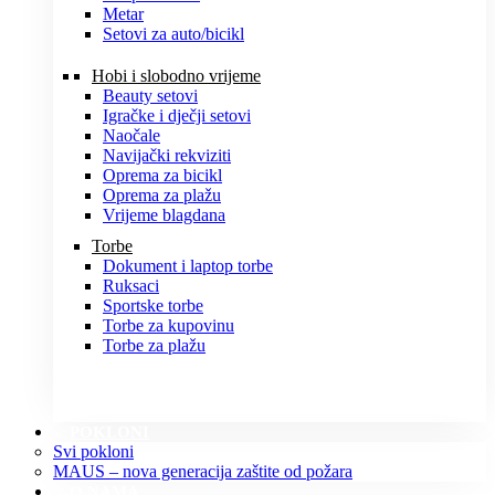
Metar
Setovi za auto/bicikl
Hobi i slobodno vrijeme
Beauty setovi
Igračke i dječji setovi
Naočale
Navijački rekviziti
Oprema za bicikl
Oprema za plažu
Vrijeme blagdana
Torbe
Dokument i laptop torbe
Ruksaci
Sportske torbe
Torbe za kupovinu
Torbe za plažu
POKLONI
Svi pokloni
MAUS – nova generacija zaštite od požara
O NAMA