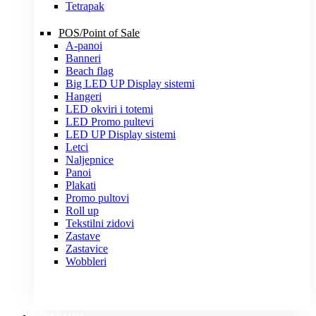
Tetrapak
POS/Point of Sale
A-panoi
Banneri
Beach flag
Big LED UP Display sistemi
Hangeri
LED okviri i totemi
LED Promo pultevi
LED UP Display sistemi
Letci
Naljepnice
Panoi
Plakati
Promo pultovi
Roll up
Tekstilni zidovi
Zastave
Zastavice
Wobbleri