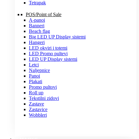
Tetrapak
POS/Point of Sale
A-panoi
Banneri
Beach flag
Big LED UP Display sistemi
Hangeri
LED okviri i totemi
LED Promo pultevi
LED UP Display sistemi
Letci
Naljepnice
Panoi
Plakati
Promo pultovi
Roll up
Tekstilni zidovi
Zastave
Zastavice
Wobbleri