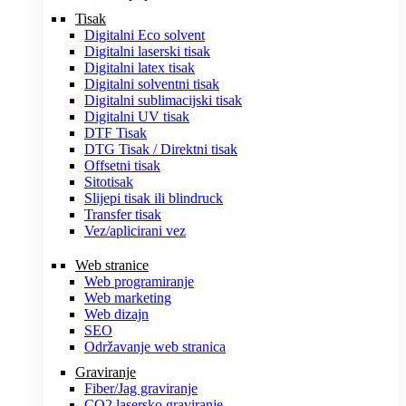
Tisak
Digitalni Eco solvent
Digitalni laserski tisak
Digitalni latex tisak
Digitalni solventni tisak
Digitalni sublimacijski tisak
Digitalni UV tisak
DTF Tisak
DTG Tisak / Direktni tisak
Offsetni tisak
Sitotisak
Slijepi tisak ili blindruck
Transfer tisak
Vez/aplicirani vez
Web stranice
Web programiranje
Web marketing
Web dizajn
SEO
Održavanje web stranica
Graviranje
Fiber/Jag graviranje
CO2 lasersko graviranje