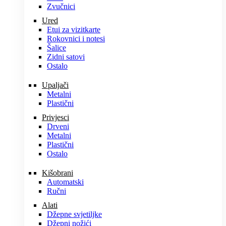
Zvučnici
Ured
Etui za vizitkarte
Rokovnici i notesi
Šalice
Zidni satovi
Ostalo
Upaljači
Metalni
Plastični
Privjesci
Drveni
Metalni
Plastični
Ostalo
Kišobrani
Automatski
Ručni
Alati
Džepne svjetiljke
Džepni nožići