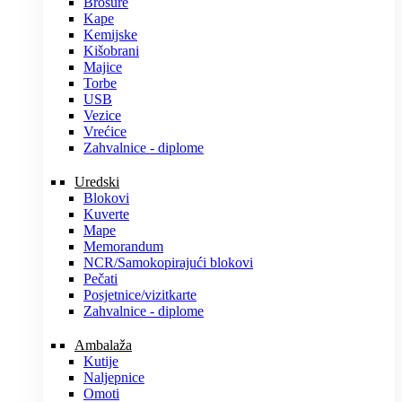
Brošure
Kape
Kemijske
Kišobrani
Majice
Torbe
USB
Vezice
Vrećice
Zahvalnice - diplome
Uredski
Blokovi
Kuverte
Mape
Memorandum
NCR/Samokopirajući blokovi
Pečati
Posjetnice/vizitkarte
Zahvalnice - diplome
Ambalaža
Kutije
Naljepnice
Omoti