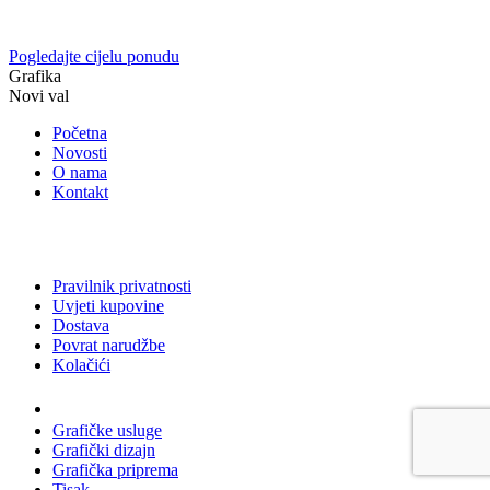
Pogledajte cijelu ponudu
Grafika
Novi val
Početna
Novosti
O nama
Kontakt
Pravilnik privatnosti
Uvjeti kupovine
Dostava
Povrat narudžbe
Kolačići
Usluge
Grafičke usluge
Grafički dizajn
Grafička priprema
Tisak