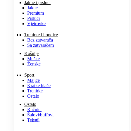
Jakne i prsluci
Jakne
Premium
Prsluci
Vjetrovke
Trenirke i hoodice
Bez zatvarača
Sa zatvaračem
Košulje
Muške
Ženske
Sport
Majice
Kratke hlače
Trenirke
Ostalo
Ostalo
Ručnici
Šalovi/buffovi
Tekstil