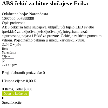
ABS čekić za hitne slučajeve Erika
Odabrana boja: Narančasta
1097565-007999999
Opis proizvoda
ABS čekić za hitne slučajeve, uključujući bijelo LED svjetlo
(prekidač za uključivanje/isključivanje), integrirani rezač
sigurnosnog pojasa i čekić za prozore. Čekić je zaštićen gumenim
vrhom. Pojedinačno pakiran u smeđu kartonsku kutiju.
2,24
€
+ pdv
Boja
Narančasta
Cijena
2,24
€
+ pdv
Broj odabranih proizvoda
:
0
Ukupna cijena
:
0,00
€
0 Items, Total $0.00
Dodaj u košaricu
Specifikacije