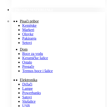
PROMO MATERIJALI
Pisaći pribor
Kemijske
Markeri
Olovke
Pakiranja
Setovi
Dom
Boce za vodu
Keramičke šalice
Ostalo
Pregače
Termos boce i šalice
Elektronika
Držači
Lampe
Powerbanks
Satovi
Slušalice
USB