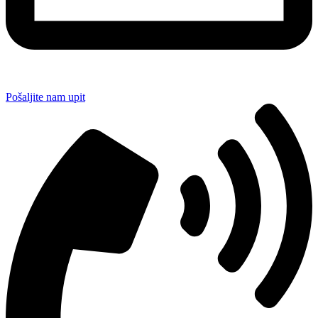
Pošaljite nam upit