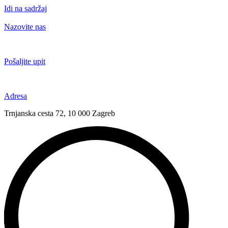
Idi na sadržaj
Nazovite nas
+385 91 6673 789
Pošaljite upit
novival@novival.hr
Adresa
Trnjanska cesta 72, 10 000 Zagreb