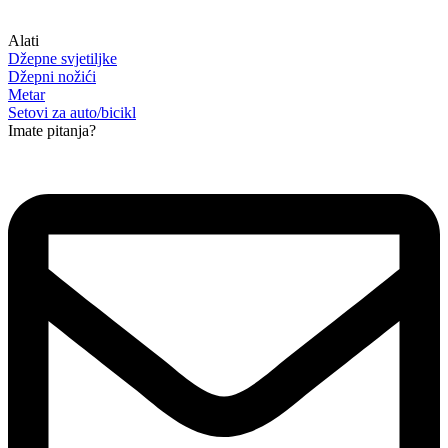
Alati
Džepne svjetiljke
Džepni nožići
Metar
Setovi za auto/bicikl
Imate pitanja?