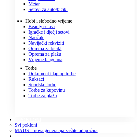
Metar
Setovi za auto/bicikl
Hobi i slobodno vrijeme
Beauty setovi
Igračke i dječji setovi
Naočale
Navijački rekviziti
Oprema za bicikl
Oprema za plažu
Vrijeme blagdana
Torbe
Dokument i laptop torbe
Ruksaci
Sportske torbe
Torbe za kupovinu
Torbe za plažu
POKLONI
Svi pokloni
MAUS – nova generacija zaštite od požara
O NAMA