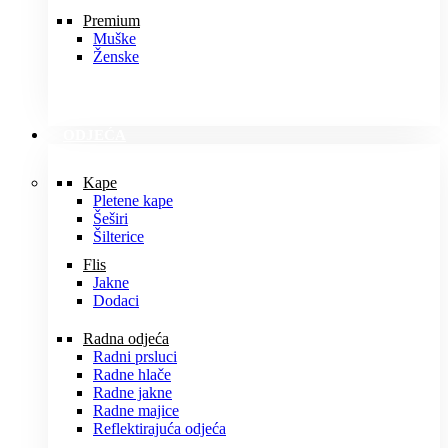
Premium
Muške
Ženske
ODJEĆA
Kape
Pletene kape
Šeširi
Šilterice
Flis
Jakne
Dodaci
Radna odjeća
Radni prsluci
Radne hlače
Radne jakne
Radne majice
Reflektirajuća odjeća