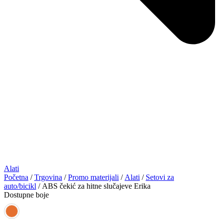
Alati
Početna
/
Trgovina
/
Promo materijali
/
Alati
/
Setovi za
auto/bicikl
/ ABS čekić za hitne slučajeve Erika
Dostupne boje