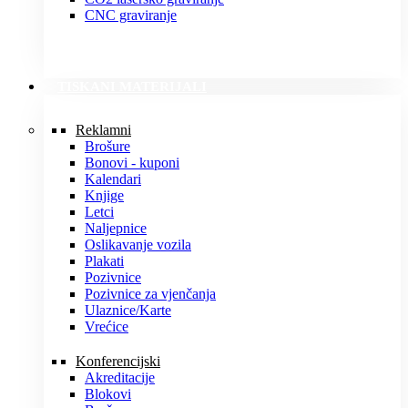
CNC graviranje
TISKANI MATERIJALI
Reklamni
Brošure
Bonovi - kuponi
Kalendari
Knjige
Letci
Naljepnice
Oslikavanje vozila
Plakati
Pozivnice
Pozivnice za vjenčanja
Ulaznice/Karte
Vrećice
Konferencijski
Akreditacije
Blokovi