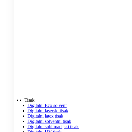
Tisak
Digitalni Eco solvent
Digitalni laserski tisak
Digitalni latex tisak
Digitalni solventni tisak
Digitalni sublimacijski tisak
Digitalni UV tisak