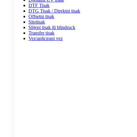
DTF Tisak
DTG Tisak / Direktni tisak
Offsetni tisak
Sitotisak
Slijepi tisak ili blindruck
Transfer tisak
Vez/aplicirani vez