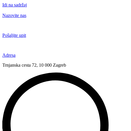
Idi na sadržaj
Nazovite nas
+385 91 6673 789
Pošaljite upit
novival@novival.hr
Adresa
Trnjanska cesta 72, 10 000 Zagreb