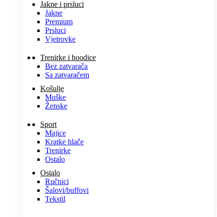
Jakne i prsluci
Jakne
Premium
Prsluci
Vjetrovke
Trenirke i hoodice
Bez zatvarača
Sa zatvaračem
Košulje
Muške
Ženske
Sport
Majice
Kratke hlače
Trenirke
Ostalo
Ostalo
Ručnici
Šalovi/buffovi
Tekstil