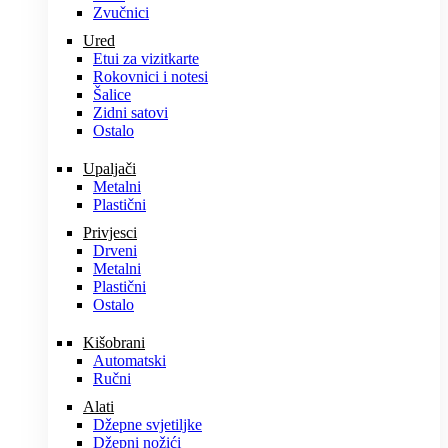
Zvučnici
Ured
Etui za vizitkarte
Rokovnici i notesi
Šalice
Zidni satovi
Ostalo
Upaljači
Metalni
Plastični
Privjesci
Drveni
Metalni
Plastični
Ostalo
Kišobrani
Automatski
Ručni
Alati
Džepne svjetiljke
Džepni nožići