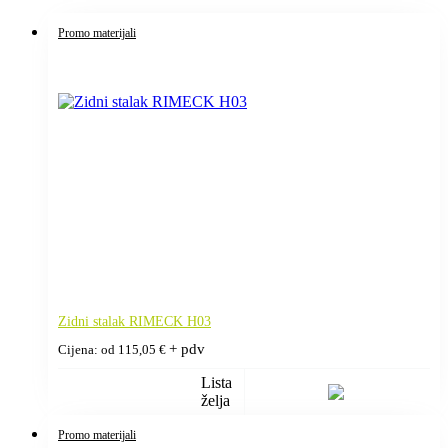
Promo materijali
Zidni stalak RIMECK H03
+ pdv
Cijena: od
115,05
€
Lista
želja
Promo materijali