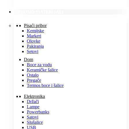
PROMO MATERIJALI
Pisaći pribor
Kemijske
Markeri
Olovke
Pakiranja
Setovi
Dom
Boce za vodu
Keramičke šalice
Ostalo
Pregače
Termos boce i šalice
Elektronika
Držači
Lampe
Powerbanks
Satovi
Slušalice
USB