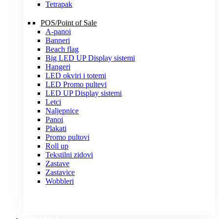
Tetrapak
POS/Point of Sale
A-panoi
Banneri
Beach flag
Big LED UP Display sistemi
Hangeri
LED okviri i totemi
LED Promo pultevi
LED UP Display sistemi
Letci
Naljepnice
Panoi
Plakati
Promo pultovi
Roll up
Tekstilni zidovi
Zastave
Zastavice
Wobbleri