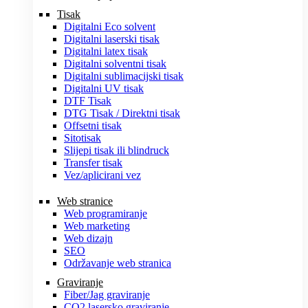
Tisak
Digitalni Eco solvent
Digitalni laserski tisak
Digitalni latex tisak
Digitalni solventni tisak
Digitalni sublimacijski tisak
Digitalni UV tisak
DTF Tisak
DTG Tisak / Direktni tisak
Offsetni tisak
Sitotisak
Slijepi tisak ili blindruck
Transfer tisak
Vez/aplicirani vez
Web stranice
Web programiranje
Web marketing
Web dizajn
SEO
Održavanje web stranica
Graviranje
Fiber/Jag graviranje
CO2 lasersko graviranje