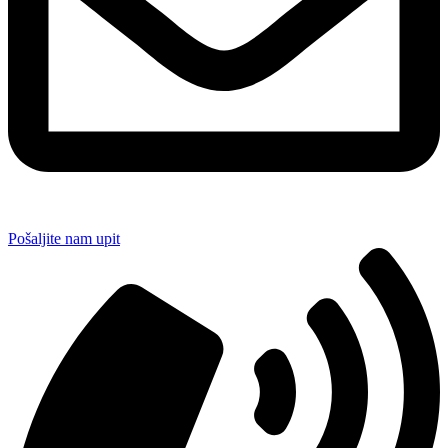
Pošaljite nam upit