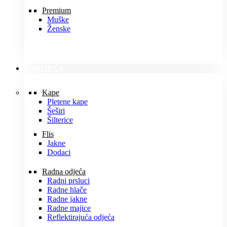
Premium
Muške
Ženske
ODJEĆA
Kape
Pletene kape
Šeširi
Šilterice
Flis
Jakne
Dodaci
Radna odjeća
Radni prsluci
Radne hlače
Radne jakne
Radne majice
Reflektirajuća odjeća