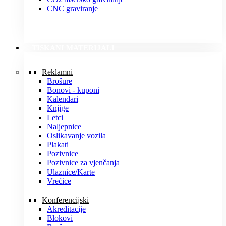
CNC graviranje
TISKANI MATERIJALI
Reklamni
Brošure
Bonovi - kuponi
Kalendari
Knjige
Letci
Naljepnice
Oslikavanje vozila
Plakati
Pozivnice
Pozivnice za vjenčanja
Ulaznice/Karte
Vrećice
Konferencijski
Akreditacije
Blokovi