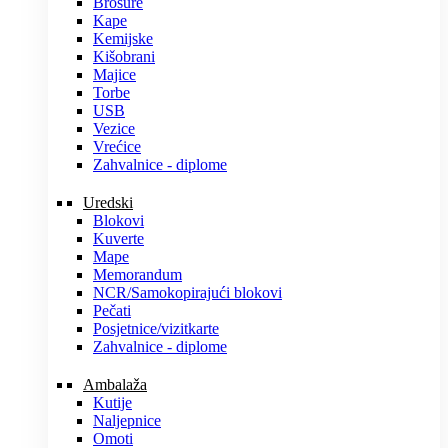
Brošure
Kape
Kemijske
Kišobrani
Majice
Torbe
USB
Vezice
Vrećice
Zahvalnice - diplome
Uredski
Blokovi
Kuverte
Mape
Memorandum
NCR/Samokopirajući blokovi
Pečati
Posjetnice/vizitkarte
Zahvalnice - diplome
Ambalaža
Kutije
Naljepnice
Omoti