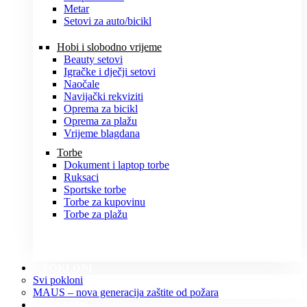
Metar
Setovi za auto/bicikl
Hobi i slobodno vrijeme
Beauty setovi
Igračke i dječji setovi
Naočale
Navijački rekviziti
Oprema za bicikl
Oprema za plažu
Vrijeme blagdana
Torbe
Dokument i laptop torbe
Ruksaci
Sportske torbe
Torbe za kupovinu
Torbe za plažu
POKLONI
Svi pokloni
MAUS – nova generacija zaštite od požara
O NAMA