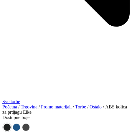
Sve torbe
Početna
/
Trgovina
/
Promo materijali
/
Torbe
/
Ostalo
/ ABS kolica
za prtljagu Elke
Dostupne boje