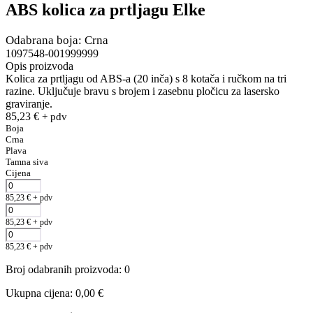
ABS kolica za prtljagu Elke
Odabrana boja: Crna
1097548-001999999
Opis proizvoda
Kolica za prtljagu od ABS-a (20 inča) s 8 kotača i ručkom na tri
razine. Uključuje bravu s brojem i zasebnu pločicu za lasersko
graviranje.
85,23
€
+ pdv
Boja
Crna
Plava
Tamna siva
Cijena
85,23
€
+ pdv
85,23
€
+ pdv
85,23
€
+ pdv
Broj odabranih proizvoda
:
0
Ukupna cijena
:
0,00
€