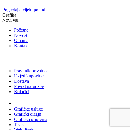
Pogledajte cijelu ponudu
Grafika
Novi val
Početna
Novosti
O nama
Kontakt
Pravilnik privatnosti
Uvjeti kupovine
Dostava
Povrat narudžbe
Kolačići
Usluge
Grafičke usluge
Grafički dizajn
Grafička priprema
Tisak
Web dizajn