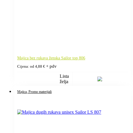
Majica bez rukava ženska Sailor top 806
+ pdv
Cijena: od
4,88
€
Lista
želja
Majica
, Promo materijali