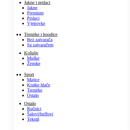
Jakne i prsluci
Jakne
Premium
Prsluci
Vjetrovke
Trenirke i hoodice
Bez zatvarača
Sa zatvaračem
Košulje
Muške
Ženske
Sport
Majice
Kratke hlače
Trenirke
Ostalo
Ostalo
Ručnici
Šalovi/buffovi
Tekstil