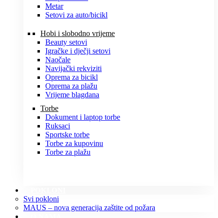
Metar
Setovi za auto/bicikl
Hobi i slobodno vrijeme
Beauty setovi
Igračke i dječji setovi
Naočale
Navijački rekviziti
Oprema za bicikl
Oprema za plažu
Vrijeme blagdana
Torbe
Dokument i laptop torbe
Ruksaci
Sportske torbe
Torbe za kupovinu
Torbe za plažu
POKLONI
Svi pokloni
MAUS – nova generacija zaštite od požara
O NAMA