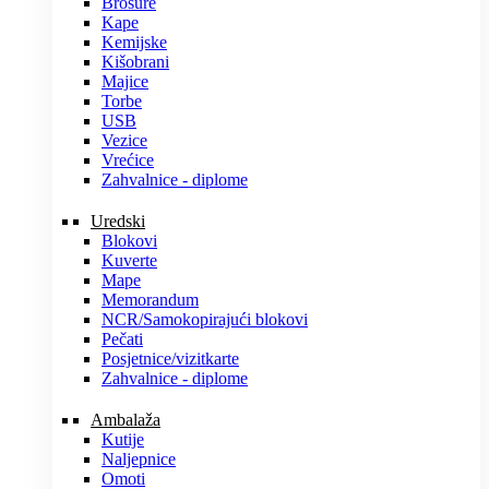
Brošure
Kape
Kemijske
Kišobrani
Majice
Torbe
USB
Vezice
Vrećice
Zahvalnice - diplome
Uredski
Blokovi
Kuverte
Mape
Memorandum
NCR/Samokopirajući blokovi
Pečati
Posjetnice/vizitkarte
Zahvalnice - diplome
Ambalaža
Kutije
Naljepnice
Omoti