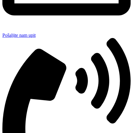
Pošaljite nam upit