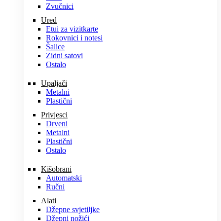
Zvučnici
Ured
Etui za vizitkarte
Rokovnici i notesi
Šalice
Zidni satovi
Ostalo
Upaljači
Metalni
Plastični
Privjesci
Drveni
Metalni
Plastični
Ostalo
Kišobrani
Automatski
Ručni
Alati
Džepne svjetiljke
Džepni nožići