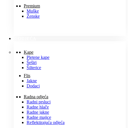
Premium
Muške
Ženske
ODJEĆA
Kape
Pletene kape
Šeširi
Šilterice
Flis
Jakne
Dodaci
Radna odjeća
Radni prsluci
Radne hlače
Radne jakne
Radne majice
Reflektirajuća odjeća