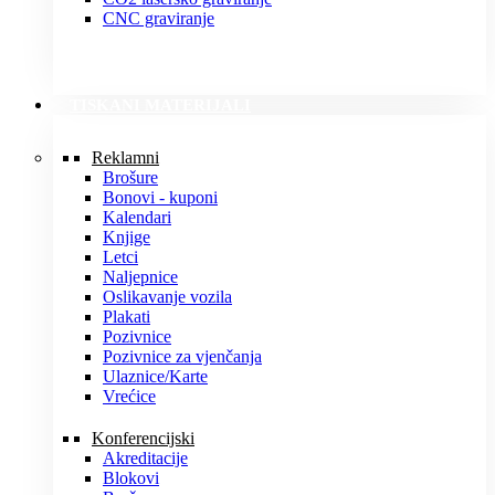
CNC graviranje
TISKANI MATERIJALI
Reklamni
Brošure
Bonovi - kuponi
Kalendari
Knjige
Letci
Naljepnice
Oslikavanje vozila
Plakati
Pozivnice
Pozivnice za vjenčanja
Ulaznice/Karte
Vrećice
Konferencijski
Akreditacije
Blokovi