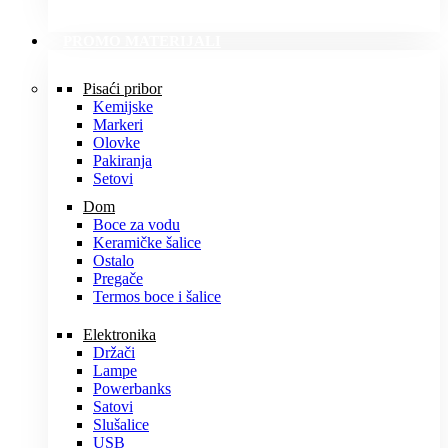
PROMO MATERIJALI
Pisaći pribor
Kemijske
Markeri
Olovke
Pakiranja
Setovi
Dom
Boce za vodu
Keramičke šalice
Ostalo
Pregače
Termos boce i šalice
Elektronika
Držači
Lampe
Powerbanks
Satovi
Slušalice
USB