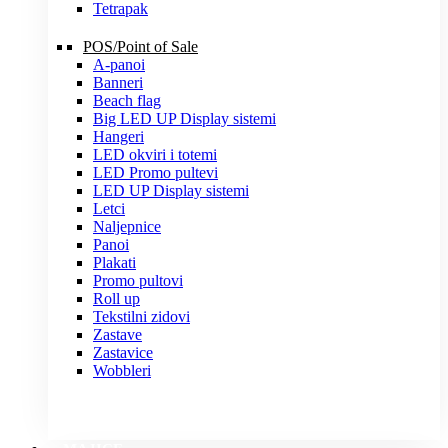
Tetrapak
POS/Point of Sale
A-panoi
Banneri
Beach flag
Big LED UP Display sistemi
Hangeri
LED okviri i totemi
LED Promo pultevi
LED UP Display sistemi
Letci
Naljepnice
Panoi
Plakati
Promo pultovi
Roll up
Tekstilni zidovi
Zastave
Zastavice
Wobbleri