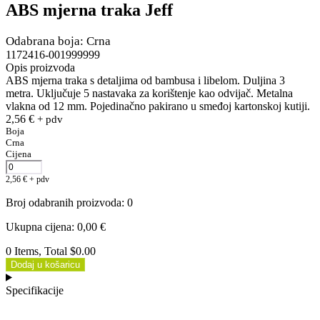
ABS mjerna traka Jeff
Odabrana boja: Crna
1172416-001999999
Opis proizvoda
ABS mjerna traka s detaljima od bambusa i libelom. Duljina 3
metra. Uključuje 5 nastavaka za korištenje kao odvijač. Metalna
vlakna od 12 mm. Pojedinačno pakirano u smeđoj kartonskoj kutiji.
2,56
€
+ pdv
Boja
Crna
Cijena
2,56
€
+ pdv
Broj odabranih proizvoda
:
0
Ukupna cijena
:
0,00
€
0 Items, Total $0.00
Dodaj u košaricu
Specifikacije