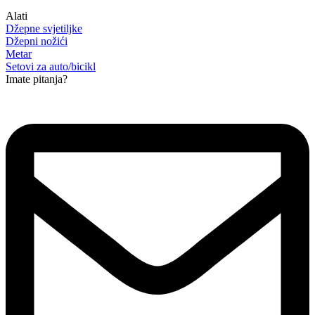
Alati
Džepne svjetiljke
Džepni nožići
Metar
Setovi za auto/bicikl
Imate pitanja?