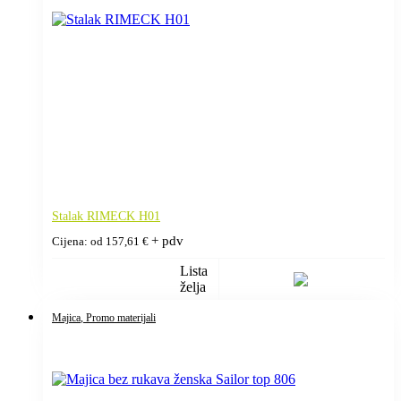
Stalak RIMECK H01
+ pdv
Cijena: od
157,61
€
Lista
želja
Majica
, Promo materijali