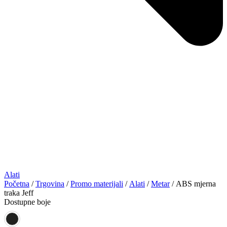
Alati
Početna
/
Trgovina
/
Promo materijali
/
Alati
/
Metar
/ ABS mjerna
traka Jeff
Dostupne boje