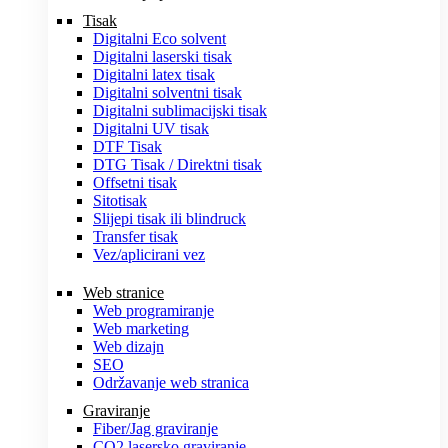
Tisak
Digitalni Eco solvent
Digitalni laserski tisak
Digitalni latex tisak
Digitalni solventni tisak
Digitalni sublimacijski tisak
Digitalni UV tisak
DTF Tisak
DTG Tisak / Direktni tisak
Offsetni tisak
Sitotisak
Slijepi tisak ili blindruck
Transfer tisak
Vez/aplicirani vez
Web stranice
Web programiranje
Web marketing
Web dizajn
SEO
Održavanje web stranica
Graviranje
Fiber/Jag graviranje
CO2 lasersko graviranje