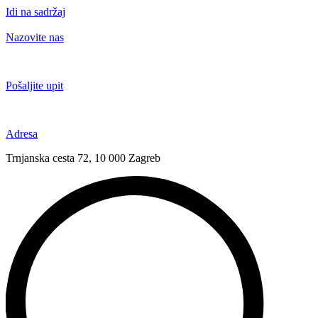
Idi na sadržaj
Nazovite nas
+385 91 6673 789
Pošaljite upit
novival@novival.hr
Adresa
Trnjanska cesta 72, 10 000 Zagreb