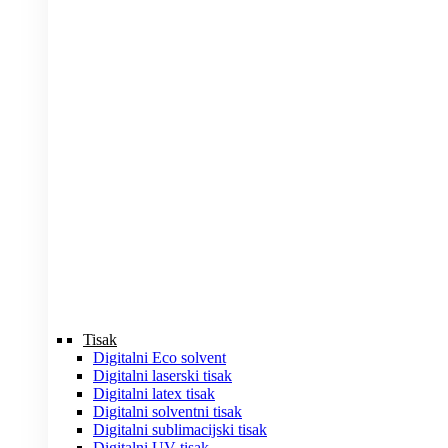
Tisak
Digitalni Eco solvent
Digitalni laserski tisak
Digitalni latex tisak
Digitalni solventni tisak
Digitalni sublimacijski tisak
Digitalni UV tisak