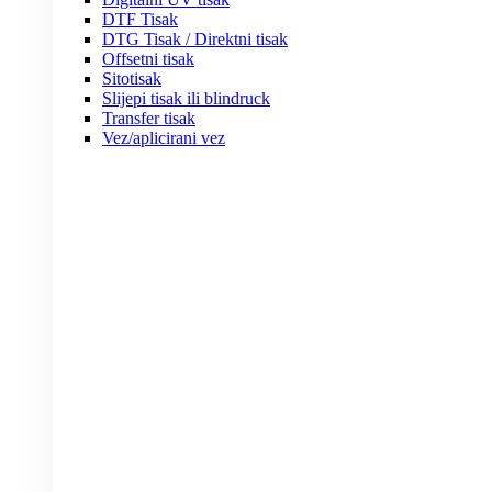
DTF Tisak
DTG Tisak / Direktni tisak
Offsetni tisak
Sitotisak
Slijepi tisak ili blindruck
Transfer tisak
Vez/aplicirani vez