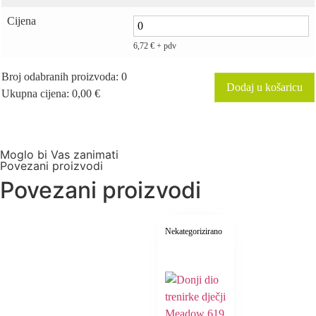
Cijena
6,72
€
+ pdv
Broj odabranih proizvoda
:
0
Dodaj u košaricu
Ukupna cijena
:
0,00
€
0
Items,
Total
$0.00
Moglo bi Vas zanimati
Povezani proizvodi
Povezani proizvodi
Nekategorizirano