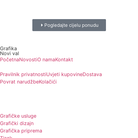
Pogledajte cijelu ponudu
Grafika
Novi val
Početna
Novosti
O nama
Kontakt
Pravilnik privatnosti
Uvjeti kupovine
Dostava
Povrat narudžbe
Kolačići
Usluge
Grafičke usluge
Grafički dizajn
Grafička priprema