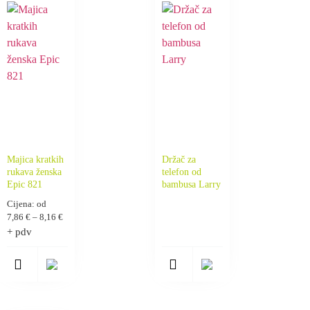
Majica kratkih
Držač za
rukava ženska
telefon od
Epic 821
bambusa Larry
Cijena: od
7,86
€
–
8,16
€
+ pdv