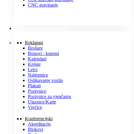
CNC graviranje
TISKANI MATERIJALI
Reklamni
Brošure
Bonovi - kuponi
Kalendari
Knjige
Letci
Naljepnice
Oslikavanje vozila
Plakati
Pozivnice
Pozivnice za vjenčanja
Ulaznice/Karte
Vrećice
Konferencijski
Akreditacije
Blokovi