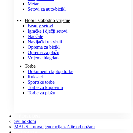
Metar
Setovi za auto/bicikl
Hobi i slobodno vrijeme
Beauty setovi
Igračke i dječji setovi
Naočale
Navijački rekviziti
Oprema za bicikl
Oprema za plažu
Vrijeme blagdana
Torbe
Dokument i laptop torbe
Ruksaci
Sportske torbe
Torbe za kupovinu
Torbe za plažu
POKLONI
Svi pokloni
MAUS – nova generacija zaštite od požara
O NAMA