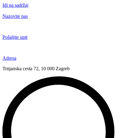
Idi na sadržaj
Nazovite nas
+385 91 6673 789
Pošaljite upit
novival@novival.hr
Adresa
Trnjanska cesta 72, 10 000 Zagreb