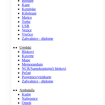
Brošure
Kape
Kemijske
Kišobrani
Majice
Torbe
USB
Vezice
Vrećice
Zahvalnice - diplome
Uredski
Blokovi
Kuverte
Mape
Memorandum
NCR/Samokopirajući blokovi
Pečati
Posjetnice/vizitkarte
Zahvalnice - diplome
Ambalaža
Kutije
Naljepnice
Omoti