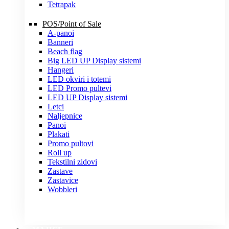
Tetrapak
POS/Point of Sale
A-panoi
Banneri
Beach flag
Big LED UP Display sistemi
Hangeri
LED okviri i totemi
LED Promo pultevi
LED UP Display sistemi
Letci
Naljepnice
Panoi
Plakati
Promo pultovi
Roll up
Tekstilni zidovi
Zastave
Zastavice
Wobbleri