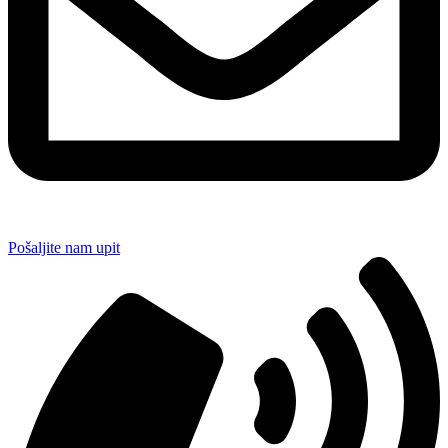
Pošaljite nam upit