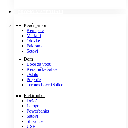
PROMO MATERIJALI
Pisaći pribor
Kemijske
Markeri
Olovke
Pakiranja
Setovi
Dom
Boce za vodu
Keramičke šalice
Ostalo
Pregače
Termos boce i šalice
Elektronika
Držači
Lampe
Powerbanks
Satovi
Slušalice
USB