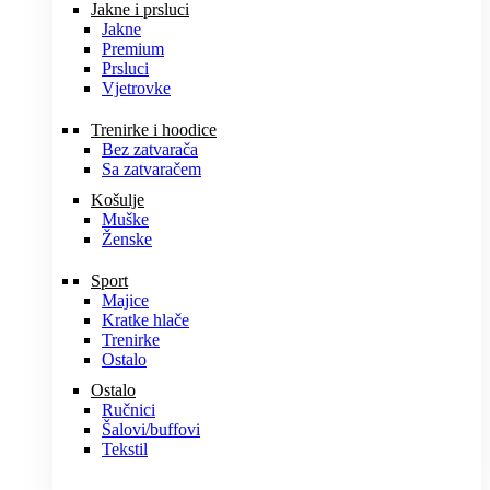
Jakne i prsluci
Jakne
Premium
Prsluci
Vjetrovke
Trenirke i hoodice
Bez zatvarača
Sa zatvaračem
Košulje
Muške
Ženske
Sport
Majice
Kratke hlače
Trenirke
Ostalo
Ostalo
Ručnici
Šalovi/buffovi
Tekstil