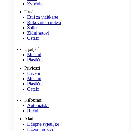
Zvučnici
Ured
Etui za vizitkarte
Rokovnici i notesi
Šalice
Zidni satovi
Ostalo
Upaljači
Metalni
Plastični
Privjesci
Drveni
Metalni
Plastični
Ostalo
Kišobrani
Automatski
Ručni
Alati
Džepne svjetiljke
Džepni nožići