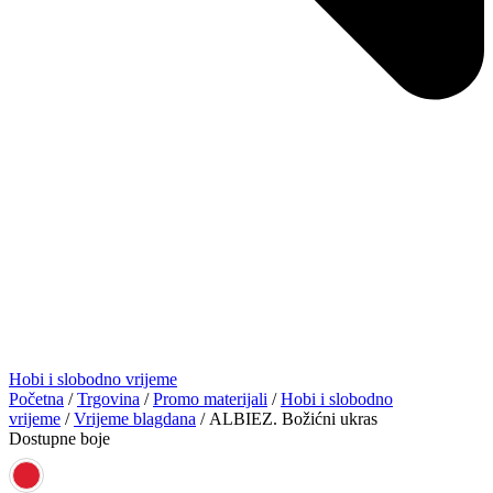
Hobi i slobodno vrijeme
Početna
/
Trgovina
/
Promo materijali
/
Hobi i slobodno
vrijeme
/
Vrijeme blagdana
/ ALBIEZ. Božićni ukras
Dostupne boje