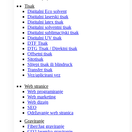
Tisak
Digitalni Eco solvent
Digitalni laserski tisak
Digitalni latex tisak
Digitalni solventni tisak
Digitalni sublimacijski tisak
Digitalni UV tisak
DTF Tisak
DTG Tisak / Direktni tisak
Offsetni tisak
Sitotisak
Slijepi tisak ili blindruck
Transfer tisak
Vez/aplicirani vez
Web stranice
Web programiranje
Web marketing
Web dizajn
SEO
Održavanje web stranica
Graviranje
Fiber/Jag graviranje
CO2 lasersko graviranje