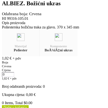
ALBIEZ. Božićni ukras
Odabrana boja: Crvena
HI 99316-105.01
Opis proizvoda
Poliesterska božićna traka za glavu. 370 x 345 mm
Materijal
Komponente
Poliester
BoÅ¾iÄ‡ni ukras
1,02
€
+ pdv
Boja
Crvena
Cijena
1,02
€
+ pdv
Broj odabranih proizvoda
:
0
Ukupna cijena
:
0,00
€
0 Items, Total $0.00
Dodaj u košaricu