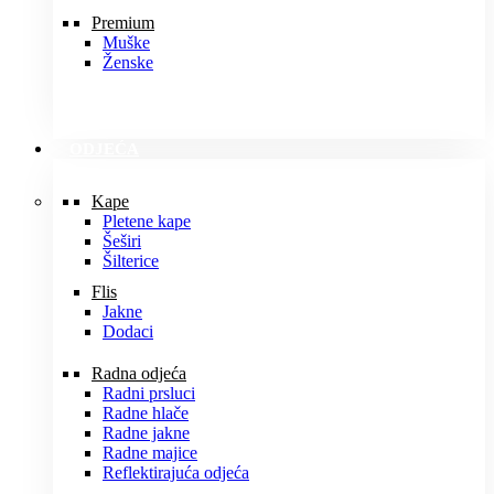
Premium
Muške
Ženske
ODJEĆA
Kape
Pletene kape
Šeširi
Šilterice
Flis
Jakne
Dodaci
Radna odjeća
Radni prsluci
Radne hlače
Radne jakne
Radne majice
Reflektirajuća odjeća