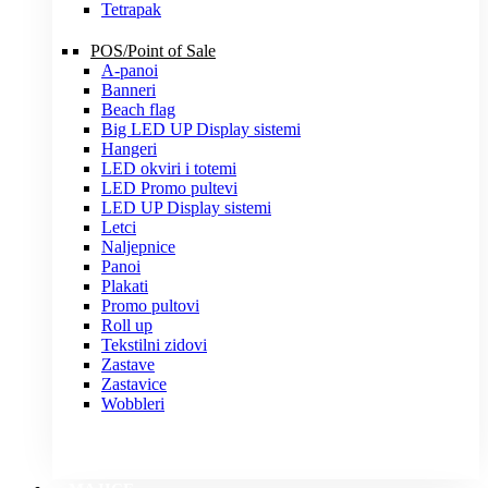
Tetrapak
POS/Point of Sale
A-panoi
Banneri
Beach flag
Big LED UP Display sistemi
Hangeri
LED okviri i totemi
LED Promo pultevi
LED UP Display sistemi
Letci
Naljepnice
Panoi
Plakati
Promo pultovi
Roll up
Tekstilni zidovi
Zastave
Zastavice
Wobbleri