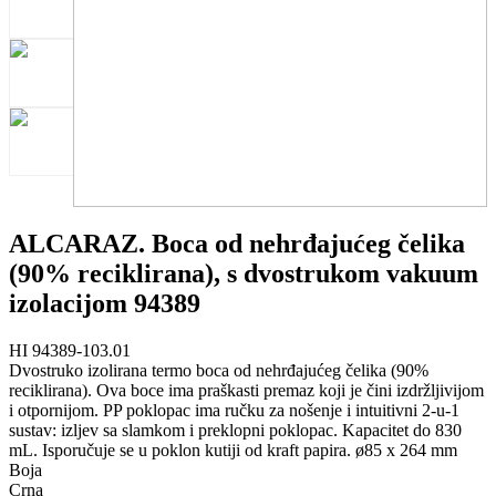
ALCARAZ. Boca od nehrđajućeg čelika
(90% reciklirana), s dvostrukom vakuum
izolacijom 94389
HI 94389-103.01
Dvostruko izolirana termo boca od nehrđajućeg čelika (90%
reciklirana). Ova boce ima praškasti premaz koji je čini izdržljivijom
i otpornijom. PP poklopac ima ručku za nošenje i intuitivni 2-u-1
sustav: izljev sa slamkom i preklopni poklopac. Kapacitet do 830
mL. Isporučuje se u poklon kutiji od kraft papira. ø85 x 264 mm
Boja
Crna