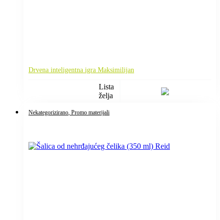
Drvena inteligentna igra Maksimilijan
Lista
želja
Nekategorizirano
, Promo materijali