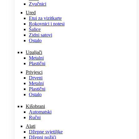
Zvučnici
Ured
Etui za vizitkarte
Rokovnici i notesi
Šalice
Zidni satovi
Ostalo
Upaljači
Metalni
Plastični
Privjesci
Drveni
Metalni
Plastični
Ostalo
Kišobrani
Automatski
Ručni
Alati
Džepne svjetiljke
Džepni nožići