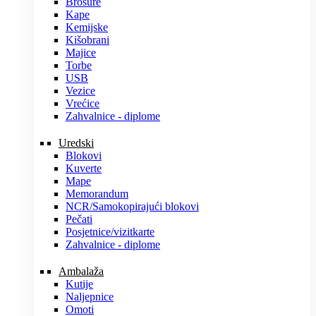
Brošure
Kape
Kemijske
Kišobrani
Majice
Torbe
USB
Vezice
Vrećice
Zahvalnice - diplome
Uredski
Blokovi
Kuverte
Mape
Memorandum
NCR/Samokopirajući blokovi
Pečati
Posjetnice/vizitkarte
Zahvalnice - diplome
Ambalaža
Kutije
Naljepnice
Omoti