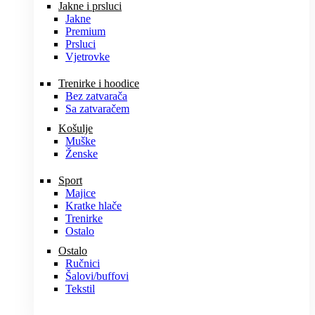
Jakne i prsluci
Jakne
Premium
Prsluci
Vjetrovke
Trenirke i hoodice
Bez zatvarača
Sa zatvaračem
Košulje
Muške
Ženske
Sport
Majice
Kratke hlače
Trenirke
Ostalo
Ostalo
Ručnici
Šalovi/buffovi
Tekstil