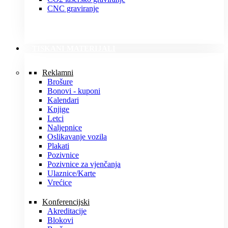
CNC graviranje
TISKANI MATERIJALI
Reklamni
Brošure
Bonovi - kuponi
Kalendari
Knjige
Letci
Naljepnice
Oslikavanje vozila
Plakati
Pozivnice
Pozivnice za vjenčanja
Ulaznice/Karte
Vrećice
Konferencijski
Akreditacije
Blokovi