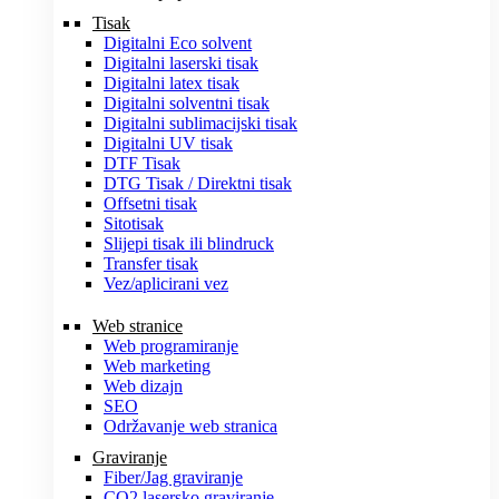
Tisak
Digitalni Eco solvent
Digitalni laserski tisak
Digitalni latex tisak
Digitalni solventni tisak
Digitalni sublimacijski tisak
Digitalni UV tisak
DTF Tisak
DTG Tisak / Direktni tisak
Offsetni tisak
Sitotisak
Slijepi tisak ili blindruck
Transfer tisak
Vez/aplicirani vez
Web stranice
Web programiranje
Web marketing
Web dizajn
SEO
Održavanje web stranica
Graviranje
Fiber/Jag graviranje
CO2 lasersko graviranje