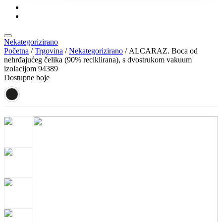
KONTAKT
KATALOZI
Nekategorizirano
Početna
/
Trgovina
/
Nekategorizirano
/ ALCARAZ. Boca od
nehrđajućeg čelika (90% reciklirana), s dvostrukom vakuum
izolacijom 94389
Dostupne boje