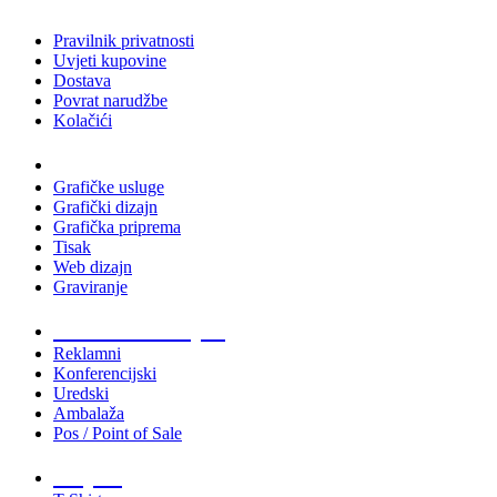
Pravilnik privatnosti
Uvjeti kupovine
Dostava
Povrat narudžbe
Kolačići
Usluge
Grafičke usluge
Grafički dizajn
Grafička priprema
Tisak
Web dizajn
Graviranje
Tiskani materijali
Reklamni
Konferencijski
Uredski
Ambalaža
Pos / Point of Sale
Majice