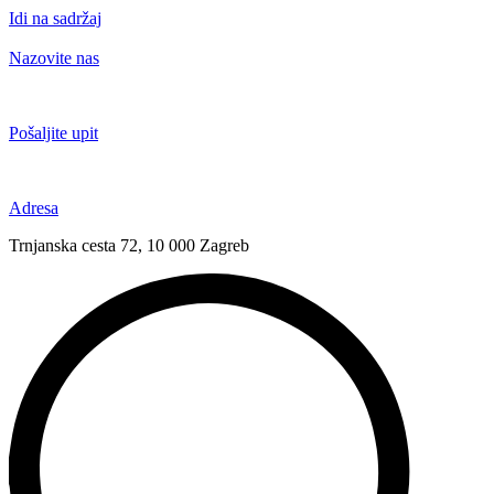
Idi na sadržaj
Nazovite nas
+385 91 6673 789
Pošaljite upit
novival@novival.hr
Adresa
Trnjanska cesta 72, 10 000 Zagreb