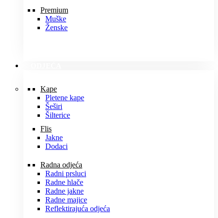
Premium
Muške
Ženske
ODJEĆA
Kape
Pletene kape
Šeširi
Šilterice
Flis
Jakne
Dodaci
Radna odjeća
Radni prsluci
Radne hlače
Radne jakne
Radne majice
Reflektirajuća odjeća