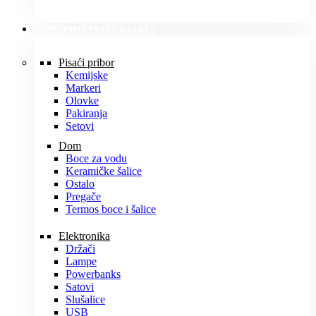
PROMO MATERIJALI
Pisaći pribor
Kemijske
Markeri
Olovke
Pakiranja
Setovi
Dom
Boce za vodu
Keramičke šalice
Ostalo
Pregače
Termos boce i šalice
Elektronika
Držači
Lampe
Powerbanks
Satovi
Slušalice
USB