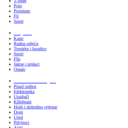
T-Shirt
Polo
Premium
Fit
Sport
Odjeća
Kape
Radna odjeća
Trenirke i hoodice
Sport
Flis
Jakne i prsluci
Ostalo
Promo materijali
Pisaći pribor
Elektronika
Upaljači
Kišobrani
Hobi i slobodno vrijeme
Dom
Ured
Privjesci
Alati