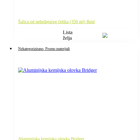
Šalica od nehrđajućeg čelika (350 ml) Reid
Lista
želja
Nekategorizirano
, Promo materijali
Aluminijska kemijska olovka Bridger