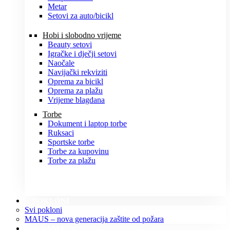
Metar
Setovi za auto/bicikl
Hobi i slobodno vrijeme
Beauty setovi
Igračke i dječji setovi
Naočale
Navijački rekviziti
Oprema za bicikl
Oprema za plažu
Vrijeme blagdana
Torbe
Dokument i laptop torbe
Ruksaci
Sportske torbe
Torbe za kupovinu
Torbe za plažu
POKLONI
Svi pokloni
MAUS – nova generacija zaštite od požara
O NAMA