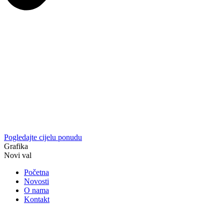
Pogledajte cijelu ponudu
Grafika
Novi val
Početna
Novosti
O nama
Kontakt