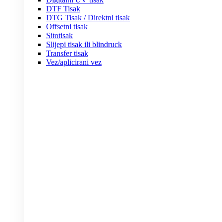
DTF Tisak
DTG Tisak / Direktni tisak
Offsetni tisak
Sitotisak
Slijepi tisak ili blindruck
Transfer tisak
Vez/aplicirani vez