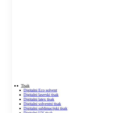
Tisak
Digitalni Eco solvent
Digitalni laserski tisak
Digitalni latex tisak
Digitalni solventni tisak
Digitalni sublimacijski tisak
Digitalni UV tisak