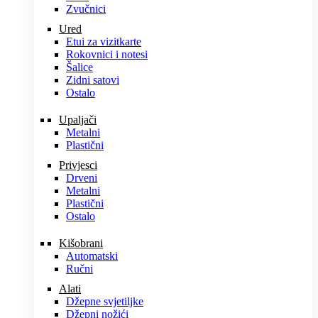
Zvučnici
Ured
Etui za vizitkarte
Rokovnici i notesi
Šalice
Zidni satovi
Ostalo
Upaljači
Metalni
Plastični
Privjesci
Drveni
Metalni
Plastični
Ostalo
Kišobrani
Automatski
Ručni
Alati
Džepne svjetiljke
Džepni nožići