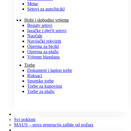
Metar
Setovi za auto/bicikl
Hobi i slobodno vrijeme
Beauty setovi
Igračke i dječji setovi
Naočale
Navijački rekviziti
Oprema za bicikl
Oprema za plažu
Vrijeme blagdana
Torbe
Dokument i laptop torbe
Ruksaci
Sportske torbe
Torbe za kupovinu
Torbe za plažu
POKLONI
Svi pokloni
MAUS – nova generacija zaštite od požara
O NAMA