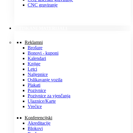
CNC graviranje
TISKANI MATERIJALI
Reklamni
Brošure
Bonovi - kuponi
Kalendari
Knjige
Letci
Naljepnice
Oslikavanje vozila
Plakati
Pozivnice
Pozivnice za vjenčanja
Ulaznice/Karte
Vrećice
Konferencijski
Akreditacije
Blokovi