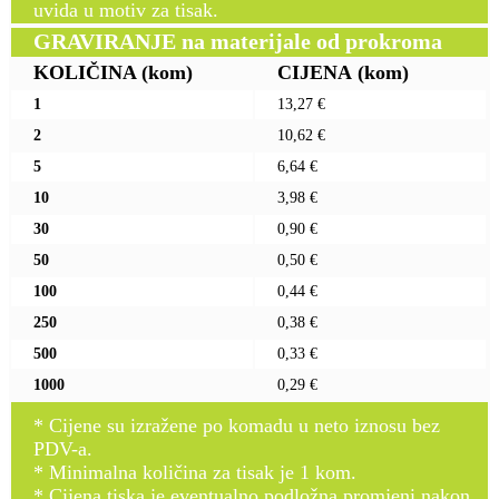
uvida u motiv za tisak.
GRAVIRANJE na materijale od prokroma
KOLIČINA
(kom)
CIJENA
(kom)
1
13,27 €
2
10,62 €
5
6,64 €
10
3,98 €
30
0,90 €
50
0,50 €
100
0,44 €
250
0,38 €
500
0,33 €
1000
0,29 €
* Cijene su izražene po komadu u neto iznosu bez
PDV-a.
* Minimalna količina za tisak je 1 kom.
* Cijena tiska je eventualno podložna promjeni nakon