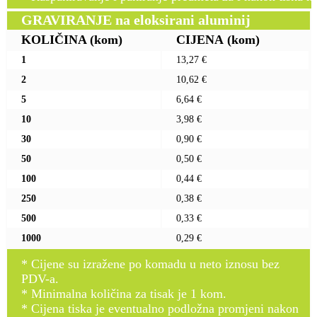
GRAVIRANJE na eloksirani aluminij
KOLIČINA
(kom)
CIJENA
(kom)
1
13,27 €
2
10,62 €
5
6,64 €
10
3,98 €
30
0,90 €
50
0,50 €
100
0,44 €
250
0,38 €
500
0,33 €
1000
0,29 €
* Cijene su izražene po komadu u neto iznosu bez
PDV-a.
* Minimalna količina za tisak je 1 kom.
* Cijena tiska je eventualno podložna promjeni nakon