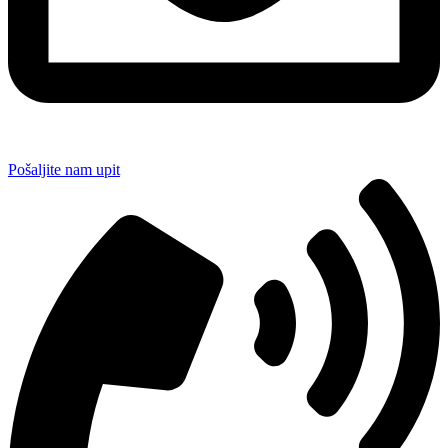
Pošaljite nam upit