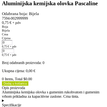
Aluminijska kemijska olovka Pascaline
Odabrana boja: Bijela
7594-002999999
0,75
€
+ pdv
Boja
Bijela
Crna
Cijena
0,75
€
+ pdv
0,75
€
+ pdv
Broj odabranih proizvoda
:
0
Ukupna cijena
:
0,00
€
0 Items, Total $0.00
Dodaj u košaricu
Opis proizvoda
Aluminijska kemijska olovka s gumenim rukohvatom i gumenim
vrhom prikladna za kapacitivne zaslone. Crna tinta.
Specifikacije