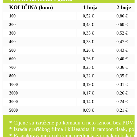
KOLIČINA
(kom)
1 boja
2 boje
100
0,52 €
0,86 €
200
0,43 €
0,60 €
300
0,35 €
0,52 €
400
0,33 €
0,47 €
500
0,28 €
0,43 €
600
0,26 €
0,40 €
700
0,25 €
0,36 €
800
0,22 €
0,35 €
1000
0,19 €
0,31 €
2000
0,17 €
0,26 €
3000
0,14 €
0,24 €
5000
0,09 €
0,21 €
* Cijene su izražene po komadu u neto iznosu bez PDV-a
* Izrada grafičkog filma i klišea/sita ili tampon tisak, po 
* Raspakiravanje i pakiranje predmeta za i nakon tiska n