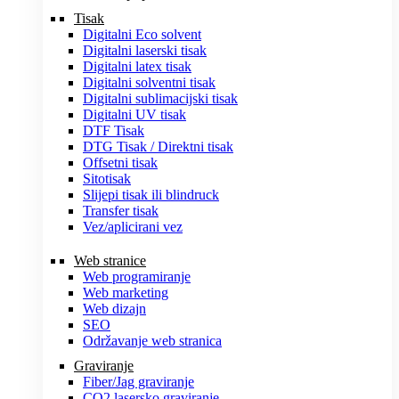
Tisak
Digitalni Eco solvent
Digitalni laserski tisak
Digitalni latex tisak
Digitalni solventni tisak
Digitalni sublimacijski tisak
Digitalni UV tisak
DTF Tisak
DTG Tisak / Direktni tisak
Offsetni tisak
Sitotisak
Slijepi tisak ili blindruck
Transfer tisak
Vez/aplicirani vez
Web stranice
Web programiranje
Web marketing
Web dizajn
SEO
Održavanje web stranica
Graviranje
Fiber/Jag graviranje
CO2 lasersko graviranje