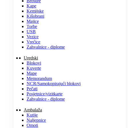
Brošure
Kape
Kemijske
Kišobrani
Majice
Torbe
USB
Vezice
Vrećice
Zahvalnice - diplome
Uredski
Blokovi
Kuverte
Mape
Memorandum
NCR/Samokopirajući blokovi
Pečati
Posjetnice/vizitkarte
Zahvalnice - diplome
Ambalaža
Kutije
Naljepnice
Omoti