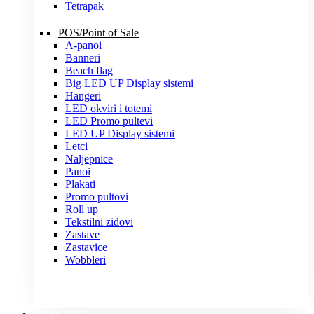
Tetrapak
POS/Point of Sale
A-panoi
Banneri
Beach flag
Big LED UP Display sistemi
Hangeri
LED okviri i totemi
LED Promo pultevi
LED UP Display sistemi
Letci
Naljepnice
Panoi
Plakati
Promo pultovi
Roll up
Tekstilni zidovi
Zastave
Zastavice
Wobbleri