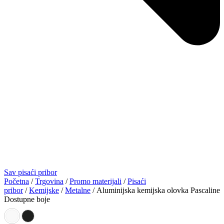
Sav pisaći pribor
Početna
/
Trgovina
/
Promo materijali
/
Pisaći
pribor
/
Kemijske
/
Metalne
/ Aluminijska kemijska olovka Pascaline
Dostupne boje