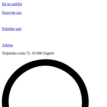
Idi na sadržaj
Nazovite nas
+385 91 6673 789
Pošaljite upit
novival@novival.hr
Adresa
Trnjanska cesta 72, 10 000 Zagreb