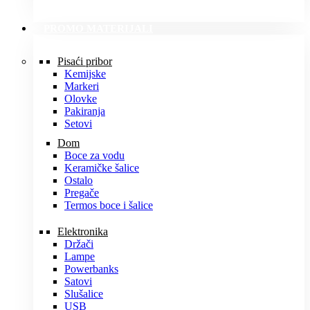
PROMO MATERIJALI
Pisaći pribor
Kemijske
Markeri
Olovke
Pakiranja
Setovi
Dom
Boce za vodu
Keramičke šalice
Ostalo
Pregače
Termos boce i šalice
Elektronika
Držači
Lampe
Powerbanks
Satovi
Slušalice
USB