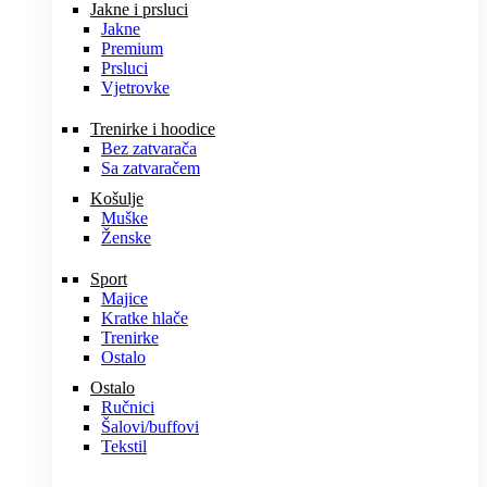
Jakne i prsluci
Jakne
Premium
Prsluci
Vjetrovke
Trenirke i hoodice
Bez zatvarača
Sa zatvaračem
Košulje
Muške
Ženske
Sport
Majice
Kratke hlače
Trenirke
Ostalo
Ostalo
Ručnici
Šalovi/buffovi
Tekstil