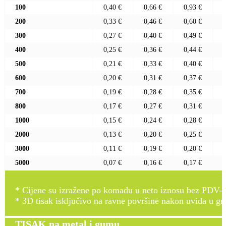
100
0,40 €
0,66 €
0,93 €
200
0,33 €
0,46 €
0,60 €
300
0,27 €
0,40 €
0,49 €
400
0,25 €
0,36 €
0,44 €
500
0,21 €
0,33 €
0,40 €
600
0,20 €
0,31 €
0,37 €
700
0,19 €
0,28 €
0,35 €
800
0,17 €
0,27 €
0,31 €
1000
0,15 €
0,24 €
0,28 €
2000
0,13 €
0,20 €
0,25 €
3000
0,11 €
0,19 €
0,20 €
5000
0,07 €
0,16 €
0,17 €
* Cijene su izražene po komadu u neto iznosu bez PDV-a
* 3D tisak isključivo na ravne površine nakon uvida u gr
TISAK na metal i gumu