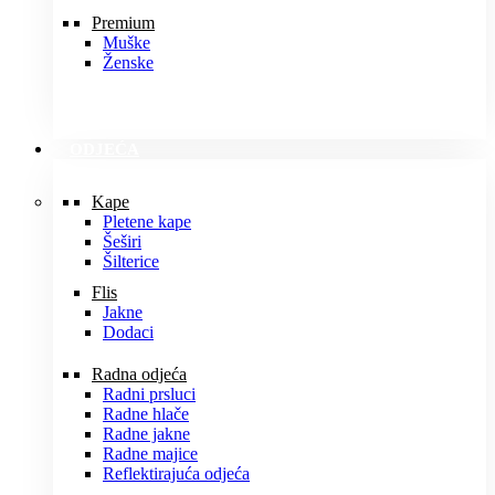
Premium
Muške
Ženske
ODJEĆA
Kape
Pletene kape
Šeširi
Šilterice
Flis
Jakne
Dodaci
Radna odjeća
Radni prsluci
Radne hlače
Radne jakne
Radne majice
Reflektirajuća odjeća