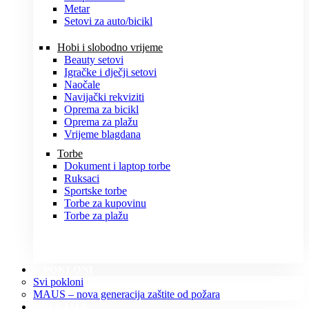
Metar
Setovi za auto/bicikl
Hobi i slobodno vrijeme
Beauty setovi
Igračke i dječji setovi
Naočale
Navijački rekviziti
Oprema za bicikl
Oprema za plažu
Vrijeme blagdana
Torbe
Dokument i laptop torbe
Ruksaci
Sportske torbe
Torbe za kupovinu
Torbe za plažu
POKLONI
Svi pokloni
MAUS – nova generacija zaštite od požara
O NAMA