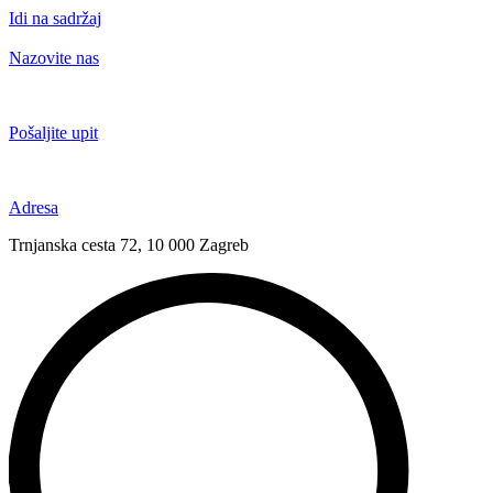
Idi na sadržaj
Nazovite nas
+385 91 6673 789
Pošaljite upit
novival@novival.hr
Adresa
Trnjanska cesta 72, 10 000 Zagreb