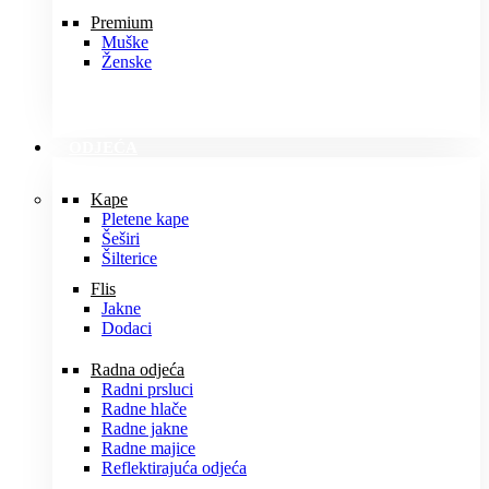
Premium
Muške
Ženske
ODJEĆA
Kape
Pletene kape
Šeširi
Šilterice
Flis
Jakne
Dodaci
Radna odjeća
Radni prsluci
Radne hlače
Radne jakne
Radne majice
Reflektirajuća odjeća