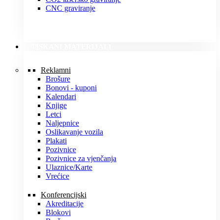
CNC graviranje
TISKANI MATERIJALI
Reklamni
Brošure
Bonovi - kuponi
Kalendari
Knjige
Letci
Naljepnice
Oslikavanje vozila
Plakati
Pozivnice
Pozivnice za vjenčanja
Ulaznice/Karte
Vrećice
Konferencijski
Akreditacije
Blokovi