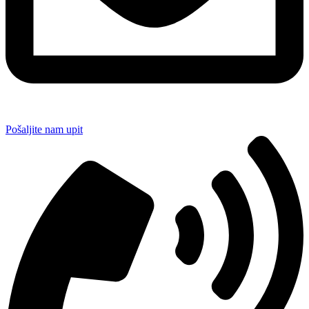
Pošaljite nam upit