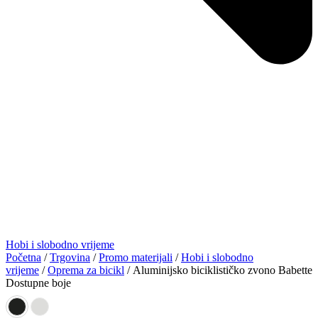
Hobi i slobodno vrijeme
Početna
/
Trgovina
/
Promo materijali
/
Hobi i slobodno
vrijeme
/
Oprema za bicikl
/ Aluminijsko biciklističko zvono Babette
Dostupne boje