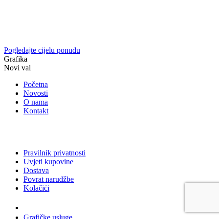
Pogledajte cijelu ponudu
Grafika
Novi val
Početna
Novosti
O nama
Kontakt
Pravilnik privatnosti
Uvjeti kupovine
Dostava
Povrat narudžbe
Kolačići
Usluge
Grafičke usluge