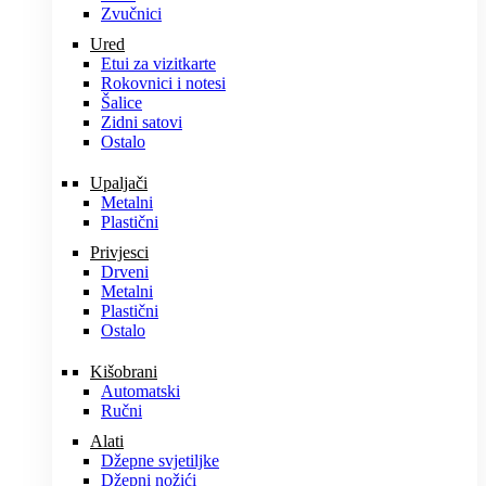
Zvučnici
Ured
Etui za vizitkarte
Rokovnici i notesi
Šalice
Zidni satovi
Ostalo
Upaljači
Metalni
Plastični
Privjesci
Drveni
Metalni
Plastični
Ostalo
Kišobrani
Automatski
Ručni
Alati
Džepne svjetiljke
Džepni nožići