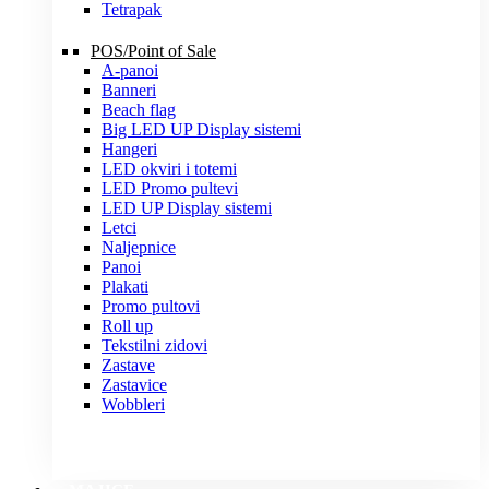
Tetrapak
POS/Point of Sale
A-panoi
Banneri
Beach flag
Big LED UP Display sistemi
Hangeri
LED okviri i totemi
LED Promo pultevi
LED UP Display sistemi
Letci
Naljepnice
Panoi
Plakati
Promo pultovi
Roll up
Tekstilni zidovi
Zastave
Zastavice
Wobbleri