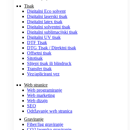
Tisak
Digitalni Eco solvent
Digitalni laserski tisak
Digitalni latex tisak
Digitalni solventni tisak
Digitalni sublimacijski tisak
Digitalni UV tisak
DTF Tisak
DTG Tisak / Direktni tisak
Offsetni tisak
Sitotisak
Slijepi tisak ili blindruck
Transfer tisak
Vez/aplicirani vez
Web stranice
Web programiranje
Web marketing
Web dizajn
SEO
Održavanje web stranica
Graviranje
Fiber/Jag graviranje
CO2 lasersko graviranje