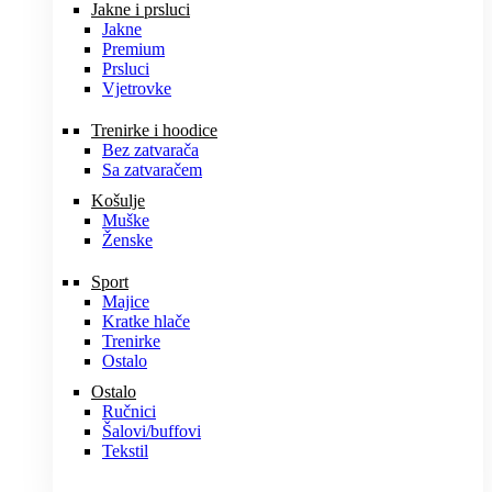
Jakne i prsluci
Jakne
Premium
Prsluci
Vjetrovke
Trenirke i hoodice
Bez zatvarača
Sa zatvaračem
Košulje
Muške
Ženske
Sport
Majice
Kratke hlače
Trenirke
Ostalo
Ostalo
Ručnici
Šalovi/buffovi
Tekstil