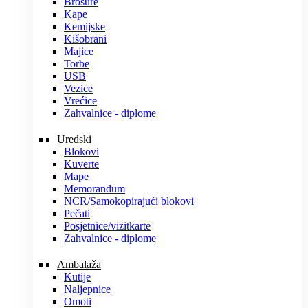
Brošure
Kape
Kemijske
Kišobrani
Majice
Torbe
USB
Vezice
Vrećice
Zahvalnice - diplome
Uredski
Blokovi
Kuverte
Mape
Memorandum
NCR/Samokopirajući blokovi
Pečati
Posjetnice/vizitkarte
Zahvalnice - diplome
Ambalaža
Kutije
Naljepnice
Omoti