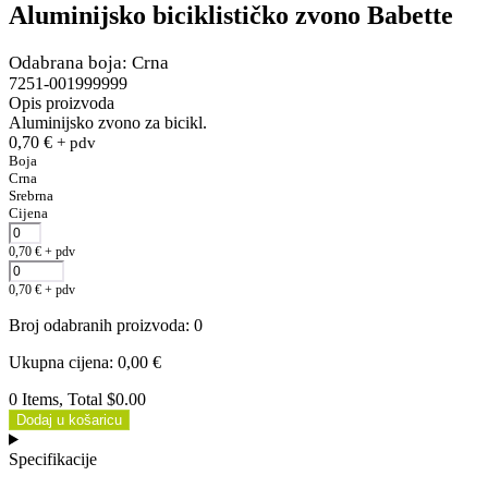
Aluminijsko biciklističko zvono Babette
Odabrana boja: Crna
7251-001999999
Opis proizvoda
Aluminijsko zvono za bicikl.
0,70
€
+ pdv
Boja
Crna
Srebrna
Cijena
0,70
€
+ pdv
0,70
€
+ pdv
Broj odabranih proizvoda
:
0
Ukupna cijena
:
0,00
€
0 Items, Total $0.00
Dodaj u košaricu
Specifikacije