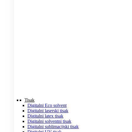
Tisak
Digitalni Eco solvent
Digitalni laserski tisak
Digitalni latex tisak
Digitalni solventni tisak
Digitalni sublimacijski tisak
Digitalni UV tisak