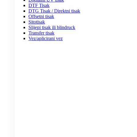
DTF Tisak
DTG Tisak / Direktni tisak
Offsetni tisak
Sitotisak
Slijepi tisak ili blindruck
Transfer tisak
Vez/aplicirani vez