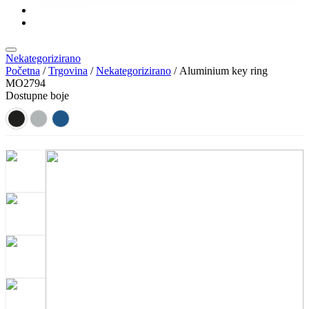
KONTAKT
KATALOZI
Nekategorizirano
Početna
/
Trgovina
/
Nekategorizirano
/ Aluminium key ring
MO2794
Dostupne boje