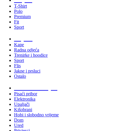
T-Shirt
Polo
Premium
Fit
Sport
Odjeća
Kape
Radna odjeća
Trenirke i hoodice
Sport
Flis
Jakne i prsluci
Ostalo
Promo materijali
Pisaći pribor
Elektronika
Upaljači
Kišobrani
Hobi i slobodno vrijeme
Dom
Ured
Privjesci