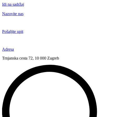
Idi na sadržaj
Nazovite nas
+385 91 6673 789
Pošaljite upit
novival@novival.hr
Adresa
Trnjanska cesta 72, 10 000 Zagreb