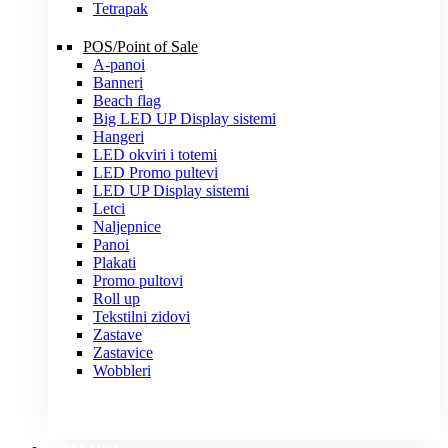
Tetrapak
POS/Point of Sale
A-panoi
Banneri
Beach flag
Big LED UP Display sistemi
Hangeri
LED okviri i totemi
LED Promo pultevi
LED UP Display sistemi
Letci
Naljepnice
Panoi
Plakati
Promo pultovi
Roll up
Tekstilni zidovi
Zastave
Zastavice
Wobbleri