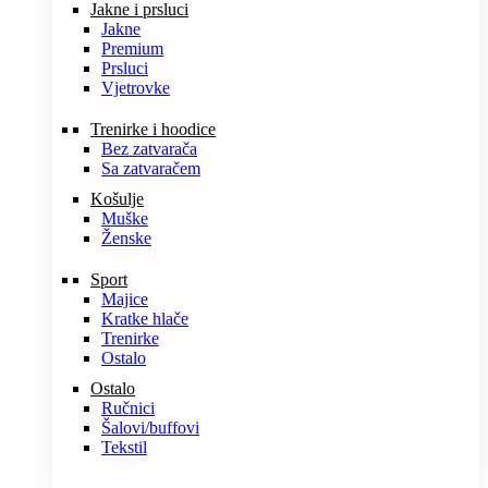
Jakne i prsluci
Jakne
Premium
Prsluci
Vjetrovke
Trenirke i hoodice
Bez zatvarača
Sa zatvaračem
Košulje
Muške
Ženske
Sport
Majice
Kratke hlače
Trenirke
Ostalo
Ostalo
Ručnici
Šalovi/buffovi
Tekstil