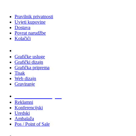
Pravilnik privatnosti
Uvjeti kupovine
Dostava
Povrat narudžbe
Kolačići
Usluge
Grafičke usluge
Grafički dizajn
Grafička priprema
Tisak
Web dizajn
Graviranje
Tiskani materijali
Reklamni
Konferencijski
Uredski
Ambalaža
Pos / Point of Sale
Majice