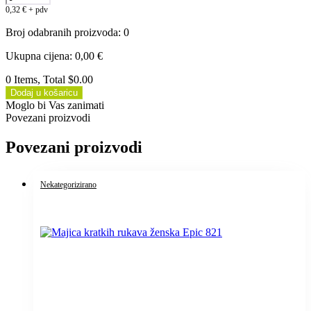
0,32
€
+ pdv
Broj odabranih proizvoda
:
0
Ukupna cijena
:
0,00
€
0 Items, Total $0.00
Dodaj u košaricu
Moglo bi Vas zanimati
Povezani proizvodi
Povezani proizvodi
Nekategorizirano