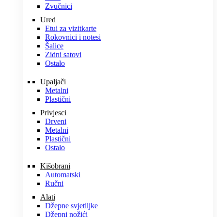
Zvučnici
Ured
Etui za vizitkarte
Rokovnici i notesi
Šalice
Zidni satovi
Ostalo
Upaljači
Metalni
Plastični
Privjesci
Drveni
Metalni
Plastični
Ostalo
Kišobrani
Automatski
Ručni
Alati
Džepne svjetiljke
Džepni nožići