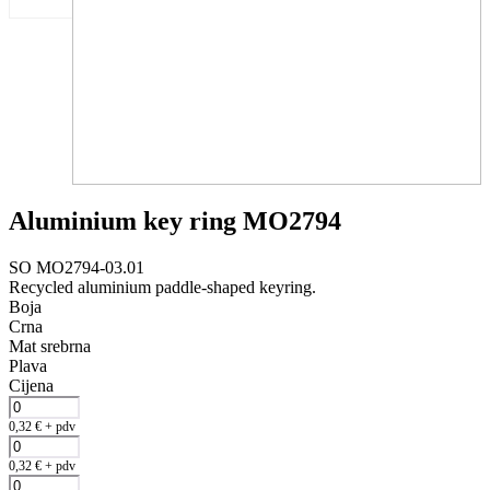
Aluminium key ring MO2794
SO MO2794-03.01
Recycled aluminium paddle-shaped keyring.
Boja
Crna
Mat srebrna
Plava
Cijena
0,32
€
+ pdv
0,32
€
+ pdv