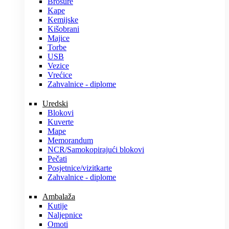
Brošure
Kape
Kemijske
Kišobrani
Majice
Torbe
USB
Vezice
Vrećice
Zahvalnice - diplome
Uredski
Blokovi
Kuverte
Mape
Memorandum
NCR/Samokopirajući blokovi
Pečati
Posjetnice/vizitkarte
Zahvalnice - diplome
Ambalaža
Kutije
Naljepnice
Omoti