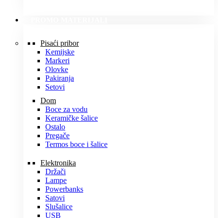
PROMO MATERIJALI
Pisaći pribor
Kemijske
Markeri
Olovke
Pakiranja
Setovi
Dom
Boce za vodu
Keramičke šalice
Ostalo
Pregače
Termos boce i šalice
Elektronika
Držači
Lampe
Powerbanks
Satovi
Slušalice
USB