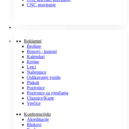
CNC graviranje
TISKANI MATERIJALI
Reklamni
Brošure
Bonovi - kuponi
Kalendari
Knjige
Letci
Naljepnice
Oslikavanje vozila
Plakati
Pozivnice
Pozivnice za vjenčanja
Ulaznice/Karte
Vrećice
Konferencijski
Akreditacije
Blokovi