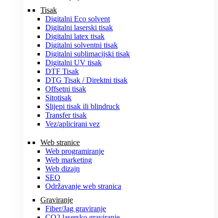
Tisak
Digitalni Eco solvent
Digitalni laserski tisak
Digitalni latex tisak
Digitalni solventni tisak
Digitalni sublimacijski tisak
Digitalni UV tisak
DTF Tisak
DTG Tisak / Direktni tisak
Offsetni tisak
Sitotisak
Slijepi tisak ili blindruck
Transfer tisak
Vez/aplicirani vez
Web stranice
Web programiranje
Web marketing
Web dizajn
SEO
Održavanje web stranica
Graviranje
Fiber/Jag graviranje
CO2 lasersko graviranje