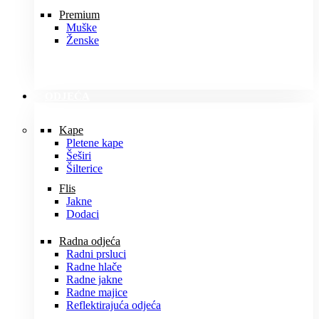
Premium
Muške
Ženske
ODJEĆA
Kape
Pletene kape
Šeširi
Šilterice
Flis
Jakne
Dodaci
Radna odjeća
Radni prsluci
Radne hlače
Radne jakne
Radne majice
Reflektirajuća odjeća