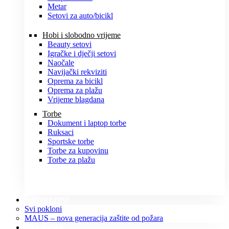
Metar
Setovi za auto/bicikl
Hobi i slobodno vrijeme
Beauty setovi
Igračke i dječji setovi
Naočale
Navijački rekviziti
Oprema za bicikl
Oprema za plažu
Vrijeme blagdana
Torbe
Dokument i laptop torbe
Ruksaci
Sportske torbe
Torbe za kupovinu
Torbe za plažu
POKLONI
Svi pokloni
MAUS – nova generacija zaštite od požara
O NAMA