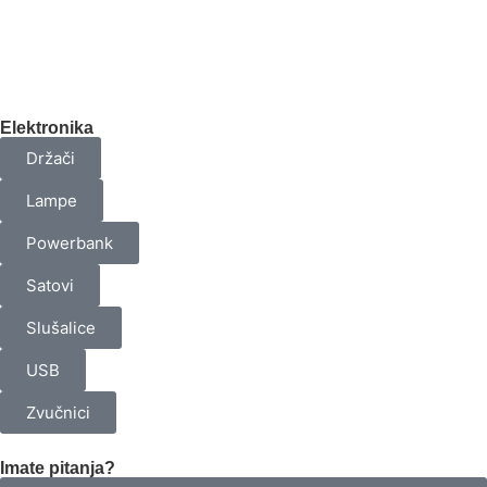
Elektronika
Držači
Lampe
Powerbank
Satovi
Slušalice
USB
Zvučnici
Imate pitanja?