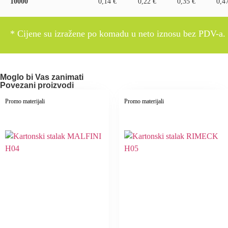
10000
0,14 €
0,22 €
0,35 €
0,4
* Cijene su izražene po komadu u neto iznosu bez PDV-a.
Moglo bi Vas zanimati
Povezani proizvodi
Promo materijali
Promo materijali