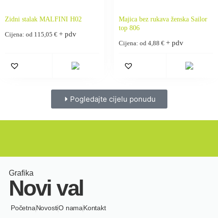
Zidni stalak MALFINI H02
Majica bez rukava ženska Sailor
top 806
+ pdv
Cijena: od
115,05
€
+ pdv
Cijena: od
4,88
€
Pogledajte cijelu ponudu
Grafika
Novi val
Početna
Novosti
O nama
Kontakt