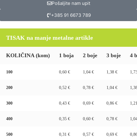
Pošaljite nam upit
+385 91 6673 789
TISAK na manje metalne artikle
KOLIČINA
(kom)
1 boja
2 boje
3 boje
4 
100
0,60 €
1,04 €
1,38 €
1,7
200
0,52 €
0,78 €
1,04 €
1,3
300
0,43 €
0,69 €
0,86 €
1,2
400
0,35 €
0,60 €
0,78 €
1,0
500
0,31 €
0,57 €
0,69 €
0,8