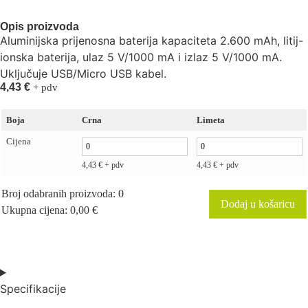
Opis proizvoda
Aluminijska prijenosna baterija kapaciteta 2.600 mAh, litij-
ionska baterija, ulaz 5 V/1000 mA i izlaz 5 V/1000 mA.
Uključuje USB/Micro USB kabel.
4,43
€
+ pdv
Boja
Crna
Limeta
Cijena
4,43
€
+ pdv
4,43
€
+ pdv
Broj odabranih proizvoda
:
0
Dodaj u košaricu
Ukupna cijena
:
0,00
€
0
Items,
Total
$0.00
Specifikacije