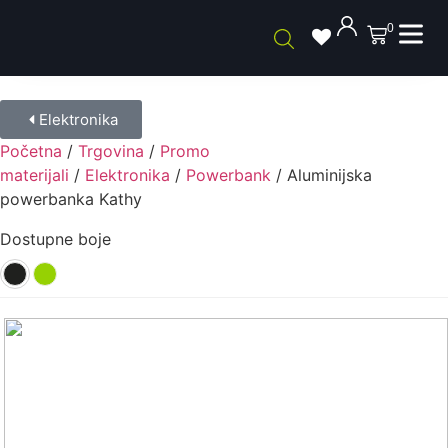
0
Elektronika
Početna
/
Trgovina
/
Promo
materijali
/
Elektronika
/
Powerbank
/ Aluminijska
powerbanka Kathy
Dostupne boje