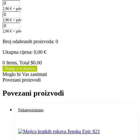
2,96
€
+ pdv
2,96
€
+ pdv
2,96
€
+ pdv
Broj odabranih proizvoda
:
0
Ukupna cijena
:
0,00
€
0 Items, Total $0.00
Dodaj u košaricu
Moglo bi Vas zanimati
Povezani proizvodi
Povezani proizvodi
Nekategorizirano