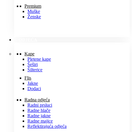
Premium
Muške
Ženske
ODJEĆA
Kape
Pletene kape
Šeširi
Šilterice
Flis
Jakne
Dodaci
Radna odjeća
Radni prsluci
Radne hlače
Radne jakne
Radne majice
Reflektirajuća odjeća