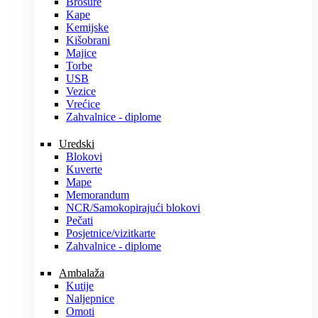
Brošure
Kape
Kemijske
Kišobrani
Majice
Torbe
USB
Vezice
Vrećice
Zahvalnice - diplome
Uredski
Blokovi
Kuverte
Mape
Memorandum
NCR/Samokopirajući blokovi
Pečati
Posjetnice/vizitkarte
Zahvalnice - diplome
Ambalaža
Kutije
Naljepnice
Omoti