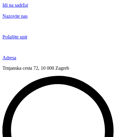
Idi na sadržaj
Nazovite nas
+385 91 6673 789
Pošaljite upit
novival@novival.hr
Adresa
Trnjanska cesta 72, 10 000 Zagreb