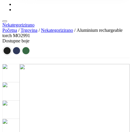
KONTAKT
KATALOZI
Nekategorizirano
Početna
/
Trgovina
/
Nekategorizirano
/ Aluminium rechargeable
torch MO2991
Dostupne boje