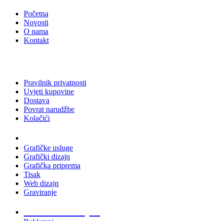
Početna
Novosti
O nama
Kontakt
Pravilnik privatnosti
Uvjeti kupovine
Dostava
Povrat narudžbe
Kolačići
Usluge
Grafičke usluge
Grafički dizajn
Grafička priprema
Tisak
Web dizajn
Graviranje
Tiskani materijali