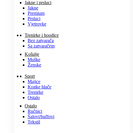
Jakne i prsluci
Jakne
Premium
Prsluci
Vjetrovke
Trenirke i hoodice
Bez zatvarača
Sa zatvaračem
Košulje
Muške
Ženske
Sport
Majice
Kratke hlače
Trenirke
Ostalo
Ostalo
Ručnici
Šalovi/buffovi
Tekstil