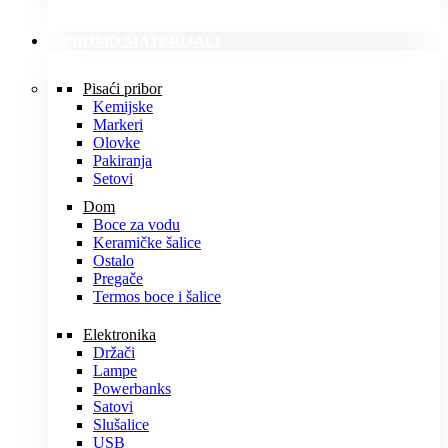
PROMO MATERIJALI
Pisaći pribor
Kemijske
Markeri
Olovke
Pakiranja
Setovi
Dom
Boce za vodu
Keramičke šalice
Ostalo
Pregače
Termos boce i šalice
Elektronika
Držači
Lampe
Powerbanks
Satovi
Slušalice
USB