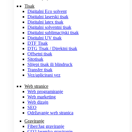
Tisak
Digitalni Eco solvent
Digitalni laserski tisak
Digitalni latex tisak
Digitalni solventni tisak
Digitalni sublimacijski tisak
Digitalni UV tisak
DTF Tisak
DTG Tisak / Direktni tisak
Offsetni tisak
Sitotisak
Slijepi tisak ili blindruck
Transfer tisak
Vez/aplicirani vez
Web stranice
Web programiranje
Web marketing
Web dizajn
SEO
Održavanje web stranica
Graviranje
Fiber/Jag graviranje
CO2 lasersko graviranje