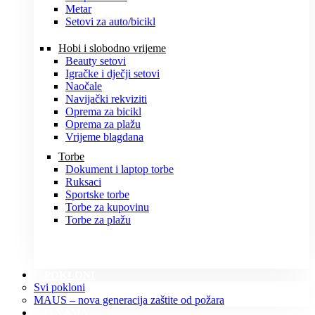
Metar
Setovi za auto/bicikl
Hobi i slobodno vrijeme
Beauty setovi
Igračke i dječji setovi
Naočale
Navijački rekviziti
Oprema za bicikl
Oprema za plažu
Vrijeme blagdana
Torbe
Dokument i laptop torbe
Ruksaci
Sportske torbe
Torbe za kupovinu
Torbe za plažu
POKLONI
Svi pokloni
MAUS – nova generacija zaštite od požara
O NAMA