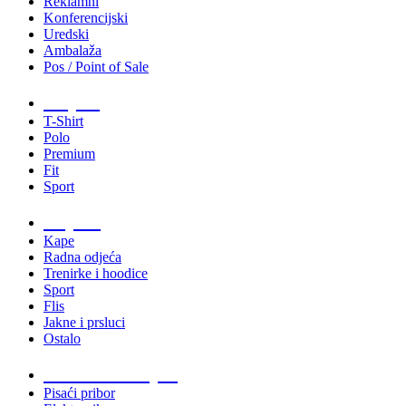
Reklamni
Konferencijski
Uredski
Ambalaža
Pos / Point of Sale
Majice
T-Shirt
Polo
Premium
Fit
Sport
Odjeća
Kape
Radna odjeća
Trenirke i hoodice
Sport
Flis
Jakne i prsluci
Ostalo
Promo materijali
Pisaći pribor