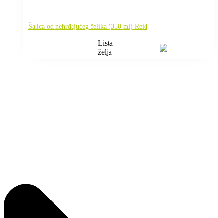
Šalica od nehrđajućeg čelika (350 ml) Reid
Lista
želja