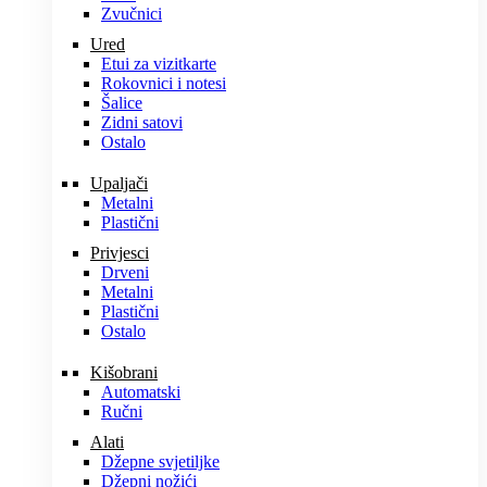
Zvučnici
Ured
Etui za vizitkarte
Rokovnici i notesi
Šalice
Zidni satovi
Ostalo
Upaljači
Metalni
Plastični
Privjesci
Drveni
Metalni
Plastični
Ostalo
Kišobrani
Automatski
Ručni
Alati
Džepne svjetiljke
Džepni nožići