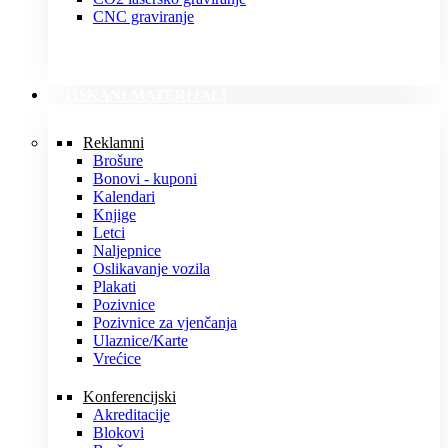
CNC graviranje
TISKANI MATERIJALI
Reklamni
Brošure
Bonovi - kuponi
Kalendari
Knjige
Letci
Naljepnice
Oslikavanje vozila
Plakati
Pozivnice
Pozivnice za vjenčanja
Ulaznice/Karte
Vrećice
Konferencijski
Akreditacije
Blokovi