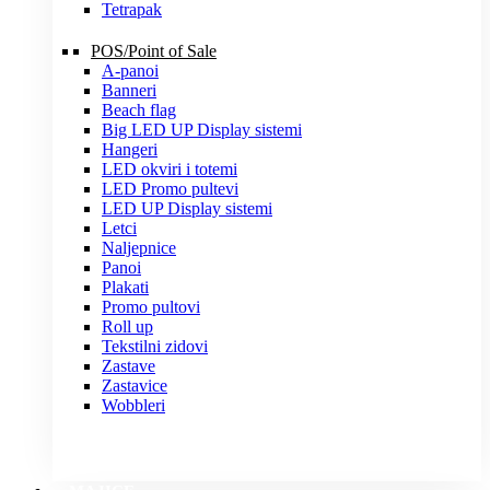
Tetrapak
POS/Point of Sale
A-panoi
Banneri
Beach flag
Big LED UP Display sistemi
Hangeri
LED okviri i totemi
LED Promo pultevi
LED UP Display sistemi
Letci
Naljepnice
Panoi
Plakati
Promo pultovi
Roll up
Tekstilni zidovi
Zastave
Zastavice
Wobbleri