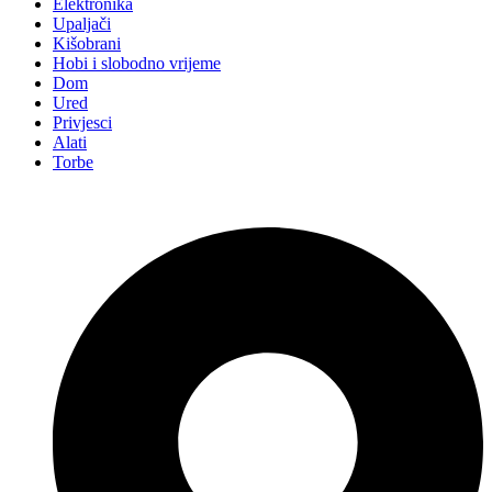
Elektronika
Upaljači
Kišobrani
Hobi i slobodno vrijeme
Dom
Ured
Privjesci
Alati
Torbe