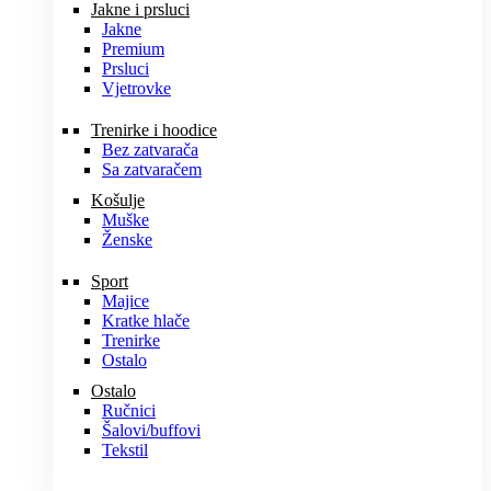
Jakne i prsluci
Jakne
Premium
Prsluci
Vjetrovke
Trenirke i hoodice
Bez zatvarača
Sa zatvaračem
Košulje
Muške
Ženske
Sport
Majice
Kratke hlače
Trenirke
Ostalo
Ostalo
Ručnici
Šalovi/buffovi
Tekstil