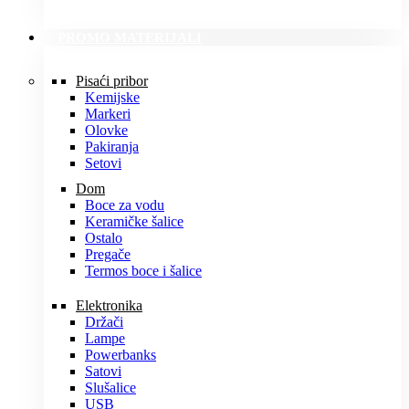
PROMO MATERIJALI
Pisaći pribor
Kemijske
Markeri
Olovke
Pakiranja
Setovi
Dom
Boce za vodu
Keramičke šalice
Ostalo
Pregače
Termos boce i šalice
Elektronika
Držači
Lampe
Powerbanks
Satovi
Slušalice
USB