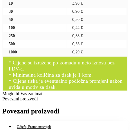
10
3,98 €
30
0,90 €
50
0,50 €
100
0,44 €
250
0,38 €
500
0,33 €
1000
0,29 €
* Cijene su izražene po komadu u neto iznosu bez
PDV-a.
* Minimalna količina za tisak je 1 kom.
* Cijena tiska je eventualno podložna promjeni nakon
uvida u motiv za tisak.
Moglo bi Vas zanimati
Povezani proizvodi
Povezani proizvodi
Odjeća
, Promo materijali