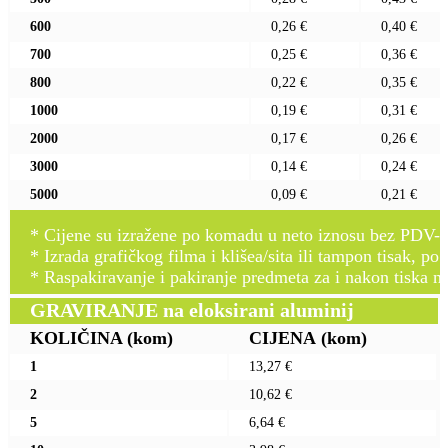
600
0,26 €
0,40 €
700
0,25 €
0,36 €
800
0,22 €
0,35 €
1000
0,19 €
0,31 €
2000
0,17 €
0,26 €
3000
0,14 €
0,24 €
5000
0,09 €
0,21 €
* Cijene su izražene po komadu u neto iznosu bez PDV-a
* Izrada grafičkog filma i klišea/sita ili tampon tisak, po 
* Raspakiravanje i pakiranje predmeta za i nakon tiska n
GRAVIRANJE na eloksirani aluminij
KOLIČINA
(kom)
CIJENA
(kom)
1
13,27 €
2
10,62 €
5
6,64 €