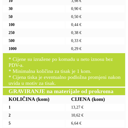
10
3,98 €
30
0,90 €
50
0,50 €
100
0,44 €
250
0,38 €
500
0,33 €
1000
0,29 €
* Cijene su izražene po komadu u neto iznosu bez
PDV-a.
* Minimalna količina za tisak je 1 kom.
* Cijena tiska je eventualno podložna promjeni nakon
uvida u motiv za tisak.
GRAVIRANJE na materijale od prokroma
KOLIČINA
(kom)
CIJENA
(kom)
1
13,27 €
2
10,62 €
5
6,64 €