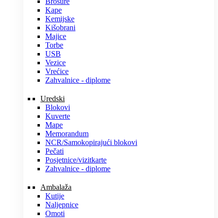
Brošure
Kape
Kemijske
Kišobrani
Majice
Torbe
USB
Vezice
Vrećice
Zahvalnice - diplome
Uredski
Blokovi
Kuverte
Mape
Memorandum
NCR/Samokopirajući blokovi
Pečati
Posjetnice/vizitkarte
Zahvalnice - diplome
Ambalaža
Kutije
Naljepnice
Omoti