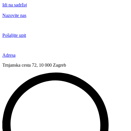
Idi na sadržaj
Nazovite nas
+385 91 6673 789
Pošaljite upit
novival@novival.hr
Adresa
Trnjanska cesta 72, 10 000 Zagreb