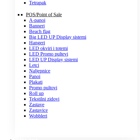
Tetrapak
POS/Point of Sale
A-panoi
Banneri
Beach flag
Big LED UP Display sistemi
Hangeri
LED okviri i totemi
LED Promo pultevi
LED UP Display sistemi
Letci
Naljepnice
Panoi
Plakati
Promo pultovi
Roll up
Tekstilni zidovi
Zastave
Zastavice
Wobbleri