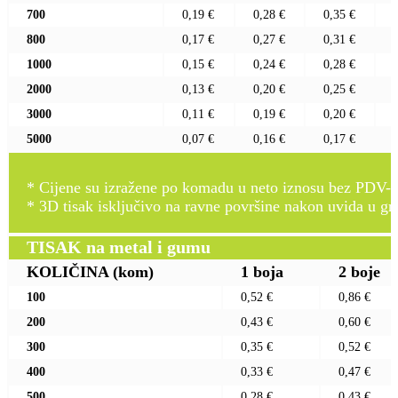
700
0,19 €
0,28 €
0,35 €
800
0,17 €
0,27 €
0,31 €
1000
0,15 €
0,24 €
0,28 €
2000
0,13 €
0,20 €
0,25 €
3000
0,11 €
0,19 €
0,20 €
5000
0,07 €
0,16 €
0,17 €
* Cijene su izražene po komadu u neto iznosu bez PDV-a
* 3D tisak isključivo na ravne površine nakon uvida u gr
TISAK na metal i gumu
KOLIČINA
(kom)
1 boja
2 boje
100
0,52 €
0,86 €
200
0,43 €
0,60 €
300
0,35 €
0,52 €
400
0,33 €
0,47 €
500
0,28 €
0,43 €