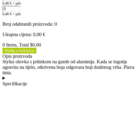
0,46
€
+ pdv
0,46
€
+ pdv
Broj odabranih proizvoda
:
0
Ukupna cijena
:
0,00
€
0 Items, Total $0.00
Dodaj u košaricu
Opis proizvoda
Stylus olovka s pritiskom na gumb od aluminija. Kada se logotip
ugravira na tijelo, otkrivena boja odgovara boji dodirnog vrha. Plava
tinta.
Specifikacije