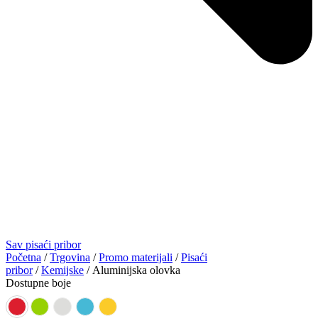
Sav pisaći pribor
Početna
/
Trgovina
/
Promo materijali
/
Pisaći
pribor
/
Kemijske
/ Aluminijska olovka
Dostupne boje