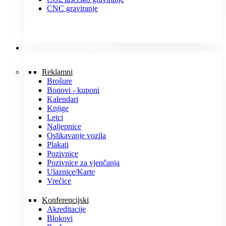
CNC graviranje
TISKANI MATERIJALI
Reklamni
Brošure
Bonovi - kuponi
Kalendari
Knjige
Letci
Naljepnice
Oslikavanje vozila
Plakati
Pozivnice
Pozivnice za vjenčanja
Ulaznice/Karte
Vrećice
Konferencijski
Akreditacije
Blokovi