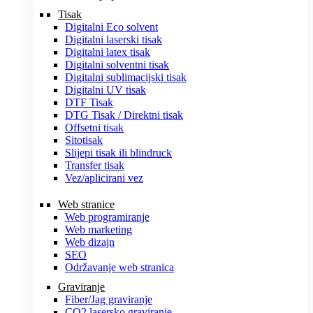
Tisak
Digitalni Eco solvent
Digitalni laserski tisak
Digitalni latex tisak
Digitalni solventni tisak
Digitalni sublimacijski tisak
Digitalni UV tisak
DTF Tisak
DTG Tisak / Direktni tisak
Offsetni tisak
Sitotisak
Slijepi tisak ili blindruck
Transfer tisak
Vez/aplicirani vez
Web stranice
Web programiranje
Web marketing
Web dizajn
SEO
Održavanje web stranica
Graviranje
Fiber/Jag graviranje
CO2 lasersko graviranje