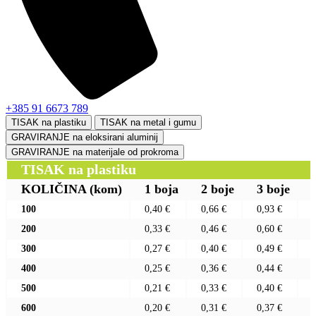
+385 91 6673 789
TISAK na plastiku
TISAK na metal i gumu
GRAVIRANJE na eloksirani aluminij
GRAVIRANJE na materijale od prokroma
TISAK na plastiku
KOLIČINA
(kom)
1 boja
2 boje
3 boje
100
0,40 €
0,66 €
0,93 €
200
0,33 €
0,46 €
0,60 €
300
0,27 €
0,40 €
0,49 €
400
0,25 €
0,36 €
0,44 €
500
0,21 €
0,33 €
0,40 €
600
0,20 €
0,31 €
0,37 €