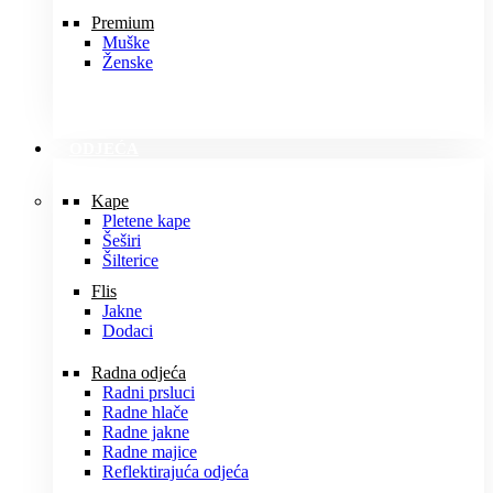
Premium
Muške
Ženske
ODJEĆA
Kape
Pletene kape
Šeširi
Šilterice
Flis
Jakne
Dodaci
Radna odjeća
Radni prsluci
Radne hlače
Radne jakne
Radne majice
Reflektirajuća odjeća