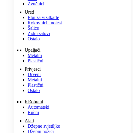
Zvučnici
Ured
Etui za vizitkarte
Rokovnici i notesi
Šalice
Zidni satovi
Ostalo
Upaljači
Metalni
Plastični
Privjesci
Drveni
Metalni
Plastični
Ostalo
Kišobrani
Automatski
Ručni
Alati
Džepne svjetiljke
Džepni nožići