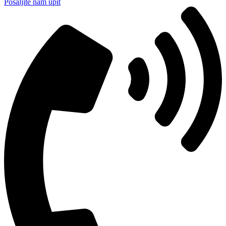
Pošaljite nam upit