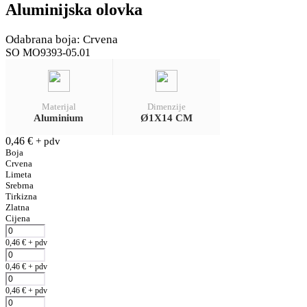
Aluminijska olovka
Odabrana boja: Crvena
SO MO9393-05.01
Materijal
Dimenzije
Aluminium
Ø1X14 CM
0,46
€
+ pdv
Boja
Crvena
Limeta
Srebrna
Tirkizna
Zlatna
Cijena
0,46
€
+ pdv
0,46
€
+ pdv
0,46
€
+ pdv