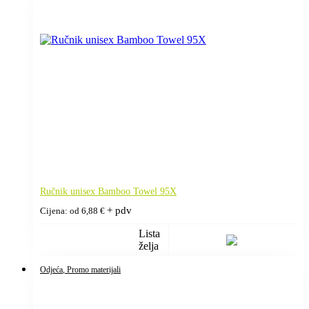
Ručnik unisex Bamboo Towel 95X
+ pdv
Cijena: od
6,88
€
Lista
želja
Odjeća
, Promo materijali