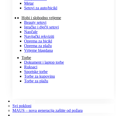
Metar
Setovi za auto/bicikl
Hobi i slobodno vrijeme
Beauty setovi
Igračke i dječji setovi
Naočale
Navijački rekviziti
Oprema za bicikl
Oprema za plažu
Vrijeme blagdana
Torbe
Dokument i laptop torbe
Ruksaci
Sportske torbe
Torbe za kupovinu
Torbe za plažu
POKLONI
Svi pokloni
MAUS – nova generacija zaštite od požara
O NAMA