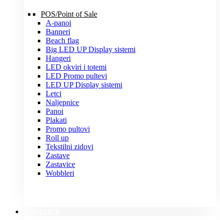
POS/Point of Sale
A-panoi
Banneri
Beach flag
Big LED UP Display sistemi
Hangeri
LED okviri i totemi
LED Promo pultevi
LED UP Display sistemi
Letci
Naljepnice
Panoi
Plakati
Promo pultovi
Roll up
Tekstilni zidovi
Zastave
Zastavice
Wobbleri
MAJICE