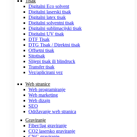
Tisak
Digitalni Eco solvent
Digitalni laserski tisak
Digitalni latex tisak
Digitalni solventni tisak
Digitalni sublimacijski tisak
Digitalni UV tisak
DTF Tisak
DTG Tisak / Direktni tisak
Offsetni tisak
Sitotisak
Slijepi tisak ili blindruck
Transfer tisak
Vez/aplicirani vez
Web stranice
Web programiranje
Web marketing
Web dizajn
SEO
Održavanje web stranica
Graviranje
Fiber/Jag graviranje
CO2 lasersko graviranje
CNC graviranje