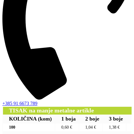
+385 91 6673 789
TISAK na manje metalne artikle
KOLIČINA
(kom)
1 boja
2 boje
3 boje
100
0,60 €
1,04 €
1,38 €