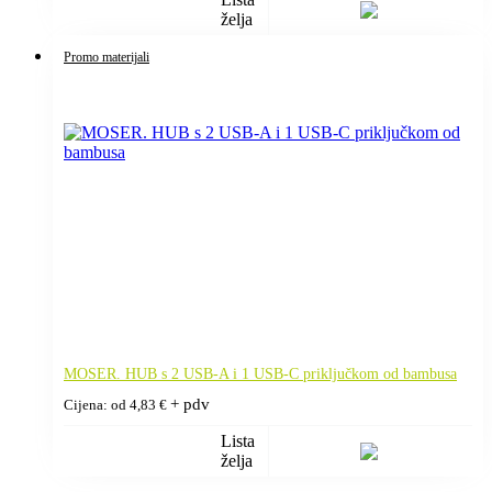
želja
Promo materijali
MOSER. HUB s 2 USB-A i 1 USB-C priključkom od bambusa
+ pdv
Cijena: od
4,83
€
Lista
želja