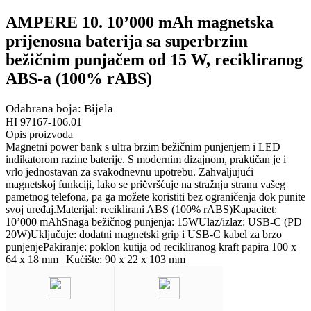
AMPERE 10. 10’000 mAh magnetska
prijenosna baterija sa superbrzim
bežičnim punjačem od 15 W, recikliranog
ABS-a (100% rABS)
Odabrana boja: Bijela
HI 97167-106.01
Opis proizvoda
Magnetni power bank s ultra brzim bežičnim punjenjem i LED
indikatorom razine baterije. S modernim dizajnom, praktičan je i
vrlo jednostavan za svakodnevnu upotrebu. Zahvaljujući
magnetskoj funkciji, lako se pričvršćuje na stražnju stranu vašeg
pametnog telefona, pa ga možete koristiti bez ograničenja dok punite
svoj uređaj.Materijal: reciklirani ABS (100% rABS)Kapacitet:
10’000 mAhSnaga bežičnog punjenja: 15WUlaz/izlaz: USB-C (PD
20W)Uključuje: dodatni magnetski grip i USB-C kabel za brzo
punjenjePakiranje: poklon kutija od recikliranog kraft papira 100 x
64 x 18 mm | Kućište: 90 x 22 x 103 mm