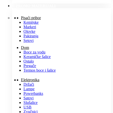
PROMO MATERIJALI
Pisaći pribor
Kemijske
Markeri
Olovke
Pakiranja
Setovi
Dom
Boce za vodu
Keramičke šalice
Ostalo
Pregače
Termos boce i šalice
Elektronika
Držači
Lampe
Powerbanks
Satovi
Slušalice
USB
Zvučnici