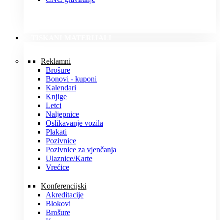
TISKANI MATERIJALI
Reklamni
Brošure
Bonovi - kuponi
Kalendari
Knjige
Letci
Naljepnice
Oslikavanje vozila
Plakati
Pozivnice
Pozivnice za vjenčanja
Ulaznice/Karte
Vrećice
Konferencijski
Akreditacije
Blokovi
Brošure