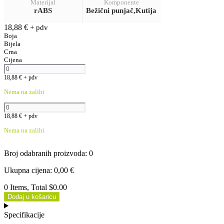
Materijal
Komponente
rABS
Bežični punjač,Kutija
18,88
€
+ pdv
Boja
Bijela
Crna
Cijena
18,88
€
+ pdv
Nema na zalihi
18,88
€
+ pdv
Nema na zalihi
Broj odabranih proizvoda
:
0
Ukupna cijena
:
0,00
€
0 Items, Total $0.00
Dodaj u košaricu
Specifikacije