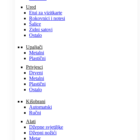
Ured
Etui za vizitkarte
Rokovnici i notesi
Šalice
Zidni satovi
Ostalo
Upaljači
Metalni
Plastični
Privjesci
Drveni
Metalni
Plastični
Ostalo
Kišobrani
Automatski
Ručni
Alati
Džepne svjetiljke
Džepni nožići
Metar