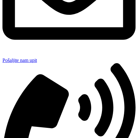
Pošaljite nam upit