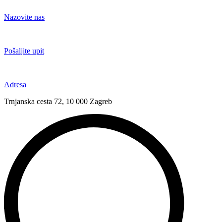
Idi
na
Nazovite nas
sadržaj
+385 91 6673 789
Pošaljite upit
novival@novival.hr
Adresa
Trnjanska cesta 72, 10 000 Zagreb