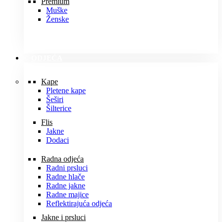
Premium
Muške
Ženske
ODJEĆA
Kape
Pletene kape
Šeširi
Šilterice
Flis
Jakne
Dodaci
Radna odjeća
Radni prsluci
Radne hlače
Radne jakne
Radne majice
Reflektirajuća odjeća
Jakne i prsluci