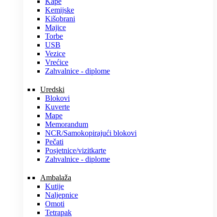
Kape
Kemijske
Kišobrani
Majice
Torbe
USB
Vezice
Vrećice
Zahvalnice - diplome
Uredski
Blokovi
Kuverte
Mape
Memorandum
NCR/Samokopirajući blokovi
Pečati
Posjetnice/vizitkarte
Zahvalnice - diplome
Ambalaža
Kutije
Naljepnice
Omoti
Tetrapak