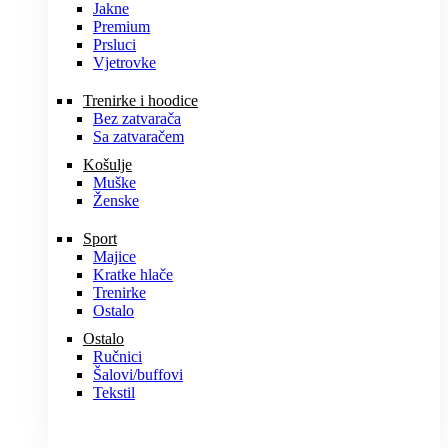
Jakne
Premium
Prsluci
Vjetrovke
Trenirke i hoodice
Bez zatvarača
Sa zatvaračem
Košulje
Muške
Ženske
Sport
Majice
Kratke hlače
Trenirke
Ostalo
Ostalo
Ručnici
Šalovi/buffovi
Tekstil