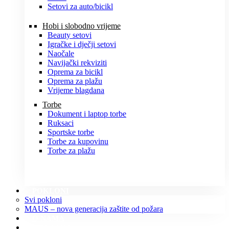
Setovi za auto/bicikl
Hobi i slobodno vrijeme
Beauty setovi
Igračke i dječji setovi
Naočale
Navijački rekviziti
Oprema za bicikl
Oprema za plažu
Vrijeme blagdana
Torbe
Dokument i laptop torbe
Ruksaci
Sportske torbe
Torbe za kupovinu
Torbe za plažu
POKLONI
Svi pokloni
MAUS – nova generacija zaštite od požara
O NAMA
KONTAKT