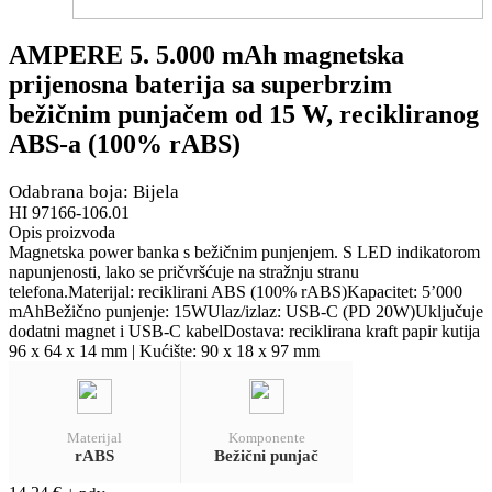
AMPERE 5. 5.000 mAh magnetska
prijenosna baterija sa superbrzim
bežičnim punjačem od 15 W, recikliranog
ABS-a (100% rABS)
Odabrana boja: Bijela
HI 97166-106.01
Opis proizvoda
Magnetska power banka s bežičnim punjenjem. S LED indikatorom
napunjenosti, lako se pričvršćuje na stražnju stranu
telefona.Materijal: reciklirani ABS (100% rABS)Kapacitet: 5’000
mAhBežično punjenje: 15WUlaz/izlaz: USB-C (PD 20W)Uključuje
dodatni magnet i USB-C kabelDostava: reciklirana kraft papir kutija
96 x 64 x 14 mm | Kućište: 90 x 18 x 97 mm
Materijal
Komponente
rABS
Bežični punjač