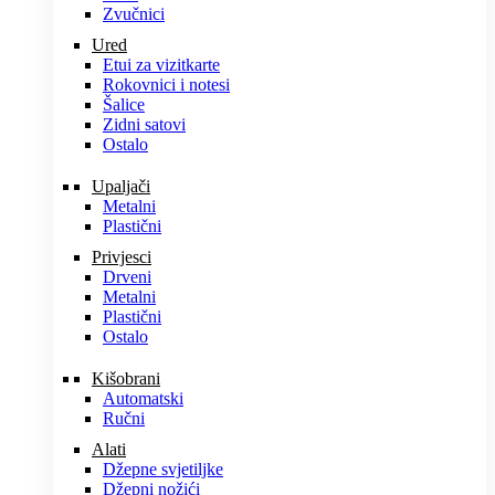
Zvučnici
Ured
Etui za vizitkarte
Rokovnici i notesi
Šalice
Zidni satovi
Ostalo
Upaljači
Metalni
Plastični
Privjesci
Drveni
Metalni
Plastični
Ostalo
Kišobrani
Automatski
Ručni
Alati
Džepne svjetiljke
Džepni nožići