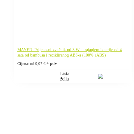
MAYER. Prijenosni zvučnik od 3 W s trajanjem baterije od 4
sata od bambusa i recikliranog ABS-a (100% rABS)
+ pdv
Cijena: od
9,07
€
Lista
želja