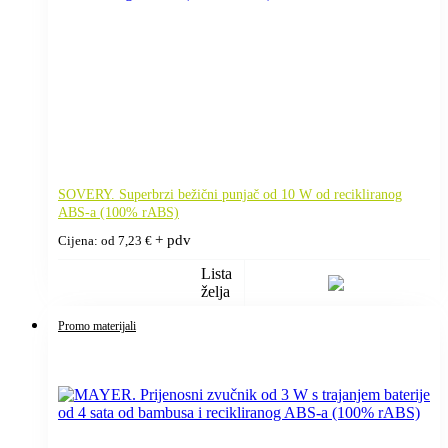
SOVERY. Superbrzi bežični punjač od 10 W od recikliranog
ABS-a (100% rABS)
+ pdv
Cijena: od
7,23
€
Lista
želja
Promo materijali