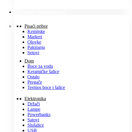
PROMO MATERIJALI
Pisaći pribor
Kemijske
Markeri
Olovke
Pakiranja
Setovi
Dom
Boce za vodu
Keramičke šalice
Ostalo
Pregače
Termos boce i šalice
Elektronika
Držači
Lampe
Powerbanks
Satovi
Slušalice
USB