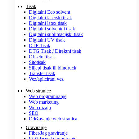
Tisak
Digitalni Eco solvent
Digitalni laserski tisak
Digitalni latex tisak
Digitalni solventni tisak
Digitalni sublimacijski tisak
Digitalni UV tisak
DTF Tisak
DTG Tisak / Direktni tisak
Offsetni tisak
Sitotisak
Slijepi tisak ili blindruck
Transfer tisak
Vez/aplicirani vez
Web stranice
Web programiranje
Web marketing
Web dizajn
SEO
Održavanje web stranica
Graviranje
Fiber/Jag graviranje
CO2 lasersko graviranje