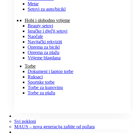
Metar
Setovi za auto/bicikl
Hobi i slobodno vrijeme
Beauty setovi
Igračke i dječji setovi
Naočale
Navijački rekviziti
Oprema za bicikl
Oprema za plažu
Vrijeme blagdana
Torbe
Dokument i laptop torbe
Ruksaci
Sportske torbe
Torbe za kupovinu
Torbe za plažu
POKLONI
Svi pokloni
MAUS – nova generacija zaštite od požara
O NAMA