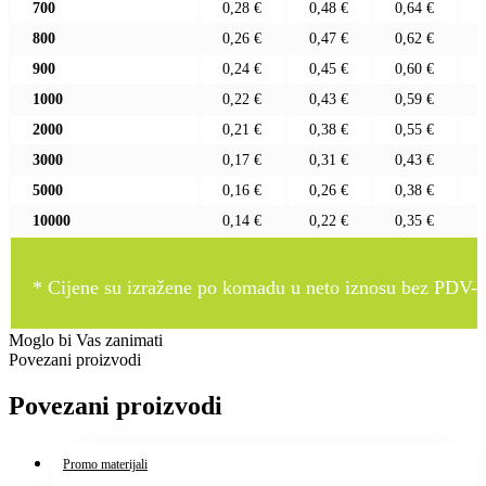
700
0,28 €
0,48 €
0,64 €
800
0,26 €
0,47 €
0,62 €
900
0,24 €
0,45 €
0,60 €
1000
0,22 €
0,43 €
0,59 €
2000
0,21 €
0,38 €
0,55 €
3000
0,17 €
0,31 €
0,43 €
5000
0,16 €
0,26 €
0,38 €
10000
0,14 €
0,22 €
0,35 €
* Cijene su izražene po komadu u neto iznosu bez PDV-a
Moglo bi Vas zanimati
Povezani proizvodi
Povezani proizvodi
Promo materijali