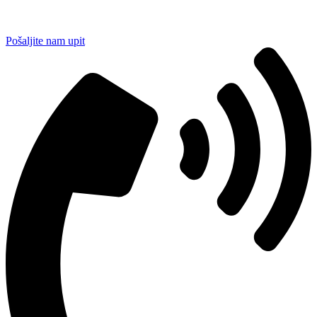
Pošaljite nam upit