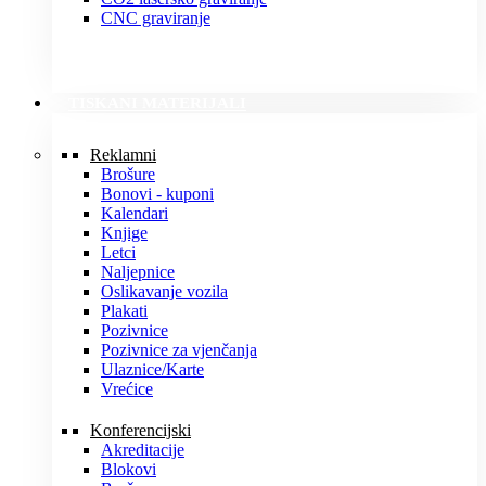
CNC graviranje
TISKANI MATERIJALI
Reklamni
Brošure
Bonovi - kuponi
Kalendari
Knjige
Letci
Naljepnice
Oslikavanje vozila
Plakati
Pozivnice
Pozivnice za vjenčanja
Ulaznice/Karte
Vrećice
Konferencijski
Akreditacije
Blokovi