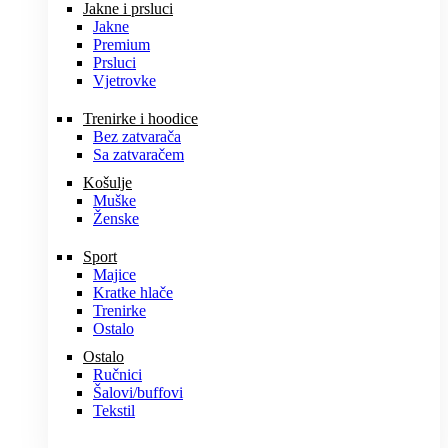
Jakne i prsluci
Jakne
Premium
Prsluci
Vjetrovke
Trenirke i hoodice
Bez zatvarača
Sa zatvaračem
Košulje
Muške
Ženske
Sport
Majice
Kratke hlače
Trenirke
Ostalo
Ostalo
Ručnici
Šalovi/buffovi
Tekstil