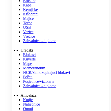
Brošure
Kape
Kemijske
Kišobrani
Majice
Torbe
USB
Vezice
Vrećice
Zahvalnice - diplome
Uredski
Blokovi
Kuverte
Mape
Memorandum
NCR/Samokopirajući blokovi
Pečati
Posjetnice/vizitkarte
Zahvalnice - diplome
Ambalaža
Kutije
Naljepnice
Omoti