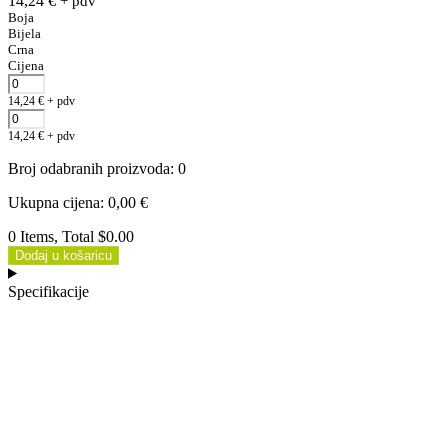
14,24
€
+ pdv
Boja
Bijela
Crna
Cijena
14,24
€
+ pdv
14,24
€
+ pdv
Broj odabranih proizvoda
:
0
Ukupna cijena
:
0,00
€
0 Items, Total $0.00
Dodaj u košaricu
Specifikacije