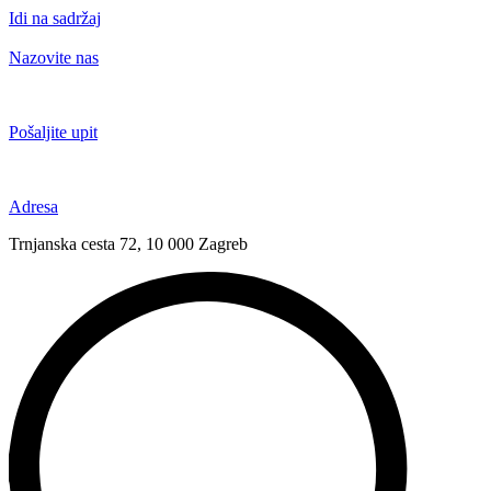
Idi na sadržaj
Nazovite nas
+385 91 6673 789
Pošaljite upit
novival@novival.hr
Adresa
Trnjanska cesta 72, 10 000 Zagreb