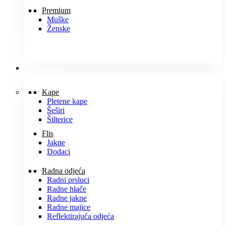
Premium
Muške
Ženske
ODJEĆA
Kape
Pletene kape
Šeširi
Šilterice
Flis
Jakne
Dodaci
Radna odjeća
Radni prsluci
Radne hlače
Radne jakne
Radne majice
Reflektirajuća odjeća