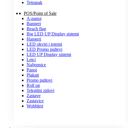
Tetrapak
POS/Point of Sale
A-panoi
Banneri
Beach flag
Big LED UP Display sistemi
Hangeri
LED okviri i totemi
LED Promo pultevi
LED UP Display sistemi
Letci
Naljepnice
Panoi
Plakati
Promo pultovi
Roll up
Tekstilni zidovi
Zastave
Zastavice
Wobbleri