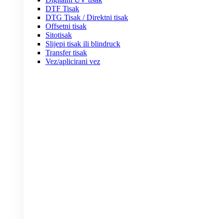
DTF Tisak
DTG Tisak / Direktni tisak
Offsetni tisak
Sitotisak
Slijepi tisak ili blindruck
Transfer tisak
Vez/aplicirani vez