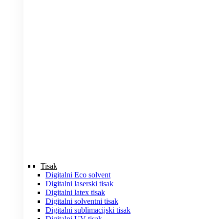
Tisak
Digitalni Eco solvent
Digitalni laserski tisak
Digitalni latex tisak
Digitalni solventni tisak
Digitalni sublimacijski tisak
Digitalni UV tisak