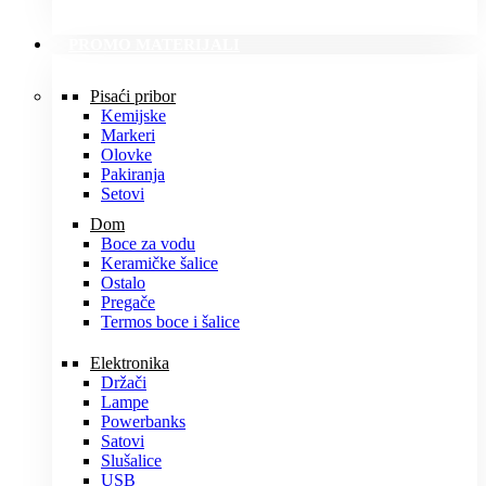
PROMO MATERIJALI
Pisaći pribor
Kemijske
Markeri
Olovke
Pakiranja
Setovi
Dom
Boce za vodu
Keramičke šalice
Ostalo
Pregače
Termos boce i šalice
Elektronika
Držači
Lampe
Powerbanks
Satovi
Slušalice
USB