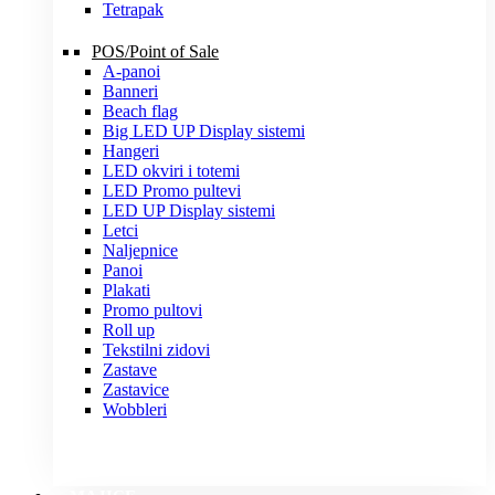
Tetrapak
POS/Point of Sale
A-panoi
Banneri
Beach flag
Big LED UP Display sistemi
Hangeri
LED okviri i totemi
LED Promo pultevi
LED UP Display sistemi
Letci
Naljepnice
Panoi
Plakati
Promo pultovi
Roll up
Tekstilni zidovi
Zastave
Zastavice
Wobbleri