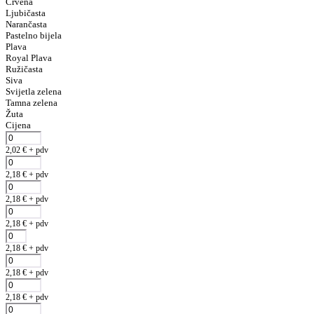
Crvena
Ljubičasta
Narančasta
Pastelno bijela
Plava
Royal Plava
Ružičasta
Siva
Svijetla zelena
Tamna zelena
Žuta
Cijena
2,02
€
+ pdv
2,18
€
+ pdv
2,18
€
+ pdv
2,18
€
+ pdv
2,18
€
+ pdv
2,18
€
+ pdv
2,18
€
+ pdv