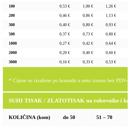
100
0,53 €
1,00 €
1,26 €
200
0,46 €
0,86 €
1,13 €
300
0,40 €
0,80 €
0,93 €
500
0,37 €
0,73 €
0,80 €
1000
0,27 €
0,42 €
0,64 €
2000
0,20 €
0,40 €
0,60 €
3000
0,16 €
0,33 €
0,53 €
* Cijene su izražene po komadu u neto iznosu bez PDV-a
SUHI TISAK / ZLATOTISAK na rokovnike i kož
KOLIČINA
(kom)
do 50
51 – 70