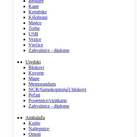
Brošure
Kape
Kemijske
Kišobrani
Majice
Torbe
USB
Vezice
Vrećice
Zahvalnice - diplome
Uredski
Blokovi
Kuverte
Mape
Memorandum
NCR/Samokopirajući blokovi
Pečati
Posjetnice/vizitkarte
Zahvalnice - diplome
Ambalaža
Kutije
Naljepnice
Omoti