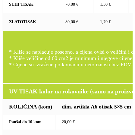
SUHI TISAK
70,00 €
1,50 €
ZLATOTISAK
80,00 €
1,70 €
* Kliše se naplaćuje posebno, a cijena ovisi o veličini i d
* Kliše veličine od 60 cm2 je minimum i njegove cijene
* Cijene su izražene po komadu u neto iznosu bez PDV-a
UV TISAK kolor na rokovnike (samo na proizvod
KOLIČINA
(kom)
dim. artikla A6 otisak 5×5 cm
Paušal do 10 kom
20,00 €