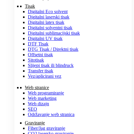
Tisak
Digitalni Eco solvent
Digitalni laserski tisak
Digitalni latex tisak
Digitalni solventni tisak
Digitalni sublimacijski tisak
Digitalni UV tisak
DTF Tisak
DTG Tisak / Direktni tisak
Offsetni tisak
Sitotisak
Slijepi tisak ili blindruck
Transfer tisak
Vez/aplicirani vez
Web stranice
Web programiranje
Web marketing
Web dizajn
SEO
Održavanje web stranica
Graviranje
Fiber/Jag graviranje
CO2 lasersko graviranje