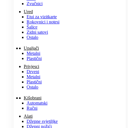
Zvučnici
Ured
Etui za vizitkarte
Rokovnici i notesi
Šalice
Zidni satovi
Ostalo
Upaljači
Metalni
Plastični
Privjesci
Drveni
Metalni
Plastični
Ostalo
Kišobrani
Automatski
Ručni
Alati
Džepne svjetiljke
Džepni nožići