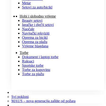
Metar
Setovi za auto/bicikl
Hobi i slobodno vrijeme
Beauty setovi
Igračke i dječji setovi
Naočale
Navijački rekviziti
Oprema za bicikl
Oprema za plažu
Vrijeme blagdana
Torbe
Dokument i laptop torbe
Ruksaci
Sportske torbe
Torbe za kupovinu
Torbe za plažu
POKLONI
Svi pokloni
MAUS – nova generacija zaštite od požara
O NAMA