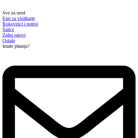
Sve za ured
Etui za vizitkarte
Rokovnici i notesi
Šalice
Zidni satovi
Ostalo
Imate pitanja?