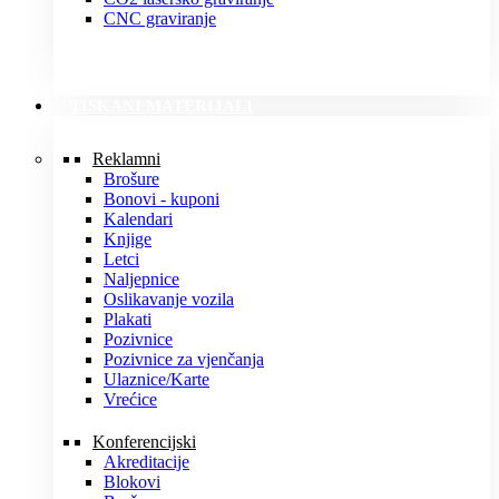
CNC graviranje
TISKANI MATERIJALI
Reklamni
Brošure
Bonovi - kuponi
Kalendari
Knjige
Letci
Naljepnice
Oslikavanje vozila
Plakati
Pozivnice
Pozivnice za vjenčanja
Ulaznice/Karte
Vrećice
Konferencijski
Akreditacije
Blokovi