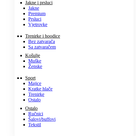
Jakne i prsluci
Jakne
Premium
Prsluci
Vjetrovke
Trenirke i hoodice
Bez zatvarača
Sa zatvaračem
Košulje
Muške
Ženske
Sport
Majice
Kratke hlače
Trenirke
Ostalo
Ostalo
Ručnici
Šalovi/buffovi
Tekstil