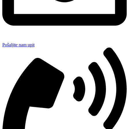
Pošaljite nam upit