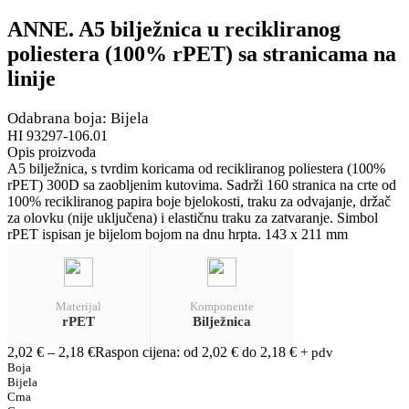
ANNE. A5 bilježnica u recikliranog
poliestera (100% rPET) sa stranicama na
linije
Odabrana boja: Bijela
HI 93297-106.01
Opis proizvoda
A5 bilježnica, s tvrdim koricama od recikliranog poliestera (100%
rPET) 300D sa zaobljenim kutovima. Sadrži 160 stranica na crte od
100% recikliranog papira boje bjelokosti, traku za odvajanje, držač
za olovku (nije uključena) i elastičnu traku za zatvaranje. Simbol
rPET ispisan je bijelom bojom na dnu hrpta. 143 x 211 mm
Materijal
Komponente
rPET
Bilježnica
2,02
€
–
2,18
€
Raspon cijena: od 2,02 € do 2,18 €
+ pdv
Boja
Bijela
Crna