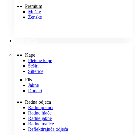
Premium
Muške
Ženske
ODJEĆA
Kape
Pletene kape
Šeširi
Šilterice
Flis
Jakne
Dodaci
Radna odjeća
Radni prsluci
Radne hlače
Radne jakne
Radne majice
Reflektirajuća odjeća