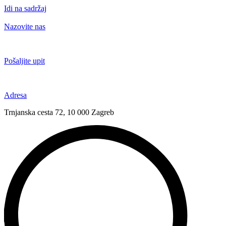
Idi na sadržaj
Nazovite nas
+385 91 6673 789
Pošaljite upit
novival@novival.hr
Adresa
Trnjanska cesta 72, 10 000 Zagreb