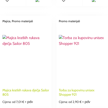
Majica
, Promo materijali
Promo materijali
Majica kratkih rukava dječja Sailor
Torba za kupovinu unisex
805
Shopper 921
+ pdv
+ pdv
Cijena: od
7,01
€
Cijena: od
2,90
€