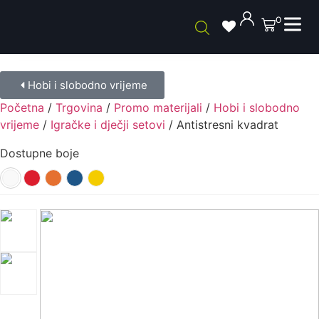
0
Hobi i slobodno vrijeme
Početna
/
Trgovina
/
Promo materijali
/
Hobi i slobodno
vrijeme
/
Igračke i dječji setovi
/ Antistresni kvadrat
Dostupne boje