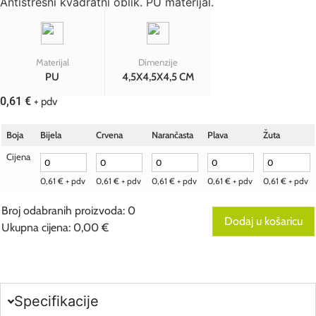
Antistresni kvadratni oblik. PU materijal.
Materijal
Dimenzije
PU
4,5X4,5X4,5 CM
0,61
€
+ pdv
Boja
Bijela
Crvena
Narančasta
Plava
Žuta
Cijena
0,61
€
+ pdv
0,61
€
+ pdv
0,61
€
+ pdv
0,61
€
+ pdv
0,61
€
+ pdv
Broj odabranih proizvoda
:
0
Dodaj u košaricu
Ukupna cijena
:
0,00 €
0
Broj
odabranih
proizvoda.
Your
total
Specifikacije
is