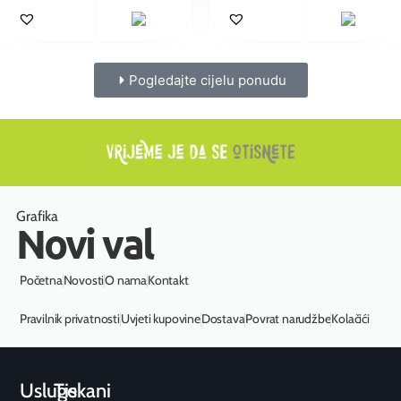
Pogledajte cijelu ponudu
Grafika
Novi val
Početna
Novosti
O nama
Kontakt
Pravilnik privatnosti
Uvjeti kupovine
Dostava
Povrat narudžbe
Kolačići
Usluge
Tiskani