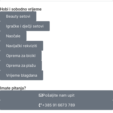
0,00 €
Hobi i sobodno vrijeme
Beauty setovi
Igračke i dječji setovi
Naočale
Navijački rekviziti
Oprema za bicikl
Oprema za plažu
Vrijeme blagdana
Imate pitanja?
Pošaljite nam upit
+385 91 6673 789