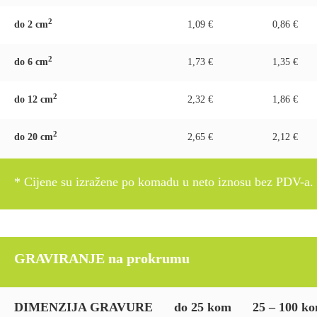
2
do 2 c
m
1,09 €
0,86 €
2
do 6 c
m
1,73 €
1,35 €
2
do 12 c
m
2,32 €
1,86 €
2
do 20 c
m
2,65 €
2,12 €
* Cijene su izražene po komadu u neto iznosu bez PDV-a.
GRAVIRANJE na prokrumu
DIMENZIJA GRAVURE
do 25 kom
25 – 100 k