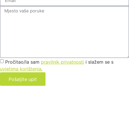
Pročitao/la sam
pravilnik privatnosti
i slažem se s
uvjetima korištenja
.
Pošaljite upit