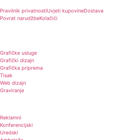
Pravilnik privatnosti
Uvjeti kupovine
Dostava
Povrat narudžbe
Kolačići
Usluge
Grafičke usluge
Grafički dizajn
Grafička priprema
Tisak
Web dizajn
Graviranje
Tiskani materijali
Reklamni
Konferencijski
Uredski