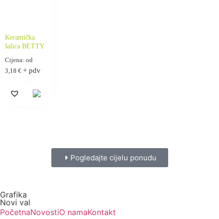
Keramička
šalica BETTY
Cijena: od
+ pdv
3,18
€
Pogledajte cijelu ponudu
Grafika
Novi val
Početna
Novosti
O nama
Kontakt