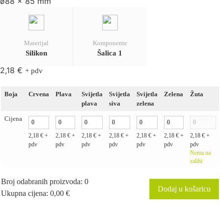
ø88 x 85 mm
Materijal
Komponente
Silikon
Šalica 1
2,18
€
+ pdv
Boja
Crvena
Plava
Svijetla
Svijetla
Svijetla
Zelena
Žuta
plava
siva
zelena
Cijena
2,18
€
+
2,18
€
+
2,18
€
+
2,18
€
+
2,18
€
+
2,18
€
+
2,18
€
+
pdv
pdv
pdv
pdv
pdv
pdv
pdv
Nema na
zalihi
Broj odabranih proizvoda
:
0
Dodaj u košaricu
Ukupna cijena
:
0,00
€
0
Items,
Total