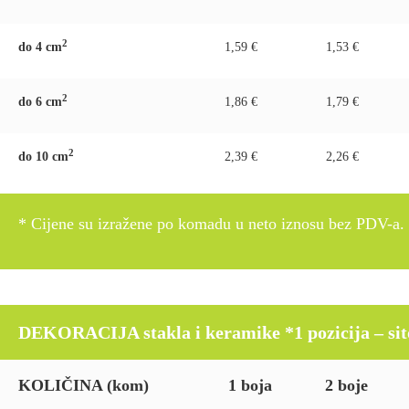
2
do 4 c
m
1,59 €
1,53 €
2
do 6 c
m
1,86 €
1,79 €
2
do 10 c
m
2,39 €
2,26 €
* Cijene su izražene po komadu u neto iznosu bez PDV-a.
DEKORACIJA stakla i keramike *1 pozicija – sito p
KOLIČINA (kom)
1 boja
2 boje