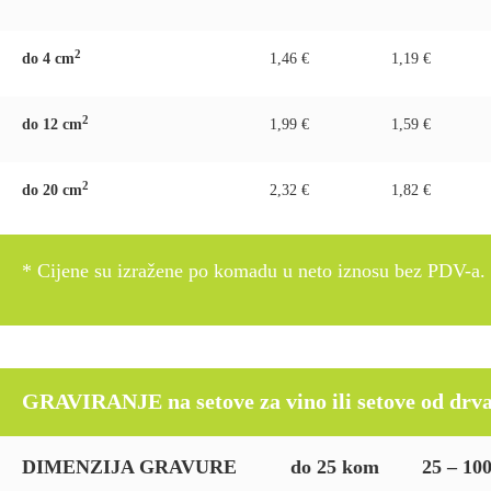
2
do 4 c
m
1,46 €
1,19 €
2
do 12 c
m
1,99 €
1,59 €
2
do 20 c
m
2,32 €
1,82 €
* Cijene su izražene po komadu u neto iznosu bez PDV-a.
GRAVIRANJE na setove za vino ili setove od drva
DIMENZIJA GRAVURE
do 25 kom
25 – 10