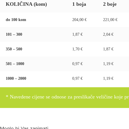
KOLIČINA (kom)
1 boja
2 boje
do 100 kom
204,00 €
221,00 €
101 – 300
1,87 €
2,04 €
350 – 500
1,70 €
1,87 €
501 – 1000
0,97 €
1,19 €
1000 – 2000
0,97 €
1,19 €
* Navedene cijene se odnose za preslikače veličine koje pre
Moglo bi Vas zanimati