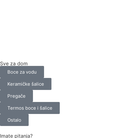
Sve za dom
Boce za vodu
Keramičke šalice
Pregače
Termos boce i šalice
Ostalo
Imate pitanja?