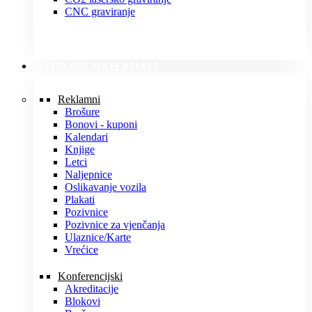
CNC graviranje
TISKANI MATERIJALI
Reklamni
Brošure
Bonovi - kuponi
Kalendari
Knjige
Letci
Naljepnice
Oslikavanje vozila
Plakati
Pozivnice
Pozivnice za vjenčanja
Ulaznice/Karte
Vrećice
Konferencijski
Akreditacije
Blokovi