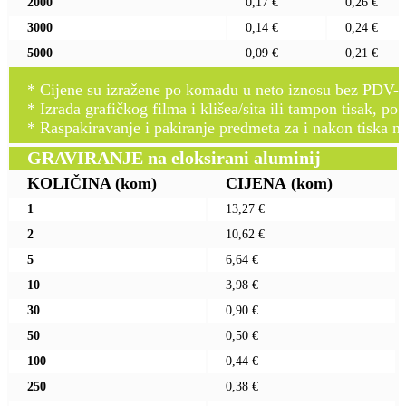
2000
0,17 €
0,26 €
3000
0,14 €
0,24 €
5000
0,09 €
0,21 €
* Cijene su izražene po komadu u neto iznosu bez PDV-a
* Izrada grafičkog filma i klišea/sita ili tampon tisak, po 
* Raspakiravanje i pakiranje predmeta za i nakon tiska n
GRAVIRANJE na eloksirani aluminij
KOLIČINA
(kom)
CIJENA
(kom)
1
13,27 €
2
10,62 €
5
6,64 €
10
3,98 €
30
0,90 €
50
0,50 €
100
0,44 €
250
0,38 €