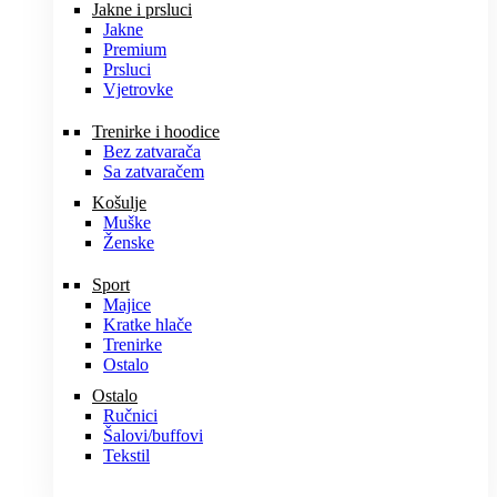
Jakne i prsluci
Jakne
Premium
Prsluci
Vjetrovke
Trenirke i hoodice
Bez zatvarača
Sa zatvaračem
Košulje
Muške
Ženske
Sport
Majice
Kratke hlače
Trenirke
Ostalo
Ostalo
Ručnici
Šalovi/buffovi
Tekstil