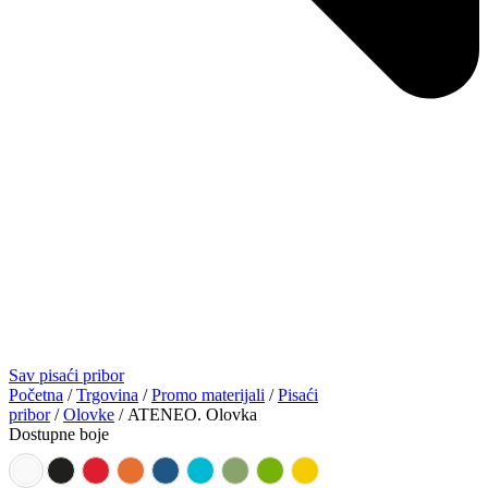
Sav pisaći pribor
Početna
/
Trgovina
/
Promo materijali
/
Pisaći
pribor
/
Olovke
/ ATENEO. Olovka
Dostupne boje