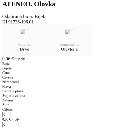
ATENEO. Olovka
Odabrana boja: Bijela
HI 91736-106.01
Materijal
Komponente
Drvo
Olovka 1
0,06
€
+ pdv
Boja
Bijela
Crna
Crvena
Narančasta
Plava
Svijetla plava
Svijetla zelena
Zelena
Žuta
Cijena
0,06
€
+ pdv