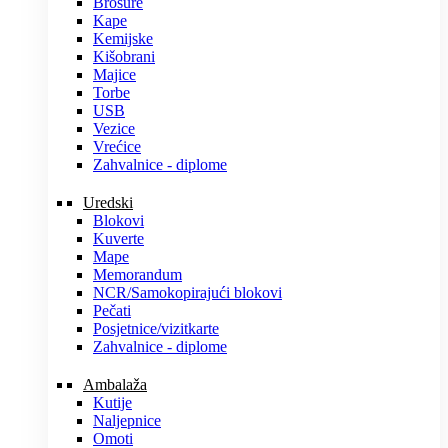
Brošure
Kape
Kemijske
Kišobrani
Majice
Torbe
USB
Vezice
Vrećice
Zahvalnice - diplome
Uredski
Blokovi
Kuverte
Mape
Memorandum
NCR/Samokopirajući blokovi
Pečati
Posjetnice/vizitkarte
Zahvalnice - diplome
Ambalaža
Kutije
Naljepnice
Omoti