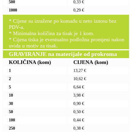
500
0,33 €
1000
0,29 €
* Cijene su izražene po komadu u neto iznosu bez
PDV-a.
* Minimalna količina za tisak je 1 kom.
* Cijena tiska je eventualno podložna promjeni nakon
uvida u motiv za tisak.
GRAVIRANJE na materijale od prokroma
KOLIČINA
(kom)
CIJENA
(kom)
1
13,27 €
2
10,62 €
5
6,64 €
10
3,98 €
30
0,90 €
50
0,50 €
100
0,44 €
250
0,38 €