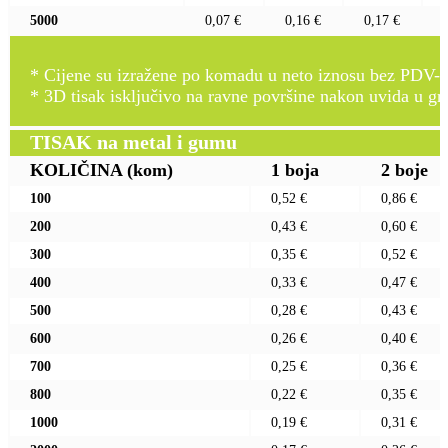
5000
0,07 €
0,16 €
0,17 €
* Cijene su izražene po komadu u neto iznosu bez PDV-a
* 3D tisak isključivo na ravne površine nakon uvida u gr
TISAK na metal i gumu
KOLIČINA
(kom)
1 boja
2 boje
100
0,52 €
0,86 €
200
0,43 €
0,60 €
300
0,35 €
0,52 €
400
0,33 €
0,47 €
500
0,28 €
0,43 €
600
0,26 €
0,40 €
700
0,25 €
0,36 €
800
0,22 €
0,35 €
1000
0,19 €
0,31 €