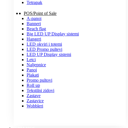
Tetrapak
POS/Point of Sale
A-panoi
Banneri
Beach flag
Big LED UP Display sistemi
Hangeri
LED okviri i totemi
LED Promo pultevi
LED UP Display sistemi
Letci
Naljepnice
Panoi
Plakati
Promo pultovi
Roll up
Tekstilni zidovi
Zastave
Zastavice
Wobbleri