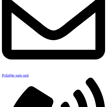
Pošaljite nam upit