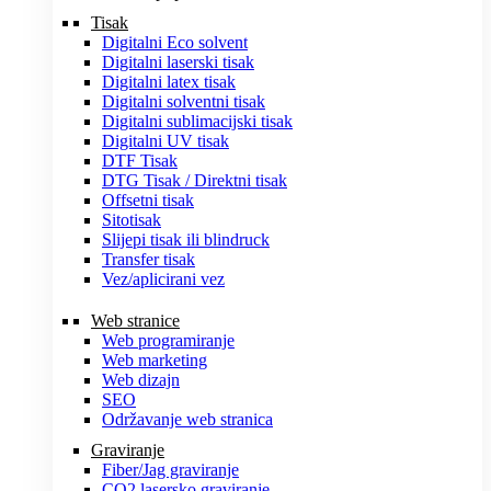
Tisak
Digitalni Eco solvent
Digitalni laserski tisak
Digitalni latex tisak
Digitalni solventni tisak
Digitalni sublimacijski tisak
Digitalni UV tisak
DTF Tisak
DTG Tisak / Direktni tisak
Offsetni tisak
Sitotisak
Slijepi tisak ili blindruck
Transfer tisak
Vez/aplicirani vez
Web stranice
Web programiranje
Web marketing
Web dizajn
SEO
Održavanje web stranica
Graviranje
Fiber/Jag graviranje
CO2 lasersko graviranje