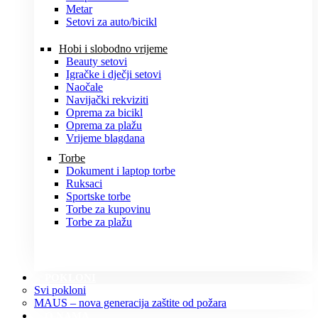
Metar
Setovi za auto/bicikl
Hobi i slobodno vrijeme
Beauty setovi
Igračke i dječji setovi
Naočale
Navijački rekviziti
Oprema za bicikl
Oprema za plažu
Vrijeme blagdana
Torbe
Dokument i laptop torbe
Ruksaci
Sportske torbe
Torbe za kupovinu
Torbe za plažu
POKLONI
Svi pokloni
MAUS – nova generacija zaštite od požara
O NAMA