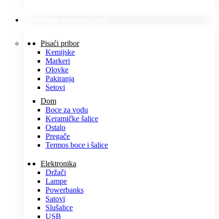
PROMO MATERIJALI
Pisaći pribor
Kemijske
Markeri
Olovke
Pakiranja
Setovi
Dom
Boce za vodu
Keramičke šalice
Ostalo
Pregače
Termos boce i šalice
Elektronika
Držači
Lampe
Powerbanks
Satovi
Slušalice
USB