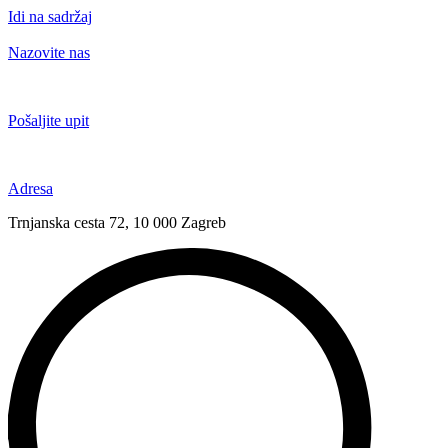
Idi na sadržaj
Nazovite nas
+385 91 6673 789
Pošaljite upit
novival@novival.hr
Adresa
Trnjanska cesta 72, 10 000 Zagreb