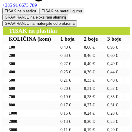
+385 91 6673 789
TISAK na plastiku
TISAK na metal i gumu
GRAVIRANJE na eloksirani aluminij
GRAVIRANJE na materijale od prokroma
TISAK na plastiku
KOLIČINA
(kom)
1 boja
2 boje
3 boje
100
0,40 €
0,66 €
0,93 €
200
0,33 €
0,46 €
0,60 €
300
0,27 €
0,40 €
0,49 €
400
0,25 €
0,36 €
0,44 €
500
0,21 €
0,33 €
0,40 €
600
0,20 €
0,31 €
0,37 €
700
0,19 €
0,28 €
0,35 €
800
0,17 €
0,27 €
0,31 €
1000
0,15 €
0,24 €
0,28 €
2000
0,13 €
0,20 €
0,25 €
3000
0,11 €
0,19 €
0,20 €