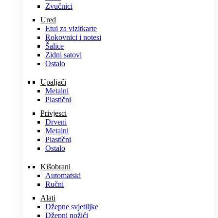
Zvučnici
Ured
Etui za vizitkarte
Rokovnici i notesi
Šalice
Zidni satovi
Ostalo
Upaljači
Metalni
Plastični
Privjesci
Drveni
Metalni
Plastični
Ostalo
Kišobrani
Automatski
Ručni
Alati
Džepne svjetiljke
Džepni nožići