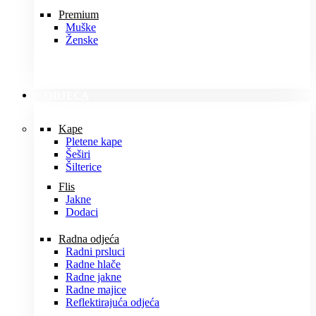
Premium
Muške
Ženske
ODJEĆA
Kape
Pletene kape
Šeširi
Šilterice
Flis
Jakne
Dodaci
Radna odjeća
Radni prsluci
Radne hlače
Radne jakne
Radne majice
Reflektirajuća odjeća