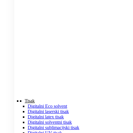
Tisak
Digitalni Eco solvent
Digitalni laserski tisak
Digitalni latex tisak
Digitalni solventni tisak
Digitalni sublimacijski tisak
Digitalni UV tisak