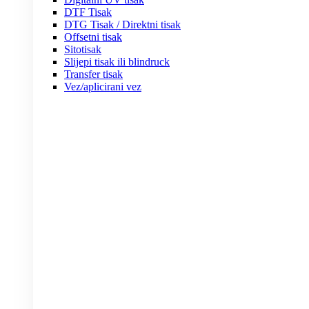
DTF Tisak
DTG Tisak / Direktni tisak
Offsetni tisak
Sitotisak
Slijepi tisak ili blindruck
Transfer tisak
Vez/aplicirani vez