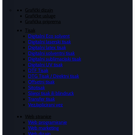
Grafički dizajn
Grafičke usluge
Grafička priprema
Tisak
Digitalni Eco solvent
Digitalni laserski tisak
Digitalni latex tisak
Digitalni solventni tisak
Digitalni sublimacijski tisak
Digitalni UV tisak
DTF Tisak
DTG Tisak / Direktni tisak
Offsetni tisak
Sitotisak
Slijepi tisak ili blindruck
Transfer tisak
Vez/aplicirani vez
Web stranice
Web programiranje
Web marketing
Web dizajn