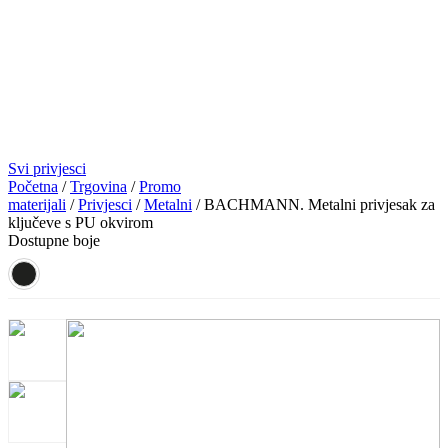
Svi privjesci
Početna
/
Trgovina
/
Promo
materijali
/
Privjesci
/
Metalni
/ BACHMANN. Metalni privjesak za
ključeve s PU okvirom
Dostupne boje