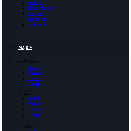
Roll up
Tekstilni zidovi
Zastave
Zastavice
Wobbleri
MAJICE
T-shirt
Muške
Ženske
Unisex
Dječje
Fit
Muške
Ženske
Unisex
Dječje
Polo