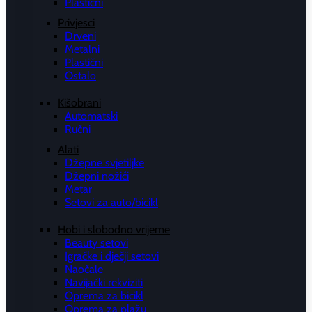
Plastični
Privjesci
Drveni
Metalni
Plastični
Ostalo
Kišobrani
Automatski
Ručni
Alati
Džepne svjetiljke
Džepni nožići
Metar
Setovi za auto/bicikl
Hobi i slobodno vrijeme
Beauty setovi
Igračke i dječji setovi
Naočale
Navijački rekviziti
Oprema za bicikl
Oprema za plažu