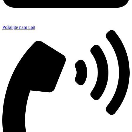
Pošaljite nam upit