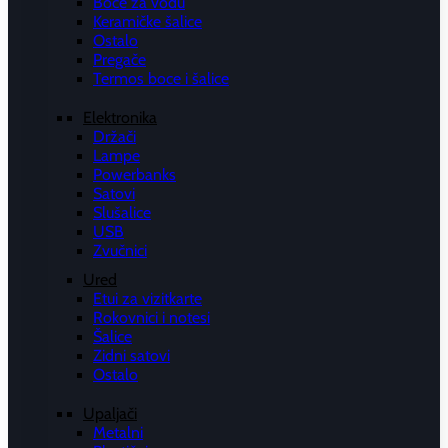
Boce za vodu
Keramičke šalice
Ostalo
Pregače
Termos boce i šalice
Elektronika
Držači
Lampe
Powerbanks
Satovi
Slušalice
USB
Zvučnici
Ured
Etui za vizitkarte
Rokovnici i notesi
Šalice
Zidni satovi
Ostalo
Upaljači
Metalni