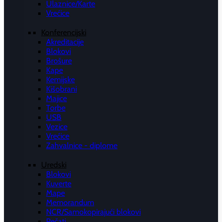
Ulaznice/Karte
Vrećice
Konferencijski
Akreditacije
Blokovi
Brošure
Kape
Kemijske
Kišobrani
Majice
Torbe
USB
Vezice
Vrećice
Zahvalnice - diplome
Uredski
Blokovi
Kuverte
Mape
Memorandum
NCR/Samokopirajući blokovi
Pečati