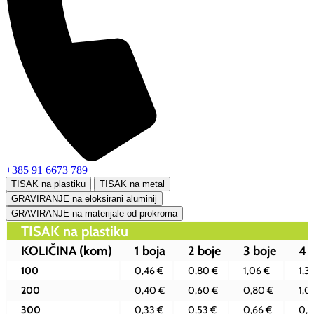
+385 91 6673 789
TISAK na plastiku
TISAK na metal
GRAVIRANJE na eloksirani aluminij
GRAVIRANJE na materijale od prokroma
TISAK na plastiku
KOLIČINA
(kom)
1 boja
2 boje
3 boje
4 
100
0,46 €
0,80 €
1,06 €
1,3
200
0,40 €
0,60 €
0,80 €
1,0
300
0,33 €
0,53 €
0,66 €
0,9