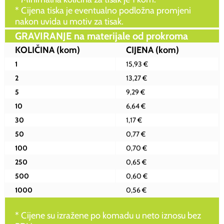
* Cijena tiska je eventualno podložna promjeni
nakon uvida u motiv za tisak.
GRAVIRANJE na materijale od prokroma
KOLIČINA
(kom)
CIJENA
(kom)
1
15,93 €
2
13,27 €
5
9,29 €
10
6,64 €
30
1,17 €
50
0,77 €
100
0,70 €
250
0,65 €
500
0,60 €
1000
0,56 €
* Cijene su izražene po komadu u neto iznosu bez