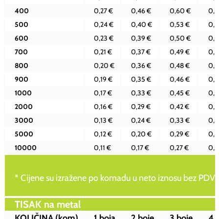
400
0,27 €
0,46 €
0,60 €
0,8
500
0,24 €
0,40 €
0,53 €
0,6
600
0,23 €
0,39 €
0,50 €
0,6
700
0,21 €
0,37 €
0,49 €
0,6
800
0,20 €
0,36 €
0,48 €
0,6
900
0,19 €
0,35 €
0,46 €
0,5
1000
0,17 €
0,33 €
0,45 €
0,5
2000
0,16 €
0,29 €
0,42 €
0,5
3000
0,13 €
0,24 €
0,33 €
0,4
5000
0,12 €
0,20 €
0,29 €
0,4
10000
0,11 €
0,17 €
0,27 €
0,3
* Cijene su izražene po komadu u neto iznosu bez PDV-
TISAK na metal
KOLIČINA
(kom)
1 boja
2 boje
3 boje
4 