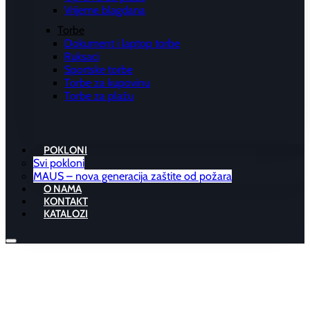
Vrijeme blagdana
Torbe
Dokument i laptop torbe
Ruksaci
Sportske torbe
Torbe za kupovinu
Torbe za plažu
POKLONI
Svi pokloni
MAUS – nova generacija zaštite od požara
O NAMA
KONTAKT
KATALOZI