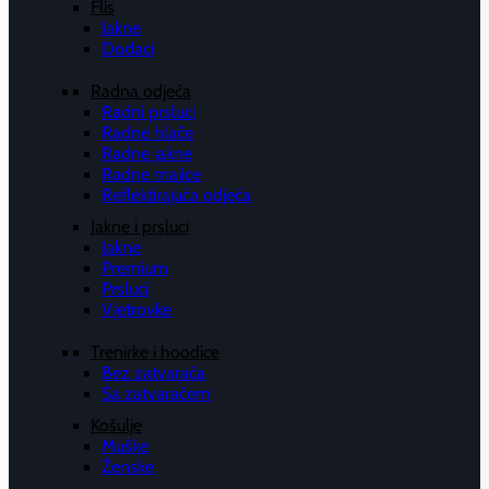
Flis
Jakne
Dodaci
Radna odjeća
Radni prsluci
Radne hlače
Radne jakne
Radne majice
Reflektirajuća odjeća
Jakne i prsluci
Jakne
Premium
Prsluci
Vjetrovke
Trenirke i hoodice
Bez zatvarača
Sa zatvaračem
Košulje
Muške
Ženske