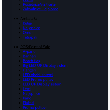
Posjetnice/vizitkarte
Zahvalnice - diplome
Ambalaža
Kutije
Naljepnice
Omoti
Tetrapak
POS/Point of Sale
A-panoi
Banneri
Beach flag
Big LED UP Display sistemi
Hangeri
LED okviri i totemi
LED Promo pultevi
LED UP Display sistemi
Letci
Naljepnice
Panoi
Plakati
Promo pultovi