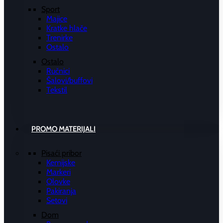
Sport
Majice
Kratke hlače
Trenirke
Ostalo
Ostalo
Ručnici
Šalovi/buffovi
Tekstil
PROMO MATERIJALI
Pisaći pribor
Kemijske
Markeri
Olovke
Pakiranja
Setovi
Dom