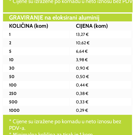
* Cijene su izražene po komadu u neto iznosu bez PDV-
GRAVIRANJE na eloksirani aluminij
KOLIČINA
(kom)
CIJENA
(kom)
1
13,27 €
2
10,62 €
5
6,64 €
10
3,98 €
30
0,90 €
50
0,50 €
100
0,44 €
250
0,38 €
500
0,33 €
1000
0,29 €
* Cijene su izražene po komadu u neto iznosu bez
PDV-a.
* Minimalna količina za tisak je 1 kom.