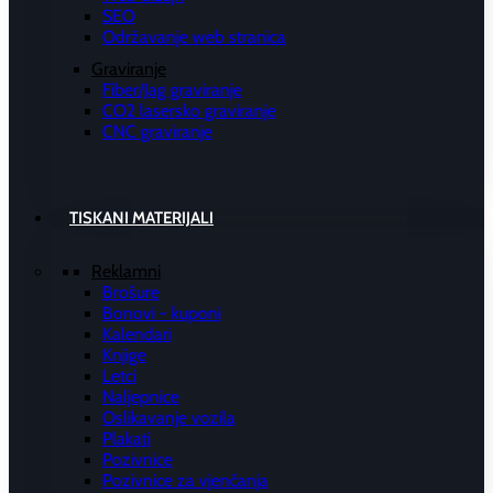
SEO
Održavanje web stranica
Graviranje
Fiber/Jag graviranje
CO2 lasersko graviranje
CNC graviranje
TISKANI MATERIJALI
Reklamni
Brošure
Bonovi - kuponi
Kalendari
Knjige
Letci
Naljepnice
Oslikavanje vozila
Plakati
Pozivnice
Pozivnice za vjenčanja