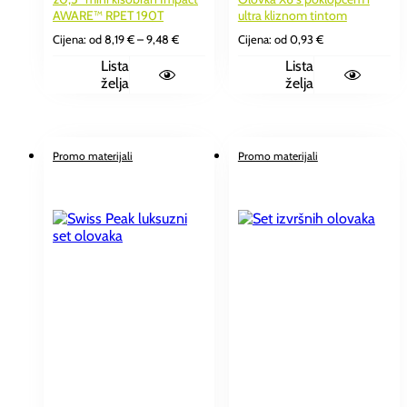
AWARE™ RPET 190T
ultra kliznom tintom
Raspon
Cijena: od
8,19
€
–
9,48
€
Cijena: od
0,93
€
cijena:
Lista
Lista
od
8,19 €
želja
želja
do
9,48 €
Promo materijali
Promo materijali