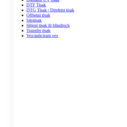
DTF Tisak
DTG Tisak / Direktni tisak
Offsetni tisak
Sitotisak
Slijepi tisak ili blindruck
Transfer tisak
Vez/aplicirani vez