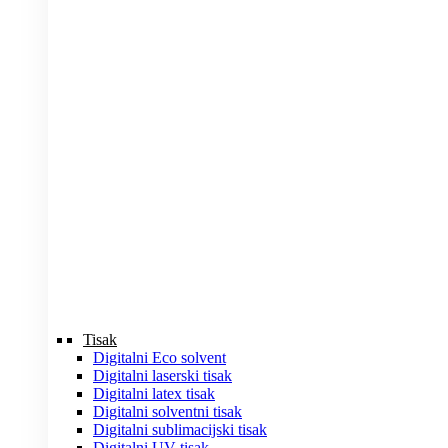
Tisak
Digitalni Eco solvent
Digitalni laserski tisak
Digitalni latex tisak
Digitalni solventni tisak
Digitalni sublimacijski tisak
Digitalni UV tisak