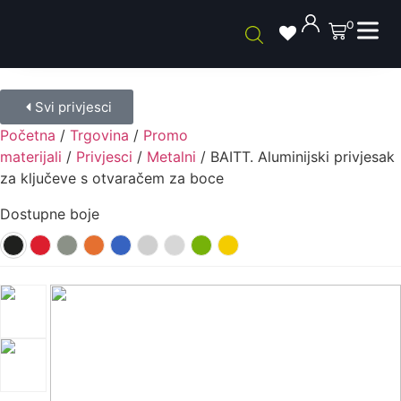
0
Svi privjesci
Početna
/
Trgovina
/
Promo
materijali
/
Privjesci
/
Metalni
/ BAITT. Aluminijski privjesak
za ključeve s otvaračem za boce
Dostupne boje