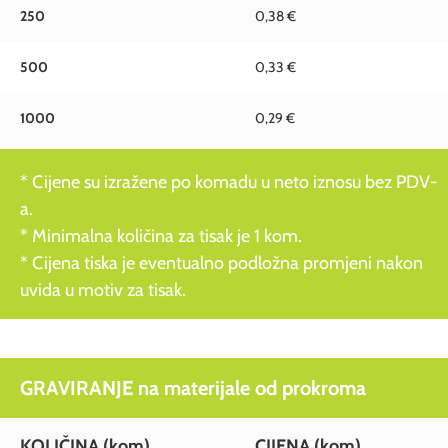
250
0,38 €
500
0,33 €
1000
0,29 €
* Cijene su izražene po komadu u neto iznosu bez PDV-
a.
* Minimalna količina za tisak je 1 kom.
* Cijena tiska je eventualno podložna promjeni nakon
uvida u motiv za tisak.
GRAVIRANJE na materijale od prokroma
KOLIČINA
(kom)
CIJENA
(kom)