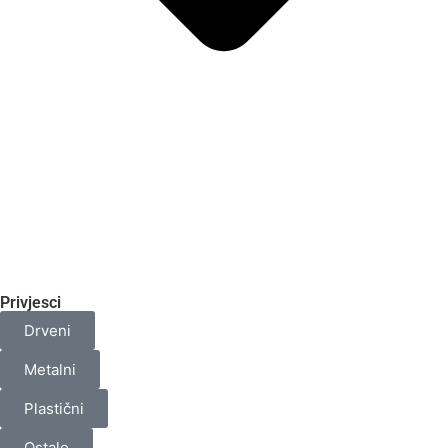
Privjesci
Drveni
Metalni
Plastični
Ostalo