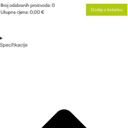
Broj odabranih proizvoda
:
0
Dodaj u košaricu
Ukupna cijena
:
0,00 €
0
Broj
odabranih
proizvoda.
Your
total
Specifikacije
is
0,00 €