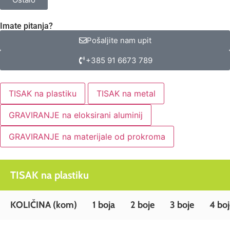
Imate pitanja?
Pošaljite nam upit
+385 91 6673 789
TISAK na plastiku
TISAK na metal
GRAVIRANJE na eloksirani aluminij
GRAVIRANJE na materijale od prokroma
TISAK na plastiku
KOLIČINA
(kom)
1 boja
2 boje
3 boje
4 boj