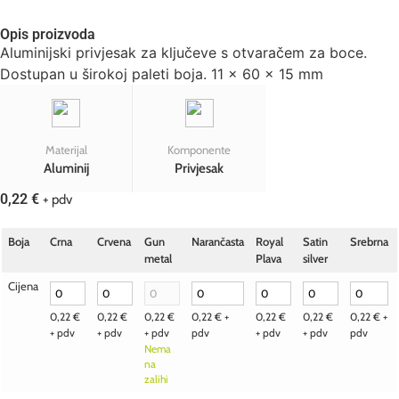
Opis proizvoda
Aluminijski privjesak za ključeve s otvaračem za boce.
Dostupan u širokoj paleti boja. 11 x 60 x 15 mm
Materijal
Komponente
Aluminij
Privjesak
0,22
€
+ pdv
Boja
Crna
Crvena
Gun
Narančasta
Royal
Satin
Srebrna
metal
Plava
silver
Cijena
0,22
€
0,22
€
0,22
€
0,22
€
+
0,22
€
0,22
€
0,22
€
+
+ pdv
+ pdv
+ pdv
pdv
+ pdv
+ pdv
pdv
Nema
na
zalihi