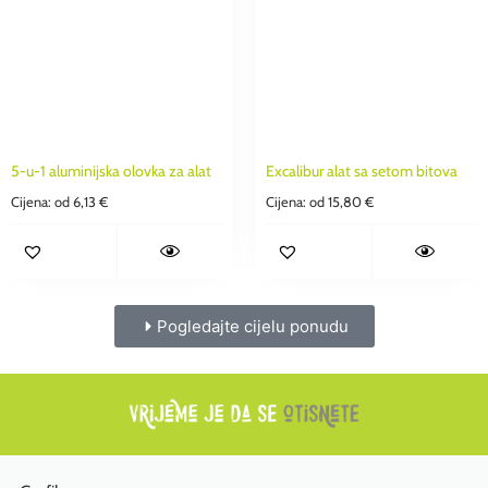
5-u-1 aluminijska olovka za alat
Excalibur alat sa setom bitova
Cijena: od
6,13
€
Cijena: od
15,80
€
Pogledajte cijelu ponudu