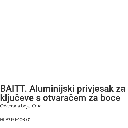
BAITT. Aluminijski privjesak za
ključeve s otvaračem za boce
Odabrana boja: Crna
HI 93151-103.01