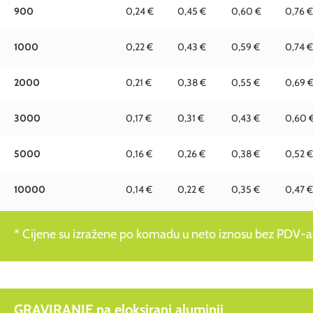
900
0,24 €
0,45 €
0,60 €
0,76 €
1000
0,22 €
0,43 €
0,59 €
0,74 €
2000
0,21 €
0,38 €
0,55 €
0,69 
3000
0,17 €
0,31 €
0,43 €
0,60 
5000
0,16 €
0,26 €
0,38 €
0,52 €
10000
0,14 €
0,22 €
0,35 €
0,47 €
* Cijene su izražene po komadu u neto iznosu bez PDV-a
GRAVIRANJE na eloksirani aluminij