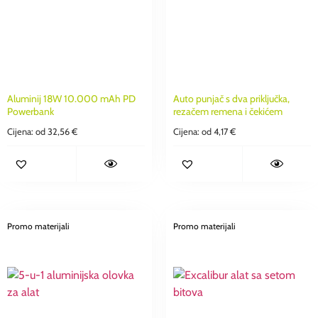
Aluminij 18W 10.000 mAh PD
Auto punjač s dva priključka,
Powerbank
rezačem remena i čekićem
Cijena: od
32,56
€
Cijena: od
4,17
€
Promo materijali
Promo materijali