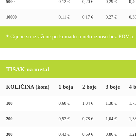
5000
0,12 €
0,20 €
0,29 €
0,4
10000
0,11 €
0,17 €
0,27 €
0,3
* Cijene su izražene po komadu u neto iznosu bez PDV-a.
TISAK na metal
KOLIČINA
(kom)
1 boja
2 boje
3 boje
4 
100
0,60 €
1,04 €
1,38 €
1,7
200
0,52 €
0,78 €
1,04 €
1,3
300
0,43 €
0,69 €
0,86 €
1,2