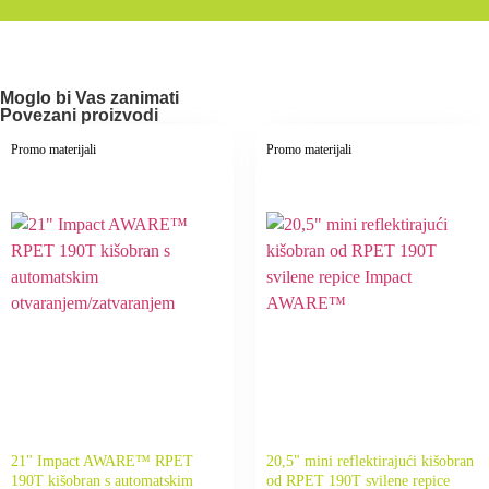
Moglo bi Vas zanimati
Povezani proizvodi
Promo materijali
Promo materijali
21" Impact AWARE™ RPET
20,5" mini reflektirajući kišobran
190T kišobran s automatskim
od RPET 190T svilene repice