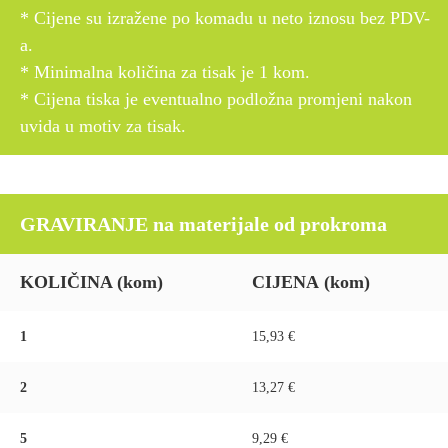
* Cijene su izražene po komadu u neto iznosu bez PDV-
a.
* Minimalna količina za tisak je 1 kom.
* Cijena tiska je eventualno podložna promjeni nakon
uvida u motiv za tisak.
GRAVIRANJE na materijale od prokroma
KOLIČINA
(kom)
CIJENA
(kom)
1
15,93 €
2
13,27 €
5
9,29 €