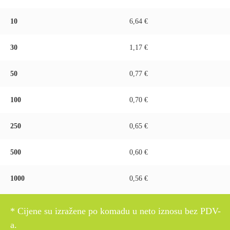
10
6,64 €
30
1,17 €
50
0,77 €
100
0,70 €
250
0,65 €
500
0,60 €
1000
0,56 €
* Cijene su izražene po komadu u neto iznosu bez PDV-
a.