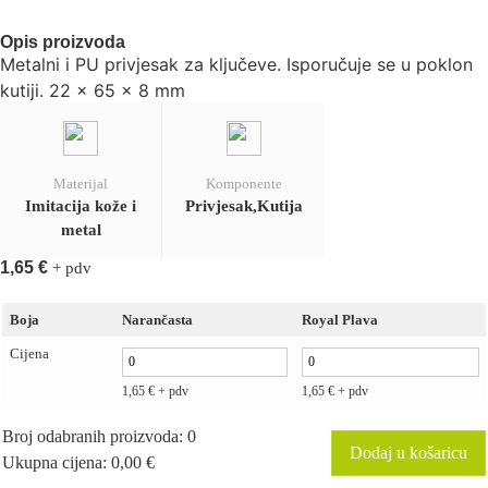
Opis proizvoda
Metalni i PU privjesak za ključeve. Isporučuje se u poklon
kutiji. 22 x 65 x 8 mm
Materijal
Komponente
Imitacija kože i
Privjesak,Kutija
metal
1,65
€
+ pdv
Boja
Narančasta
Royal Plava
Cijena
1,65
€
+ pdv
1,65
€
+ pdv
Broj odabranih proizvoda
:
0
Dodaj u košaricu
Ukupna cijena
:
0,00 €
0