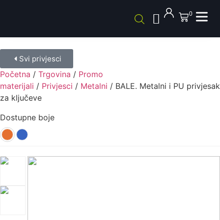
0
Svi privjesci
Početna
/
Trgovina
/
Promo
materijali
/
Privjesci
/
Metalni
/ BALE. Metalni i PU privjesak
za ključeve
Dostupne boje