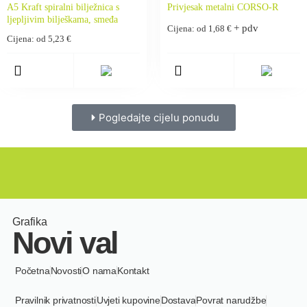
A5 Kraft spiralni bilježnica s
Privjesak metalni CORSO-R
ljepljivim bilješkama, smeđa
+ pdv
Cijena: od
1,68
€
Cijena: od
5,23
€
Pogledajte cijelu ponudu
Grafika
Novi val
Početna
Novosti
O nama
Kontakt
Pravilnik privatnosti
Uvjeti kupovine
Dostava
Povrat narudžbe