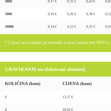
3000
0,17 €
0,31 €
0,43 €
0,6
5000
0,16 €
0,26 €
0,38 €
0,5
10000
0,14 €
0,22 €
0,35 €
0,4
* Cijene su izražene po komadu u neto iznosu bez PDV-a.
GRAVIRANJE na eloksirani aluminij
KOLIČINA
(kom)
CIJENA
(kom)
1
13,27 €
2
10,62 €