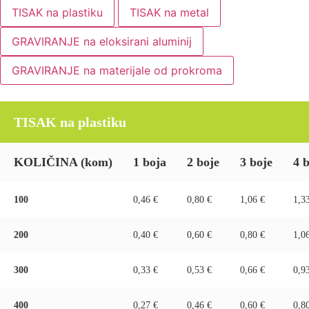
TISAK na plastiku
TISAK na metal
GRAVIRANJE na eloksirani aluminij
GRAVIRANJE na materijale od prokroma
TISAK na plastiku
KOLIČINA
(kom)
1 boja
2 boje
3 boje
4 
100
0,46 €
0,80 €
1,06 €
1,3
200
0,40 €
0,60 €
0,80 €
1,0
300
0,33 €
0,53 €
0,66 €
0,9
400
0,27 €
0,46 €
0,60 €
0,8