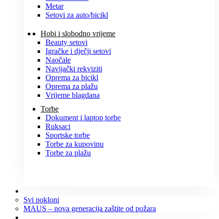
Metar
Setovi za auto/bicikl
Hobi i slobodno vrijeme
Beauty setovi
Igračke i dječji setovi
Naočale
Navijački rekviziti
Oprema za bicikl
Oprema za plažu
Vrijeme blagdana
Torbe
Dokument i laptop torbe
Ruksaci
Sportske torbe
Torbe za kupovinu
Torbe za plažu
POKLONI
Svi pokloni
MAUS – nova generacija zaštite od požara
O NAMA