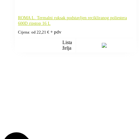
ROMA L. Termalni ruksak podstavljen recikliranog poliestera
600D ripstop 16 L
+ pdv
Cijena: od
22,21
€
Lista
želja