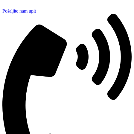
Pošaljite nam upit