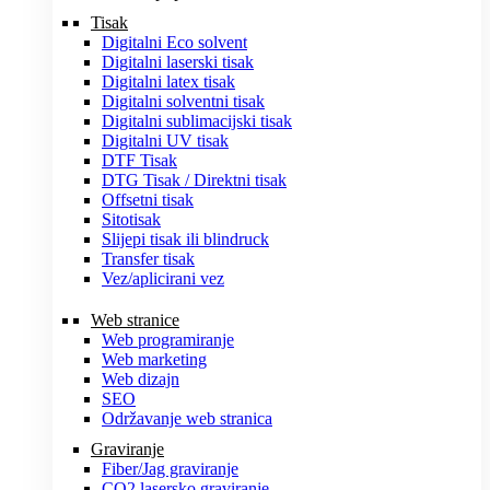
Tisak
Digitalni Eco solvent
Digitalni laserski tisak
Digitalni latex tisak
Digitalni solventni tisak
Digitalni sublimacijski tisak
Digitalni UV tisak
DTF Tisak
DTG Tisak / Direktni tisak
Offsetni tisak
Sitotisak
Slijepi tisak ili blindruck
Transfer tisak
Vez/aplicirani vez
Web stranice
Web programiranje
Web marketing
Web dizajn
SEO
Održavanje web stranica
Graviranje
Fiber/Jag graviranje
CO2 lasersko graviranje