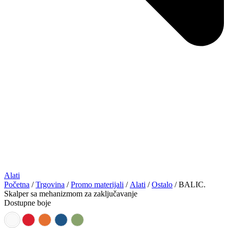
Alati
Početna
/
Trgovina
/
Promo materijali
/
Alati
/
Ostalo
/ BALIC.
Skalper sa mehanizmom za zaključavanje
Dostupne boje