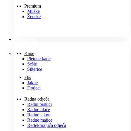
Premium
Muške
Ženske
ODJEĆA
Kape
Pletene kape
Šeširi
Šilterice
Flis
Jakne
Dodaci
Radna odjeća
Radni prsluci
Radne hlače
Radne jakne
Radne majice
Reflektirajuća odjeća