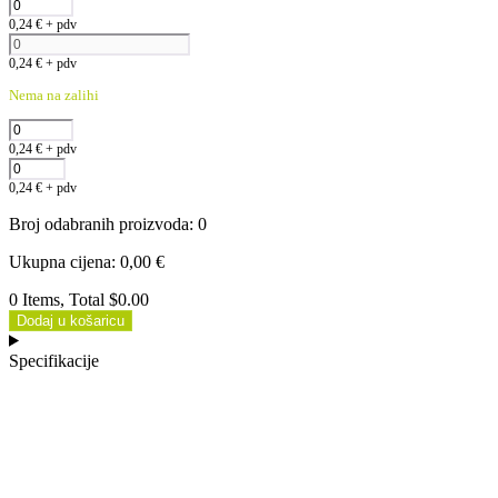
0,24
€
+ pdv
0,24
€
+ pdv
Nema na zalihi
0,24
€
+ pdv
0,24
€
+ pdv
Broj odabranih proizvoda
:
0
Ukupna cijena
:
0,00
€
0 Items, Total $0.00
Dodaj u košaricu
Specifikacije