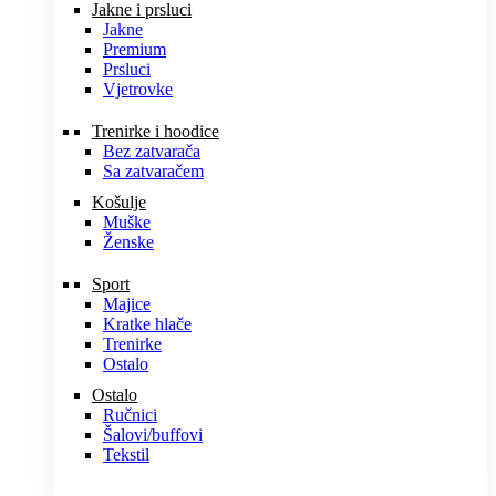
Jakne i prsluci
Jakne
Premium
Prsluci
Vjetrovke
Trenirke i hoodice
Bez zatvarača
Sa zatvaračem
Košulje
Muške
Ženske
Sport
Majice
Kratke hlače
Trenirke
Ostalo
Ostalo
Ručnici
Šalovi/buffovi
Tekstil