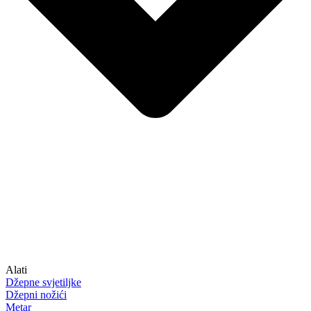
Alati
Džepne svjetiljke
Džepni nožići
Metar