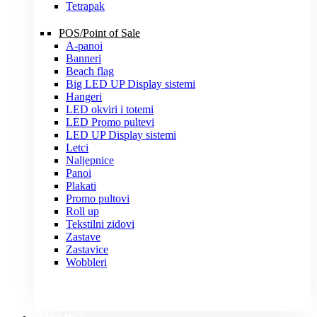
Tetrapak
POS/Point of Sale
A-panoi
Banneri
Beach flag
Big LED UP Display sistemi
Hangeri
LED okviri i totemi
LED Promo pultevi
LED UP Display sistemi
Letci
Naljepnice
Panoi
Plakati
Promo pultovi
Roll up
Tekstilni zidovi
Zastave
Zastavice
Wobbleri