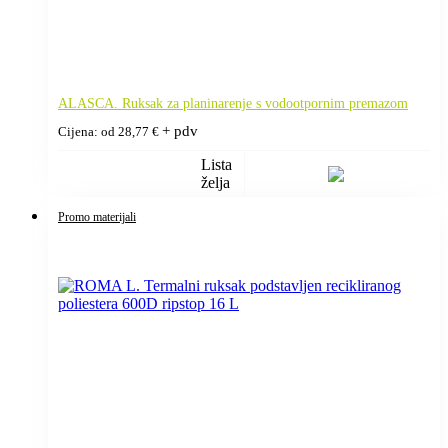
ALASCA. Ruksak za planinarenje s vodootpornim premazom
+ pdv
Cijena: od
28,77
€
Lista
želja
Promo materijali