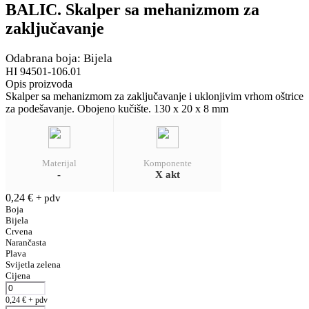
BALIC. Skalper sa mehanizmom za
zaključavanje
Odabrana boja: Bijela
HI 94501-106.01
Opis proizvoda
Skalper sa mehanizmom za zaključavanje i uklonjivim vrhom oštrice
za podešavanje. Obojeno kučište. 130 x 20 x 8 mm
Materijal
Komponente
-
X akt
0,24
€
+ pdv
Boja
Bijela
Crvena
Narančasta
Plava
Svijetla zelena
Cijena
0,24
€
+ pdv