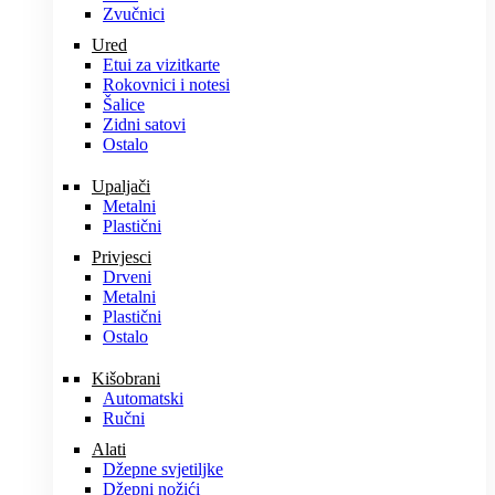
Zvučnici
Ured
Etui za vizitkarte
Rokovnici i notesi
Šalice
Zidni satovi
Ostalo
Upaljači
Metalni
Plastični
Privjesci
Drveni
Metalni
Plastični
Ostalo
Kišobrani
Automatski
Ručni
Alati
Džepne svjetiljke
Džepni nožići