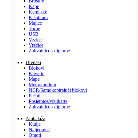
Brošure
Kape
Kemijske
Kišobrani
Majice
Torbe
USB
Vezice
Vrećice
Zahvalnice - diplome
Uredski
Blokovi
Kuverte
Mape
Memorandum
NCR/Samokopirajući blokovi
Pečati
Posjetnice/vizitkarte
Zahvalnice - diplome
Ambalaža
Kutije
Naljepnice
Omoti