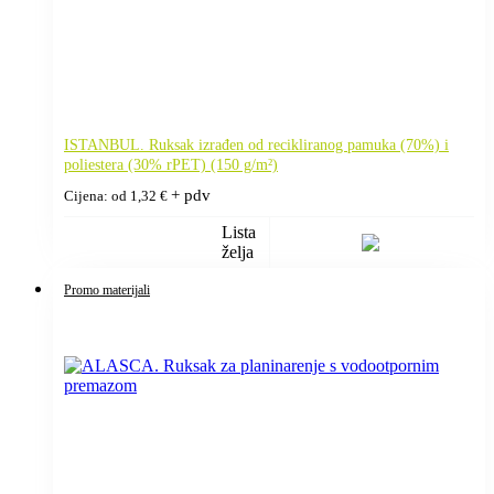
ISTANBUL. Ruksak izrađen od recikliranog pamuka (70%) i
poliestera (30% rPET) (150 g/m²)
+ pdv
Cijena: od
1,32
€
Lista
želja
Promo materijali