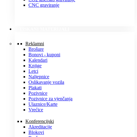
CNC graviranje
TISKANI MATERIJALI
Reklamni
Brošure
Bonovi - kuponi
Kalendari
Knjige
Letci
Naljepnice
Oslikavanje vozila
Plakati
Pozivnice
Pozivnice za vjenčanja
Ulaznice/Karte
Vrećice
Konferencijski
Akreditacije
Blokovi