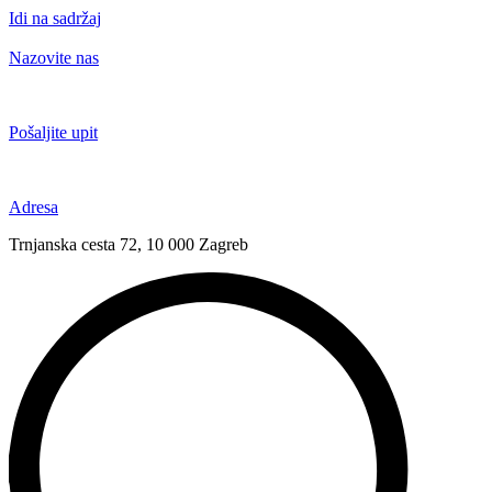
Idi na sadržaj
Nazovite nas
+385 91 6673 789
Pošaljite upit
novival@novival.hr
Adresa
Trnjanska cesta 72, 10 000 Zagreb