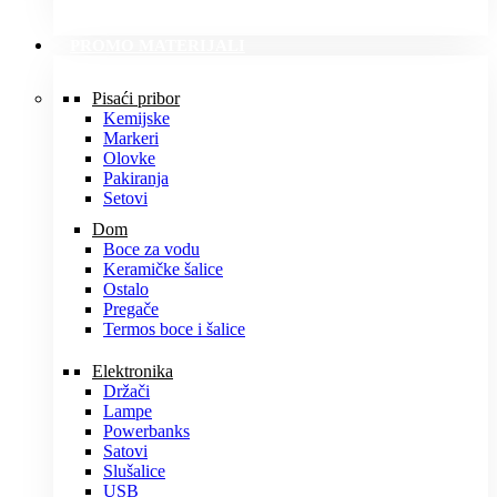
PROMO MATERIJALI
Pisaći pribor
Kemijske
Markeri
Olovke
Pakiranja
Setovi
Dom
Boce za vodu
Keramičke šalice
Ostalo
Pregače
Termos boce i šalice
Elektronika
Držači
Lampe
Powerbanks
Satovi
Slušalice
USB